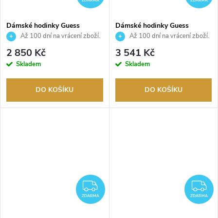
ZDARMA
ZDARMA
Dámské hodinky Guess
Dámské hodinky Guess
GW0668L1
GW0401L2
Až 100 dní na vrácení zboží.
Až 100 dní na vrácení zboží.
Autorizovaný prodejce.
Autorizovaný prodejce.
2 850 Kč
3 541 Kč
Skladem
Skladem
DO KOŠÍKU
DO KOŠÍKU
ZDARMA
Z
ZDARMA
ZDARMA