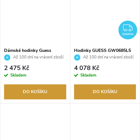
Z
ZDARMA
Dámské hodinky Guess
Hodinky GUESS GW0685L5
GW0655L4
Až 100 dní na vrácení zboží.
Až 100 dní na vrácení zboží.
Autorizovaný prodejce.
Autorizovaný prodejce.
2 475 Kč
4 078 Kč
Skladem
Skladem
DO KOŠÍKU
DO KOŠÍKU