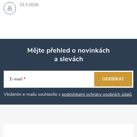
23.3.2026
Mějte přehled o novinkách
a slevách
Z
á
E-mail
ODEBÍRAT
p
Vložením e-mailu souhlasíte s
podmínkami ochrany osobních údajů
a
t