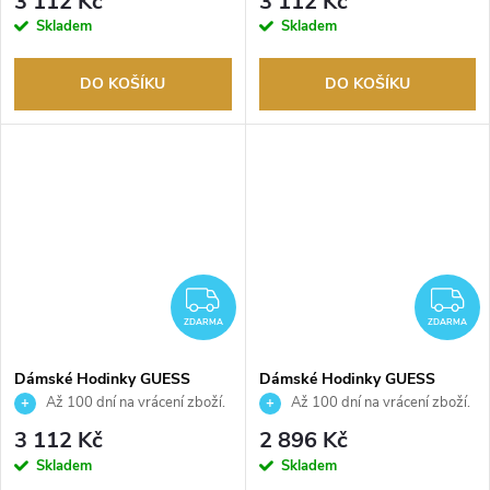
3 112 Kč
3 112 Kč
Skladem
Skladem
DO KOŠÍKU
DO KOŠÍKU
ZDARMA
Z
ZDARMA
ZDARMA
Dámské Hodinky GUESS
Dámské Hodinky GUESS
GW1018L2
GW0931L8
Až 100 dní na vrácení zboží.
Až 100 dní na vrácení zboží.
Autorizovaný prodejce.
Autorizovaný prodejce.
3 112 Kč
2 896 Kč
Skladem
Skladem