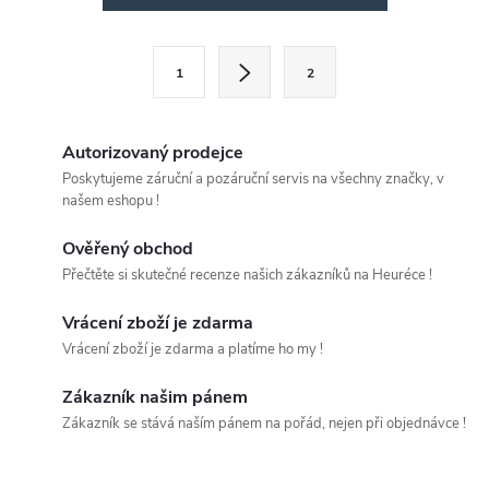
v
l
S
1
2
t
á
r
d
á
Autorizovaný prodejce
a
n
Poskytujeme záruční a pozáruční servis na všechny značky, v
našem eshopu !
k
c
o
Ověřený obchod
í
v
Přečtěte si skutečné recenze našich zákazníků na Heuréce !
á
p
Vrácení zboží je zdarma
n
Vrácení zboží je zdarma a platíme ho my !
r
í
v
Zákazník našim pánem
Zákazník se stává naším pánem na pořád, nejen při objednávce !
k