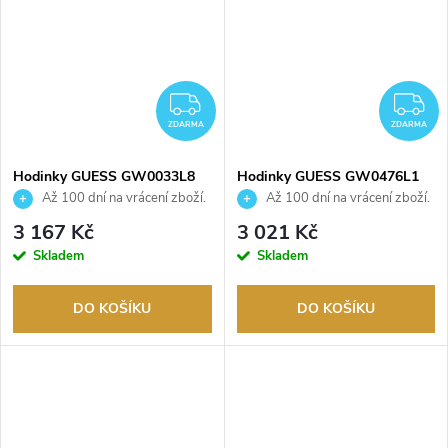
ZDARMA
Z
ZDARMA
ZDARMA
Hodinky GUESS GW0033L8
Hodinky GUESS GW0476L1
Až 100 dní na vrácení zboží.
Až 100 dní na vrácení zboží.
Autorizovaný prodejce.
Autorizovaný prodejce.
3 167 Kč
3 021 Kč
Skladem
Skladem
DO KOŠÍKU
DO KOŠÍKU