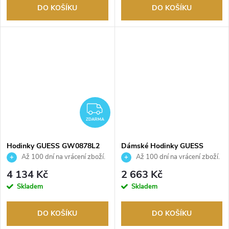
DO KOŠÍKU
DO KOŠÍKU
ZDARMA
ZDARMA
Hodinky GUESS GW0878L2
Dámské Hodinky GUESS
GW0839L4
Až 100 dní na vrácení zboží.
Až 100 dní na vrácení zboží.
Autorizovaný prodejce.
Autorizovaný prodejce.
4 134 Kč
2 663 Kč
Skladem
Skladem
DO KOŠÍKU
DO KOŠÍKU