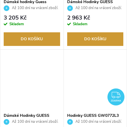
Dámské hodinky Guess
Dámské Hodinky GUESS
GW0104L1
GW0943L2
Až 100 dní na vrácení zboží.
Až 100 dní na vrácení zboží.
Autorizovaný prodejce.
Autorizovaný prodejce.
3 205 Kč
2 963 Kč
Skladem
Skladem
DO KOŠÍKU
DO KOŠÍKU
Z
ZDARMA
Dámské Hodinky GUESS
Hodinky GUESS GW0772L3
GW0931L1
Až 100 dní na vrácení zboží.
Až 100 dní na vrácení zboží.