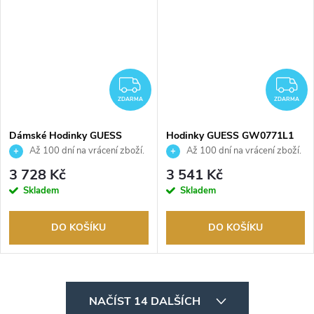
ZDARMA
Z
ZDARMA
ZDARMA
Dámské Hodinky GUESS
Hodinky GUESS GW0771L1
GW0838L2
Až 100 dní na vrácení zboží.
Až 100 dní na vrácení zboží.
Autorizovaný prodejce.
Autorizovaný prodejce.
3 728 Kč
3 541 Kč
Skladem
Skladem
DO KOŠÍKU
DO KOŠÍKU
O
NAČÍST 14 DALŠÍCH