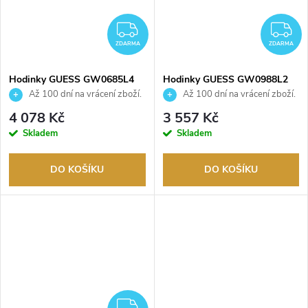
ZDARMA
Z
ZDARMA
ZDARMA
Hodinky GUESS GW0685L4
Hodinky GUESS GW0988L2
Až 100 dní na vrácení zboží.
Až 100 dní na vrácení zboží.
Autorizovaný prodejce.
Autorizovaný prodejce.
4 078 Kč
3 557 Kč
Skladem
Skladem
DO KOŠÍKU
DO KOŠÍKU
ZDARMA