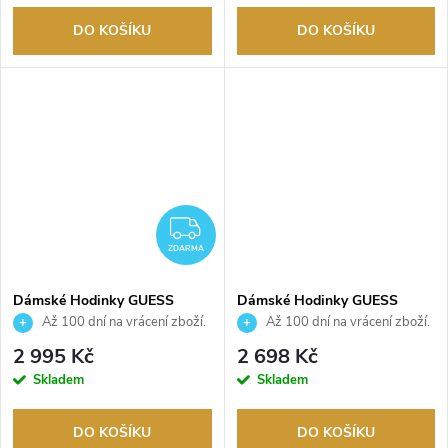
DO KOŠÍKU
DO KOŠÍKU
ZDARMA
ZDARMA
Dámské Hodinky GUESS
Dámské Hodinky GUESS
GW0997L2
GW0997L1
Až 100 dní na vrácení zboží.
Až 100 dní na vrácení zboží.
Autorizovaný prodejce.
Autorizovaný prodejce.
2 995 Kč
2 698 Kč
Skladem
Skladem
DO KOŠÍKU
DO KOŠÍKU