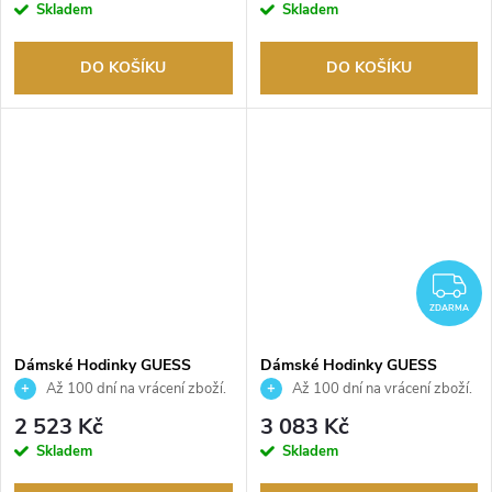
Skladem
Skladem
DO KOŠÍKU
DO KOŠÍKU
Z
ZDARMA
Dámské Hodinky GUESS
Dámské Hodinky GUESS
GW0835L1
GW0914L2
Až 100 dní na vrácení zboží.
Až 100 dní na vrácení zboží.
Autorizovaný prodejce.
Autorizovaný prodejce.
2 523 Kč
3 083 Kč
Skladem
Skladem