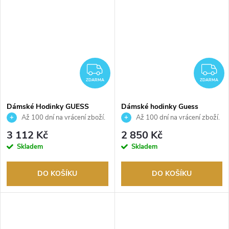
ZDARMA
Z
ZDARMA
ZDARMA
Dámské Hodinky GUESS
Dámské hodinky Guess
GW0931L3
GW0655L5
Až 100 dní na vrácení zboží.
Až 100 dní na vrácení zboží.
Autorizovaný prodejce.
Autorizovaný prodejce.
3 112 Kč
2 850 Kč
Skladem
Skladem
DO KOŠÍKU
DO KOŠÍKU