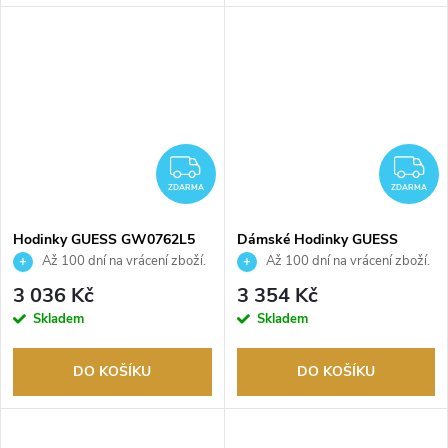
ZDARMA
Z
ZDARMA
ZDARMA
Hodinky GUESS GW0762L5
Dámské Hodinky GUESS
GW0856L1
Až 100 dní na vrácení zboží.
Až 100 dní na vrácení zboží.
Autorizovaný prodejce.
Autorizovaný prodejce.
3 036 Kč
3 354 Kč
Skladem
Skladem
DO KOŠÍKU
DO KOŠÍKU