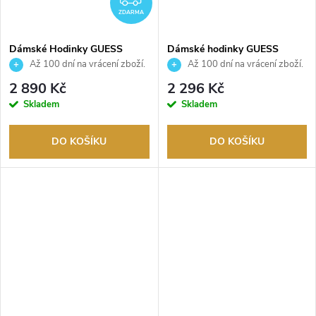
ZDARMA
Dámské Hodinky GUESS
Dámské hodinky GUESS
GW0944L2
GW0942L2
Až 100 dní na vrácení zboží.
Až 100 dní na vrácení zboží.
Autorizovaný prodejce.
Autorizovaný prodejce.
2 890 Kč
2 296 Kč
Skladem
Skladem
DO KOŠÍKU
DO KOŠÍKU