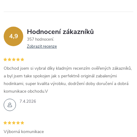
y
v
ý
Hodnocení zákazníků
p
4,9
357 hodnocení
Zobrazit recenze
i
s
Obchod jsem si vybral díky kladným recenzím ověřených zákazníků,
u
a byl jsem take spokojen jak s perfektně originál zabalenými
hodinkami, super kvalita výrobku, dodržení doby doručení a dobrá
komunikace obchodu.V
7.4.2026
Výborná komunikace