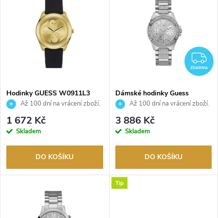
z
ý
Abecedně
e
p
n
i
Z
í
ZDARMA
s
p
Hodinky GUESS W0911L3
Dámské hodinky Guess
W1156L1
Až 100 dní na vrácení zboží.
Až 100 dní na vrácení zboží.
p
Autorizovaný prodejce.
Autorizovaný prodejce.
r
1 672 Kč
3 886 Kč
r
Skladem
Skladem
o
o
DO KOŠÍKU
DO KOŠÍKU
d
d
Tip
u
u