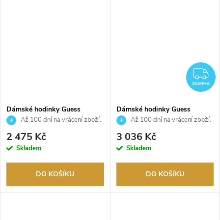
Z
ZDARMA
Dámské hodinky Guess
Dámské hodinky Guess
GW0655L1
GW0657L2
Až 100 dní na vrácení zboží.
Až 100 dní na vrácení zboží.
Autorizovaný prodejce.
Autorizovaný prodejce.
2 475 Kč
3 036 Kč
Skladem
Skladem
DO KOŠÍKU
DO KOŠÍKU