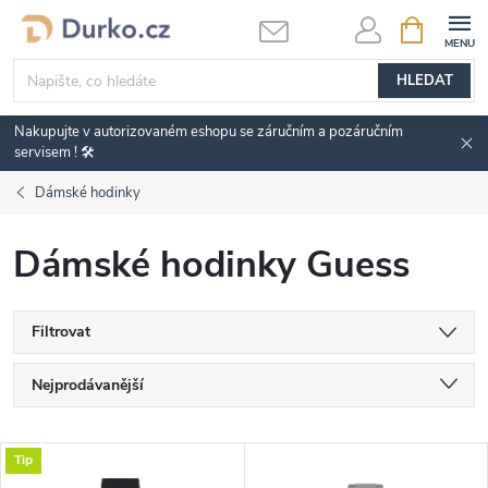
Přejít
NÁKUPNÍ
KOŠÍK
na
obsah
HLEDAT
Nakupujte v autorizovaném eshopu se záručním a pozáručním
servisem ! 🛠️
Dámské hodinky
Dámské hodinky Guess
Filtrovat
Ř
Nejprodávanější
a
Nejlevnější
V
Tip
Nejdražší