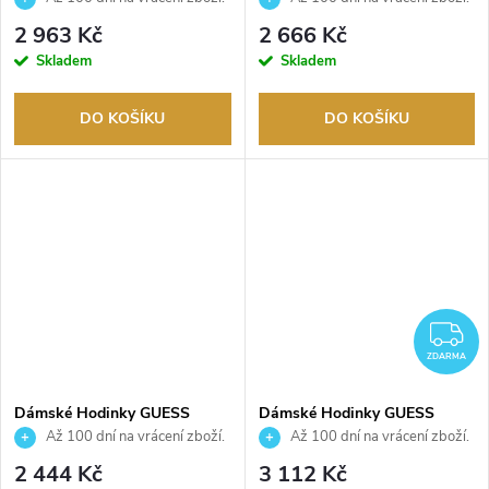
Autorizovaný prodejce.
Autorizovaný prodejce.
2 963 Kč
2 666 Kč
Skladem
Skladem
DO KOŠÍKU
DO KOŠÍKU
Z
ZDARMA
Dámské Hodinky GUESS
Dámské Hodinky GUESS
GW0987L1
GW0931L2
Až 100 dní na vrácení zboží.
Až 100 dní na vrácení zboží.
Autorizovaný prodejce.
Autorizovaný prodejce.
2 444 Kč
3 112 Kč