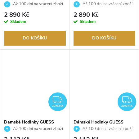
GW1027L1
GW1018L1
Až 100 dní na vrácení zboží.
Až 100 dní na vrácení zboží.
Autorizovaný prodejce.
Autorizovaný prodejce.
2 890 Kč
2 890 Kč
Skladem
Skladem
DO KOŠÍKU
DO KOŠÍKU
ZDARMA
Z
ZDARMA
ZDARMA
Dámské Hodinky GUESS
Dámské Hodinky GUESS
GW1018L6
GW1018L3
Až 100 dní na vrácení zboží.
Až 100 dní na vrácení zboží.
Autorizovaný prodejce.
Autorizovaný prodejce.