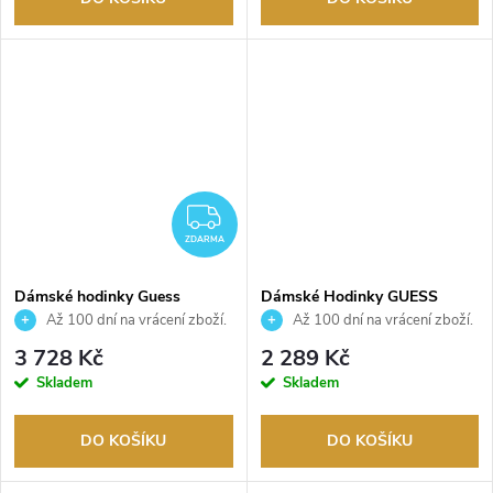
ZDARMA
ZDARMA
Dámské hodinky Guess
Dámské Hodinky GUESS
GW0683L2
GW0686L1
Až 100 dní na vrácení zboží.
Až 100 dní na vrácení zboží.
Autorizovaný prodejce.
Autorizovaný prodejce.
3 728 Kč
2 289 Kč
Skladem
Skladem
DO KOŠÍKU
DO KOŠÍKU