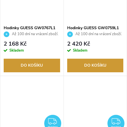
Hodinky GUESS GW0767L1
Hodinky GUESS GW0759L1
Až 100 dní na vrácení zboží.
Až 100 dní na vrácení zboží.
Autorizovaný prodejce.
Autorizovaný prodejce.
2 168 Kč
2 420 Kč
Skladem
Skladem
DO KOŠÍKU
DO KOŠÍKU
ZDARMA
Z