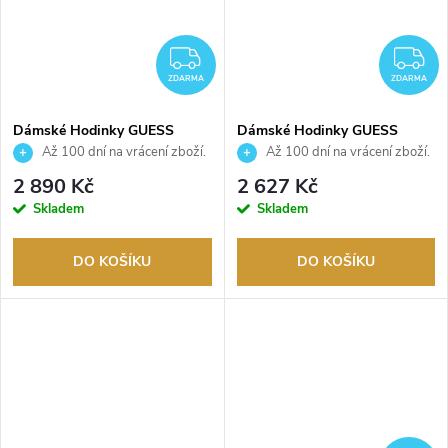
ZDARMA
Z
ZDARMA
ZDARMA
Dámské Hodinky GUESS
Dámské Hodinky GUESS
GW1021L2
GW1028L4
Až 100 dní na vrácení zboží.
Až 100 dní na vrácení zboží.
Autorizovaný prodejce.
Autorizovaný prodejce.
2 890 Kč
2 627 Kč
Skladem
Skladem
DO KOŠÍKU
DO KOŠÍKU