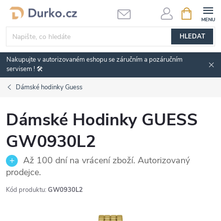
Přejít
NÁKUPNÍ
KOŠÍK
na
obsah
HLEDAT
Nakupujte v autorizovaném eshopu se záručním a pozáručním
servisem ! 🛠️
Dámské hodinky Guess
Dámské Hodinky GUESS
GW0930L2
Až 100 dní na vrácení zboží. Autorizovaný
prodejce.
Kód produktu:
GW0930L2