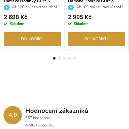
Dámské Hodinky GUESS
Dámské Hodinky GUESS
GW0997L1
GW0997L2
Až 100 dní na vrácení zboží.
Až 100 dní na vrácení zboží.
Autorizovaný prodejce.
Autorizovaný prodejce.
2 698 Kč
2 995 Kč
Skladem
Skladem
DO KOŠÍKU
DO KOŠÍKU
Hodnocení zákazníků
4,9
357 hodnocení
Zobrazit recenze