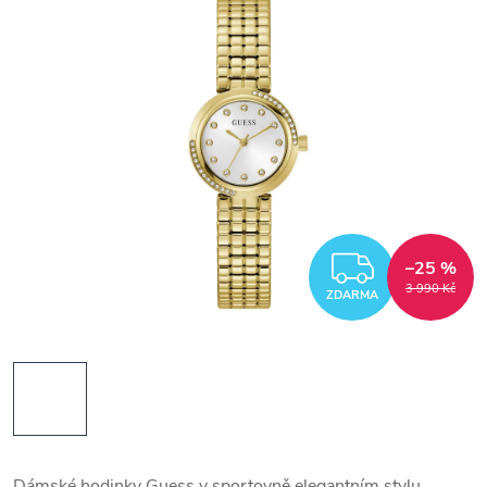
ZDARM
–25 %
3 990 Kč
ZDARMA
Dámské hodinky Guess v sportovně elegantním stylu