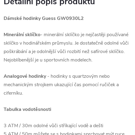
Detailní popis produktu
Dámské hodinky Guess
GW0930L2
Minerální sklíčko
- minerální sklíčko je nejčastěji používané
sklíčko v hodinářském průmyslu. Je dostatečně odolné vůči
poškrábání a je odolnější vůči rozbití než safírové sklíčko.
Nejoblíbenější je u sportovních modelech.
Analogové hodinky
- hodinky s quartzovým nebo
mechanickým strojkem ukazující čas pomocí ručiček a
ciferníku.
Tabulka vodotěsnosti
3 ATM / 30m odolné vůči stříkající vodě a dešti
5 ATM / 50m můžete se s hodinkami sprchovat mýt ruce