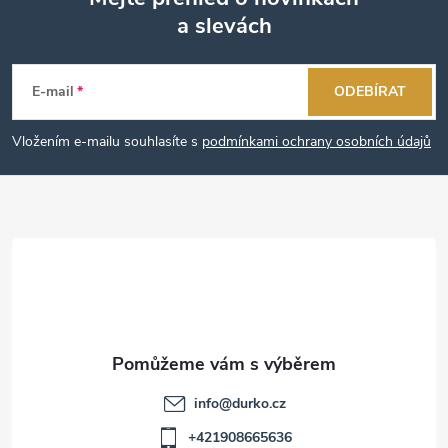
a slevách
Z
á
E-mail
ODEBÍRAT
p
Vložením e-mailu souhlasíte s
podmínkami ochrany osobních údajů
a
t
í
info
@
durko.cz
+421908665636