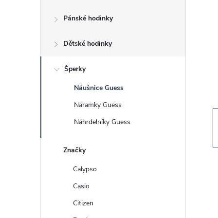
s
Pánské hodinky
t
Dětské hodinky
r
a
Šperky
Náušnice Guess
n
Náramky Guess
n
Náhrdelníky Guess
í
Značky
p
Calypso
Casio
a
Citizen