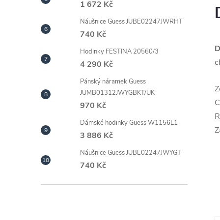
1 672 Kč
Náušnice Guess JUBE02247JWRHT
740 Kč
D
Hodinky FESTINA 20560/3
c
4 290 Kč
Pánský náramek Guess
Z
JUMB01312JWYGBKT/UK
C
970 Kč
R
Dámské hodinky Guess W1156L1
Z
3 886 Kč
Náušnice Guess JUBE02247JWYGT
740 Kč