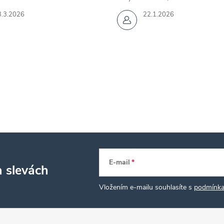
3.3.2026
22.1.2026
E-mail
a slevách
Vložením e-mailu souhlasíte s
podmínka