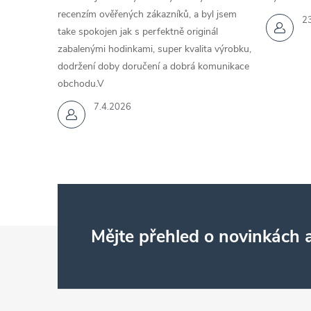
recenzím ověřených zákazníků, a byl jsem
2
take spokojen jak s perfektně originál
zabalenými hodinkami, super kvalita výrobku,
dodržení doby doručení a dobrá komunikace
obchodu.V
7.4.2026
Z
Mějte přehled o novinkách
á