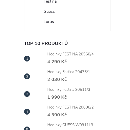
n
Festina
Guess
e
Lorus
l
TOP 10 PRODUKTŮ
Hodinky FESTINA 20560/4
4 290 Kč
Hodinky Festina 20475/1
2 030 Kč
Hodinky Festina 20511/3
1 990 Kč
Hodinky FESTINA 20606/2
4 390 Kč
Hodinky GUESS W0911L3