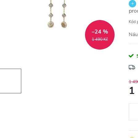
pro
Kód 
–24 %
Náu
1 490 Kč
1 49
1
Měr
cena