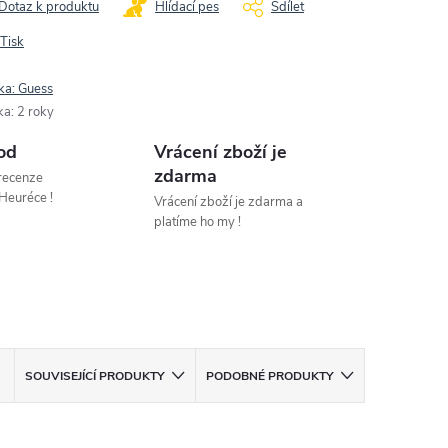
Dotaz k produktu
Hlídací pes
Sdílet
Tisk
ka:
Guess
ka
:
2 roky
od
Vrácení zboží je
zdarma
 recenze
Heuréce !
Vrácení zboží je zdarma a
platíme ho my !
SOUVISEJÍCÍ PRODUKTY
PODOBNÉ PRODUKTY