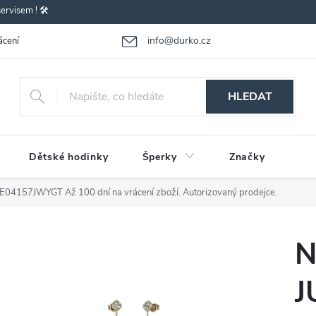
rvisem ! 🛠️
info@durko.cz
ácení - výměna zboží
Reklamace zboží
Obchodní podmínky
P
HLEDAT
Dětské hodinky
Šperky
Značky
UBE04157JWYGT
Až 100 dní na vrácení zboží. Autorizovaný prodejce.
N
J