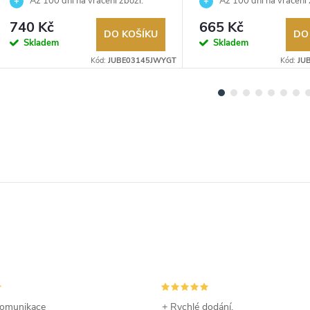
JUBE03145JWYGT
JUBE06180JWYGT
Až 100 dní na vrácení zboží.
Až 100 dní na vrácení 
Autorizovaný prodejce.
Autorizovaný prodejce.
740 Kč
665 Kč
DO KOŠÍKU
DO
Skladem
Skladem
Kód:
JUBE03145JWYGT
Kód:
JU
omunikace
+ Rychlé dodání,