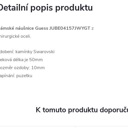
Detailní popis produktu
ámské náušnice Guess
JUBE04157JWYGT
z
hirurgické oceli.
dobení: kamínky Swarovski
eková délka je 50mm
ozměr ozdoby: 10mm
apínání: puzetku
K tomuto produktu doporuču