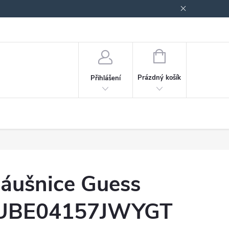
odmínky ochrany osobních údajů
Blog
NÁKUPNÍ
KOŠÍK
Prázdný košík
Přihlášení
áušnice Guess
UBE04157JWYGT