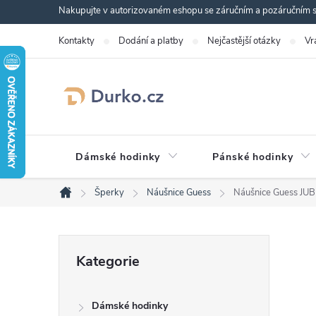
Přejít
Nakupujte v autorizovaném eshopu se záručním a pozáručním se
na
Kontakty
Dodání a platby
Nejčastější otázky
Vr
obsah
Dámské hodinky
Pánské hodinky
Šperky
Náušnice Guess
Náušnice Guess J
Domů
P
Přeskočit
Kategorie
kategorie
o
Dámské hodinky