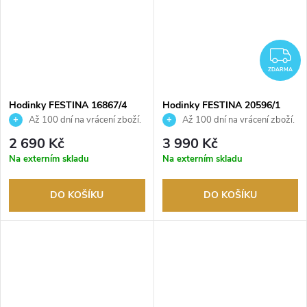
Z
ZDARMA
Hodinky FESTINA 16867/4
Hodinky FESTINA 20596/1
Až 100 dní na vrácení zboží.
Až 100 dní na vrácení zboží.
Autorizovaný prodejce.
Autorizovaný prodejce.
2 690 Kč
3 990 Kč
Na externím skladu
Na externím skladu
DO KOŠÍKU
DO KOŠÍKU