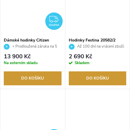
ZDARMA
ZDARMA
Dámské hodinky Citizen
Hodinky Festina 20582/2
FC0010-55D
+ Prodloužená záruka na 5
Až 100 dní na vrácení zboží.
let. Až 100 dní na vrácení zboží.
Autorizovaný prodejce.
13 900 Kč
2 690 Kč
Autorizovaný prodejce.
Na externím skladu
Skladem
DO KOŠÍKU
DO KOŠÍKU