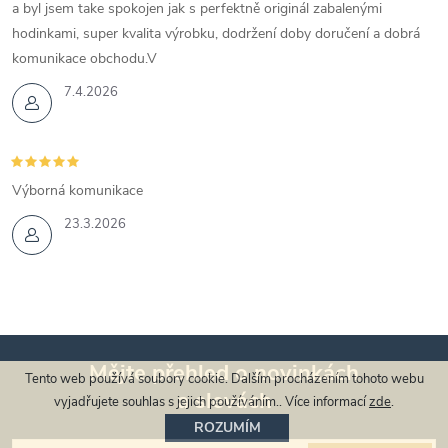
u
a byl jsem take spokojen jak s perfektně originál zabalenými
hodinkami, super kvalita výrobku, dodržení doby doručení a dobrá
komunikace obchodu.V
7.4.2026
Výborná komunikace
23.3.2026
Mějte přehled o novinkách
Tento web používá soubory cookie. Dalším procházením tohoto webu
a slevách
Z
vyjadřujete souhlas s jejich používáním.. Více informací
zde
.
ROZUMÍM