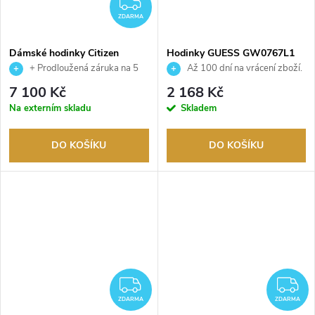
ZDARMA
ZDARMA
Dámské hodinky Citizen
Hodinky GUESS GW0767L1
EO2023-00A
+ Prodloužená záruka na 5
Až 100 dní na vrácení zboží.
let. Až 100 dní na vrácení zboží.
Autorizovaný prodejce.
7 100 Kč
2 168 Kč
Autorizovaný prodejce.
Na externím skladu
Skladem
DO KOŠÍKU
DO KOŠÍKU
ZDARMA
Z
ZDARMA
ZDARMA