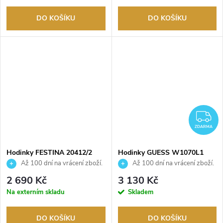
DO KOŠÍKU
DO KOŠÍKU
Z
ZDARMA
Hodinky FESTINA 20412/2
Hodinky GUESS W1070L1
Až 100 dní na vrácení zboží.
Až 100 dní na vrácení zboží.
Autorizovaný prodejce.
Autorizovaný prodejce.
2 690 Kč
3 130 Kč
Na externím skladu
Skladem
DO KOŠÍKU
DO KOŠÍKU