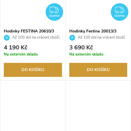
ZDARMA
Z
ZDARMA
ZDARMA
Hodinky FESTINA 20610/3
Hodinky Festina 20013/3
Až 100 dní na vrácení zboží.
Až 100 dní na vrácení zboží.
Autorizovaný prodejce.
Autorizovaný prodejce.
4 190 Kč
3 690 Kč
Na externím skladu
Na externím skladu
DO KOŠÍKU
DO KOŠÍKU