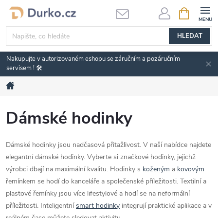
Přejít
NÁKUPNÍ
KOŠÍK
na
obsah
HLEDAT
Nakupujte v autorizovaném eshopu se záručním a pozáručním
servisem ! 🛠️
Domů
Dámské hodinky
Dámské hodinky jsou nadčasová přitažlivost. V naší nabídce najdete
elegantní dámské hodinky. Vyberte si značkové hodinky, jejichž
výrobci dbají na maximální kvalitu. Hodinky s
koženým
a
kovovým
řemínkem se hodí do kanceláře a společenské příležitosti. Textilní a
plastové řemínky jsou více lifestylové a hodí se na neformální
příležitosti. Inteligentní
smart hodinky
integrují praktické aplikace a v
reálném čase můžete sledovat aktivitu.