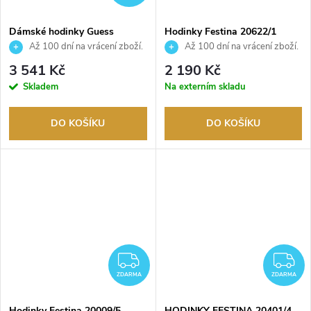
Dámské hodinky Guess
Hodinky Festina 20622/1
GW0401L2
Až 100 dní na vrácení zboží.
Až 100 dní na vrácení zboží.
Autorizovaný prodejce.
Autorizovaný prodejce.
3 541 Kč
2 190 Kč
Skladem
Na externím skladu
DO KOŠÍKU
DO KOŠÍKU
ZDARMA
Z
ZDARMA
ZDARMA
Hodinky Festina 20009/5
HODINKY FESTINA 20401/4