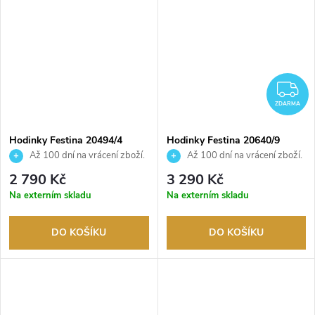
Z
ZDARMA
Hodinky Festina 20494/4
Hodinky Festina 20640/9
Až 100 dní na vrácení zboží.
Až 100 dní na vrácení zboží.
Autorizovaný prodejce.
Autorizovaný prodejce.
2 790 Kč
3 290 Kč
Na externím skladu
Na externím skladu
DO KOŠÍKU
DO KOŠÍKU