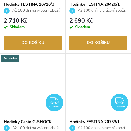
Hodinky FESTINA 16716/3
Hodinky FESTINA 20420/1
Až 100 dní na vrácení zboží.
Až 100 dní na vrácení zboží.
Autorizovaný prodejce.
Autorizovaný prodejce.
2 710 Kč
2 690 Kč
Skladem
Skladem
DO KOŠÍKU
DO KOŠÍKU
Novinka
ZDARMA
Z
ZDARMA
ZDARMA
Hodinky Casio G-SHOCK
Hodinky FESTINA 20753/1
GMA-P2100SR-7AER
Až 100 dní na vrácení zboží.
Až 100 dní na vrácení zboží.