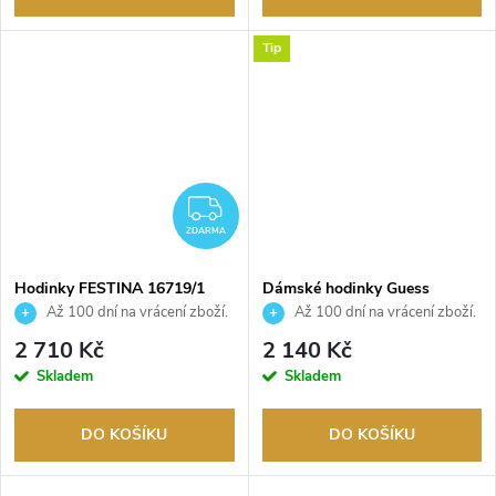
Tip
ZDARMA
ZDARMA
Hodinky FESTINA 16719/1
Dámské hodinky Guess
GW0404L1
Až 100 dní na vrácení zboží.
Až 100 dní na vrácení zboží.
Autorizovaný prodejce.
Autorizovaný prodejce.
2 710 Kč
2 140 Kč
Skladem
Skladem
DO KOŠÍKU
DO KOŠÍKU