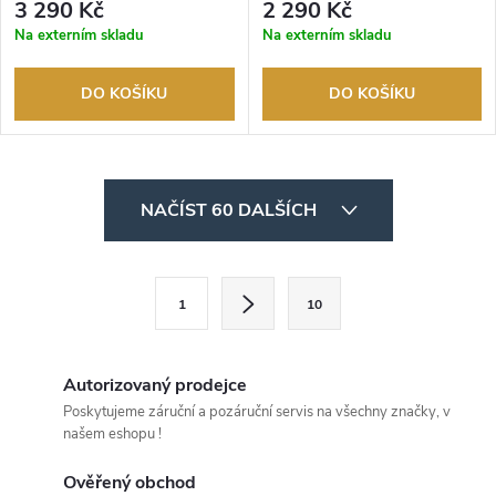
3 290 Kč
2 290 Kč
Na externím skladu
Na externím skladu
DO KOŠÍKU
DO KOŠÍKU
O
NAČÍST 60 DALŠÍCH
v
l
S
1
10
t
á
r
d
á
Autorizovaný prodejce
a
n
Poskytujeme záruční a pozáruční servis na všechny značky, v
našem eshopu !
k
c
o
Ověřený obchod