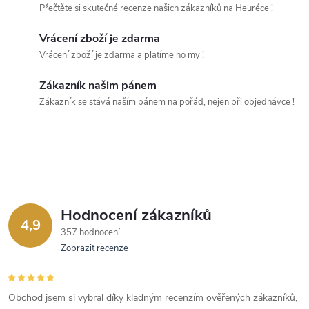
í
v
Přečtěte si skutečné recenze našich zákazníků na Heuréce !
á
p
Vrácení zboží je zdarma
n
Vrácení zboží je zdarma a platíme ho my !
r
í
v
Zákazník našim pánem
Zákazník se stává naším pánem na pořád, nejen při objednávce !
k
y
v
ý
Hodnocení zákazníků
p
4,9
357 hodnocení
Zobrazit recenze
i
s
Obchod jsem si vybral díky kladným recenzím ověřených zákazníků,