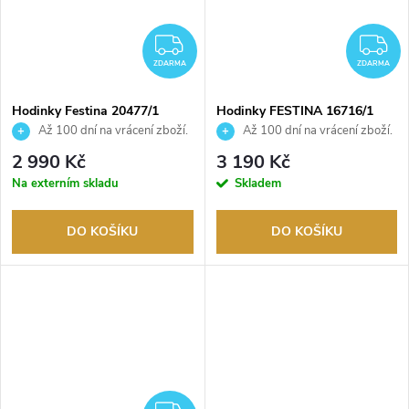
ZDARMA
Z
ZDARMA
ZDARMA
Hodinky Festina 20477/1
Hodinky FESTINA 16716/1
Až 100 dní na vrácení zboží.
Až 100 dní na vrácení zboží.
Autorizovaný prodejce.
Autorizovaný prodejce.
2 990 Kč
3 190 Kč
Na externím skladu
Skladem
DO KOŠÍKU
DO KOŠÍKU