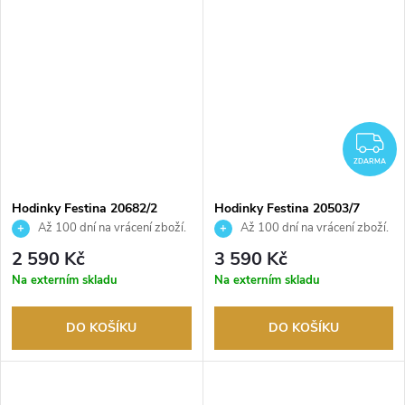
Z
ZDARMA
Hodinky Festina 20682/2
Hodinky Festina 20503/7
Až 100 dní na vrácení zboží.
Až 100 dní na vrácení zboží.
Autorizovaný prodejce.
Autorizovaný prodejce.
2 590 Kč
3 590 Kč
Na externím skladu
Na externím skladu
DO KOŠÍKU
DO KOŠÍKU