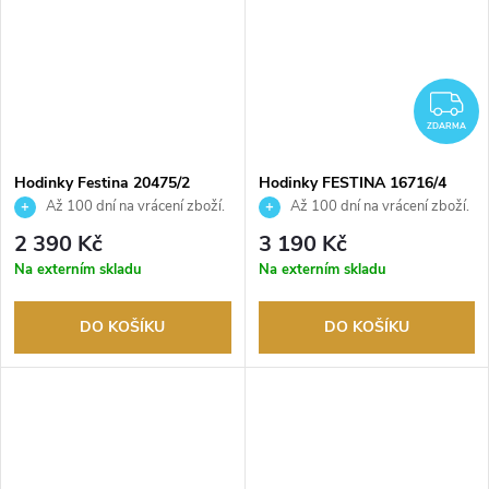
Z
ZDARMA
Hodinky Festina 20475/2
Hodinky FESTINA 16716/4
Až 100 dní na vrácení zboží.
Až 100 dní na vrácení zboží.
Autorizovaný prodejce.
Autorizovaný prodejce.
2 390 Kč
3 190 Kč
Na externím skladu
Na externím skladu
DO KOŠÍKU
DO KOŠÍKU