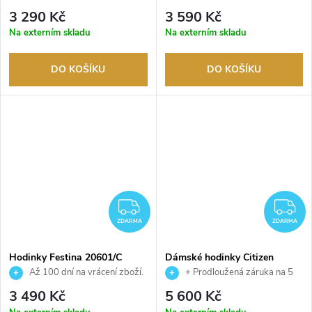
Autorizovaný prodejce.
Autorizovaný prodejce.
3 290 Kč
3 590 Kč
Na externím skladu
Na externím skladu
DO KOŠÍKU
DO KOŠÍKU
ZDARMA
Z
ZDARMA
ZDARMA
Hodinky Festina 20601/C
Dámské hodinky Citizen
EW2623-70P
Až 100 dní na vrácení zboží.
+ Prodloužená záruka na 5
Autorizovaný prodejce.
let. Až 100 dní na vrácení zboží.
3 490 Kč
5 600 Kč
Autorizovaný prodejce.