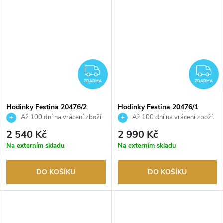
ZDARMA
Z
ZDARMA
ZDARMA
Hodinky Festina 20476/2
Hodinky Festina 20476/1
Až 100 dní na vrácení zboží.
Až 100 dní na vrácení zboží.
Autorizovaný prodejce.
Autorizovaný prodejce.
2 540 Kč
2 990 Kč
Na externím skladu
Na externím skladu
DO KOŠÍKU
DO KOŠÍKU