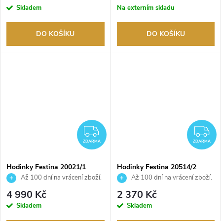
Skladem
Na externím skladu
DO KOŠÍKU
DO KOŠÍKU
ZDARMA
Z
ZDARMA
ZDARMA
Hodinky Festina 20021/1
Hodinky Festina 20514/2
Až 100 dní na vrácení zboží.
Až 100 dní na vrácení zboží.
Autorizovaný prodejce.
Autorizovaný prodejce.
4 990 Kč
2 370 Kč
Skladem
Skladem