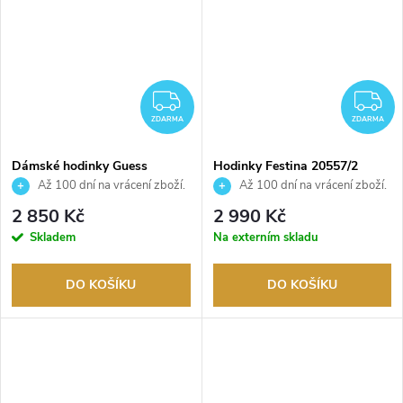
ZDARMA
Z
ZDARMA
ZDARMA
Dámské hodinky Guess
Hodinky Festina 20557/2
GW0668L1
Až 100 dní na vrácení zboží.
Až 100 dní na vrácení zboží.
Autorizovaný prodejce.
Autorizovaný prodejce.
2 850 Kč
2 990 Kč
Skladem
Na externím skladu
DO KOŠÍKU
DO KOŠÍKU