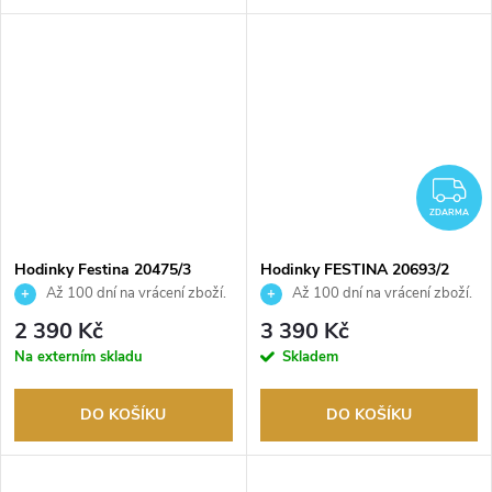
Z
ZDARMA
Hodinky Festina 20475/3
Hodinky FESTINA 20693/2
Až 100 dní na vrácení zboží.
Až 100 dní na vrácení zboží.
Autorizovaný prodejce.
Autorizovaný prodejce.
2 390 Kč
3 390 Kč
Na externím skladu
Skladem
DO KOŠÍKU
DO KOŠÍKU