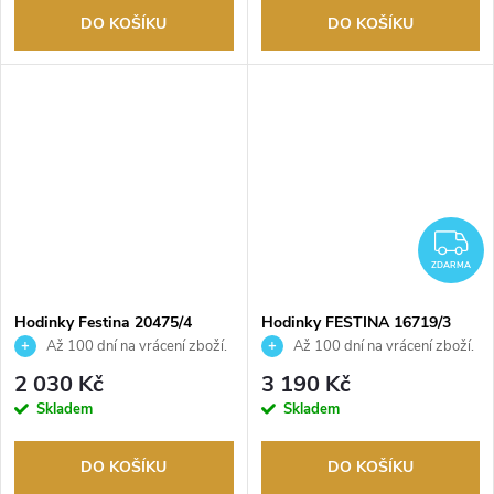
DO KOŠÍKU
DO KOŠÍKU
Z
ZDARMA
Hodinky Festina 20475/4
Hodinky FESTINA 16719/3
Až 100 dní na vrácení zboží.
Až 100 dní na vrácení zboží.
Autorizovaný prodejce.
Autorizovaný prodejce.
2 030 Kč
3 190 Kč
Skladem
Skladem
DO KOŠÍKU
DO KOŠÍKU