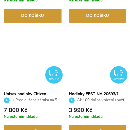
Na externím skladu
Na externím skladu
DO KOŠÍKU
DO KOŠÍKU
ZDARMA
Z
ZDARMA
ZDARMA
Unisex hodinky Citizen
Hodinky FESTINA 20693/1
NJ0200-50L
+ Prodloužená záruka na 5
Až 100 dní na vrácení zboží.
let. Až 100 dní na vrácení zboží.
Autorizovaný prodejce.
7 800 Kč
3 990 Kč
Autorizovaný prodejce.
Na externím skladu
Na externím skladu