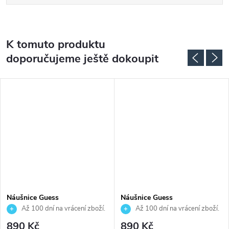
K tomuto produktu
doporučujeme ještě dokoupit
Náušnice Guess
Náušnice Guess
JUBE06075JWYGT
JUBE05110JWRHT
Až 100 dní na vrácení zboží.
Až 100 dní na vrácení zboží.
Autorizovaný prodejce.
Autorizovaný prodejce.
890 Kč
890 Kč