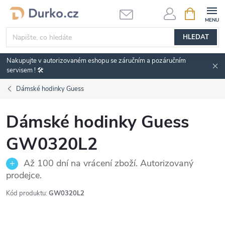
Přejít
NÁKUPNÍ
KOŠÍK
na
obsah
HLEDAT
Nakupujte v autorizovaném eshopu se záručním a pozáručním
servisem ! 🛠️
Dámské hodinky Guess
Dámské hodinky Guess
GW0320L2
Až 100 dní na vrácení zboží. Autorizovaný
prodejce.
Kód produktu:
GW0320L2