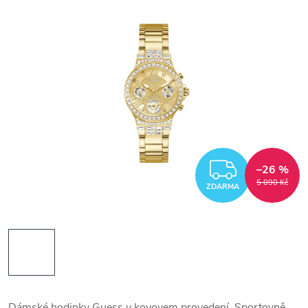
ZDARM
–26 %
5 090 Kč
ZDARMA
Dámské hodinky Guess v kovovem provedení. Sportovně