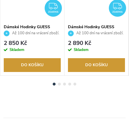
DARMA
ZDARMA
Z
ZDARMA
ZDARMA
Dámské Hodinky GUESS
Dámské Hodinky GUESS
GW0675L2
GW1021L2
Až 100 dní na vrácení zboží.
Až 100 dní na vrácení zboží.
Autorizovaný prodejce.
Autorizovaný prodejce.
2 850 Kč
2 890 Kč
Skladem
Skladem
DO KOŠÍKU
DO KOŠÍKU