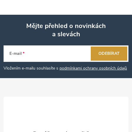
Mějte přehled o novinkách
a slevách
Z
á
E-mail
ODEBÍRAT
p
Vložením e-mailu souhlasíte s
podmínkami ochrany osobních údajů
a
t
í