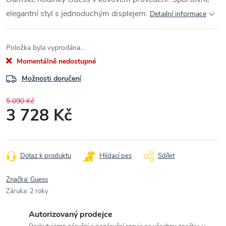
elegantní styl s jednoduchým displejem.
Detailní informace
Položka byla vyprodána…
Momentálně nedostupné
Možnosti doručení
5 090 Kč
3 728 Kč
Měrná
cena:
Dotaz k produktu
Hlídací pes
Sdílet
Značka:
Guess
Záruka
:
2 roky
Autorizovaný prodejce