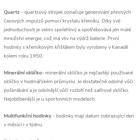
Quartz
- quartzový strojek označuje generování přesných
časových impulzů pomocí krystalu křemíku. Díky své
jednoduchosti je velmi spolehlivý a spotřebovává jen malé
množství energie, což má vliv na výdrž baterie. První
hodinky s křemíkovým křišťálem byly vyrobeny v Kanadě
kolem roku 1950.
Minerální sklíčko
- minerální sklíčko je nejčastěji používané
sklíčko v hodinářském průmyslu. Je dostatečně odolné vůči
poškrábání a je odolnější vůči rozbití než safírové sklíčko.
Nejoblíbenější je u sportovních modelech.
Multifunkční hodinky
- hodinky mají datum zobrazující den
v měsíci i v týdnu.