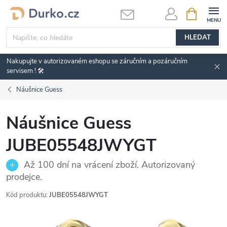
Přejít
NÁKUPNÍ
KOŠÍK
na
obsah
HLEDAT
Nakupujte v autorizovaném eshopu se záručním a pozáručním
servisem ! 🛠️
Náušnice Guess
Náušnice Guess
JUBE05548JWYGT
Až 100 dní na vrácení zboží. Autorizovaný
prodejce.
Kód produktu:
JUBE05548JWYGT