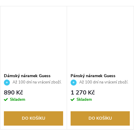
Dámský náramek Guess
Pánský náramek Guess
JUBB04144JWYGS
JUMB06034JWSTS
Až 100 dní na vrácení zboží.
Až 100 dní na vrácení zboží.
Autorizovaný prodejce.
Autorizovaný prodejce.
890 Kč
1 270 Kč
Skladem
Skladem
DO KOŠÍKU
DO KOŠÍKU