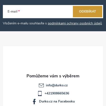
Z
á
E-mail
ODEBÍRAT
p
Vložením e-mailu souhlasíte s
podmínkami ochrany osobních údajů
a
t
í
info
@
durko.cz
+421908665636
Durko.cz na Facebooku