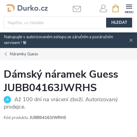
Přejít
NÁKUPNÍ
KOŠÍK
na
obsah
HLEDAT
Nakupujte v autorizovaném eshopu se záručním a pozáručním
servisem ! 🛠️
Náramky Guess
Dámský náramek Guess
JUBB04163JWRHS
Až 100 dní na vrácení zboží. Autorizovaný
prodejce.
Kód produktu:
JUBB04163JWRHS