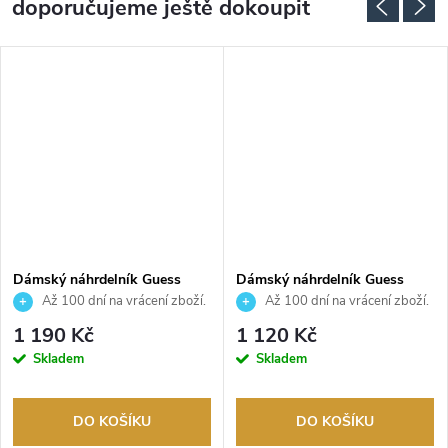
doporučujeme ještě dokoupit
Dámský náhrdelník Guess
Dámský náhrdelník Guess
JUBN03035JWRHT
JUBN04649JWRHT
Až 100 dní na vrácení zboží.
Až 100 dní na vrácení zboží.
Autorizovaný prodejce.
Autorizovaný prodejce.
1 190 Kč
1 120 Kč
Skladem
Skladem
DO KOŠÍKU
DO KOŠÍKU