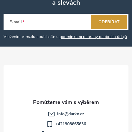
a slevách
Z
á
E-mail
ODEBÍRAT
p
Vložením e-mailu souhlasíte s
podmínkami ochrany osobních údajů
a
t
í
info
@
durko.cz
+421908665636