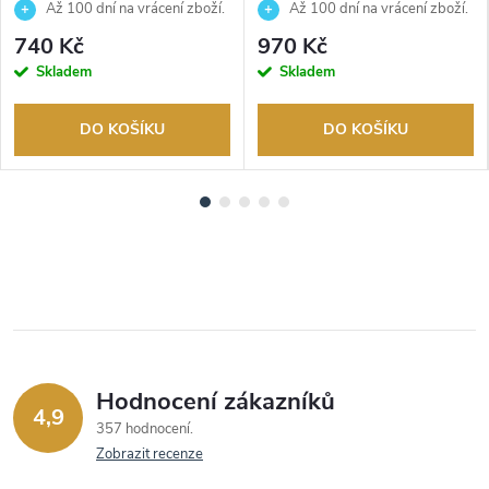
JUBB06082JWYGS
JUBB03125JWRHS
Až 100 dní na vrácení zboží.
Až 100 dní na vrácení zboží.
Autorizovaný prodejce.
Autorizovaný prodejce.
740 Kč
970 Kč
Skladem
Skladem
DO KOŠÍKU
DO KOŠÍKU
Hodnocení zákazníků
4,9
357 hodnocení
Zobrazit recenze