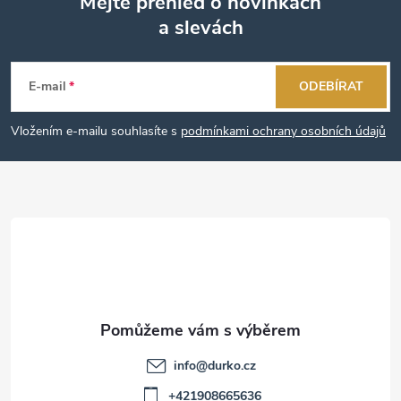
Mějte přehled o novinkách
a slevách
Z
á
E-mail
ODEBÍRAT
p
Vložením e-mailu souhlasíte s
podmínkami ochrany osobních údajů
a
t
í
info
@
durko.cz
+421908665636