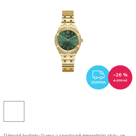
ZDARM
–26 %
4 290 Kč
ZDARMA
Dámské hodinky Guess v sportovně elegantním stylu, ve