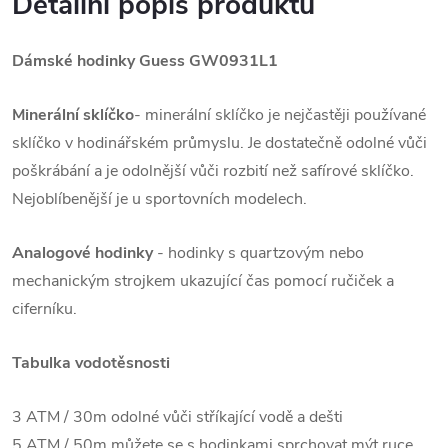
Detailní popis produktu
Dámské hodinky Guess GW0931L1
Minerální sklíčko
- minerální sklíčko je nejčastěji používané
sklíčko v hodinářském průmyslu. Je dostatečně odolné vůči
poškrábání a je odolnější vůči rozbití než safírové sklíčko.
Nejoblíbenější je u sportovních modelech.
Analogové hodinky
- hodinky s quartzovým nebo
mechanickým strojkem ukazující čas pomocí ručiček a
ciferníku.
Tabulka vodotěsnosti
3 ATM / 30m odolné vůči stříkající vodě a dešti
5 ATM / 50m můžete se s hodinkami sprchovat mýt ruce