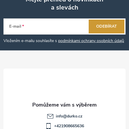
a slevách
Z
á
E-mail
ODEBÍRAT
p
Vložením e-mailu souhlasíte s
podmínkami ochrany osobních údajů
a
t
í
info
@
durko.cz
+421908665636