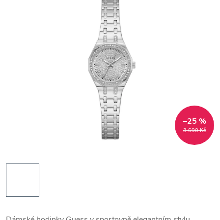
–25 %
3 690 Kč
Dámské hodinky Guess v sportovně elegantním stylu