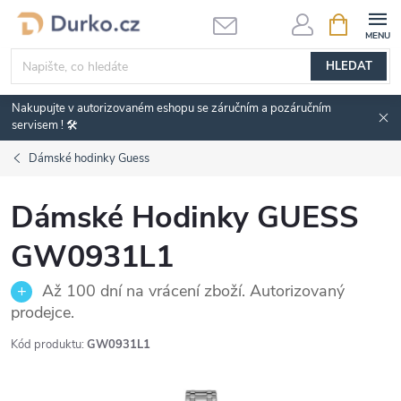
Přejít
NÁKUPNÍ
KOŠÍK
na
obsah
HLEDAT
Nakupujte v autorizovaném eshopu se záručním a pozáručním
servisem ! 🛠️
Dámské hodinky Guess
Dámské Hodinky GUESS
GW0931L1
Až 100 dní na vrácení zboží. Autorizovaný
prodejce.
Kód produktu:
GW0931L1