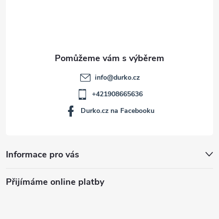
í
info
@
durko.cz
+421908665636
Durko.cz na Facebooku
Informace pro vás
Přijímáme online platby