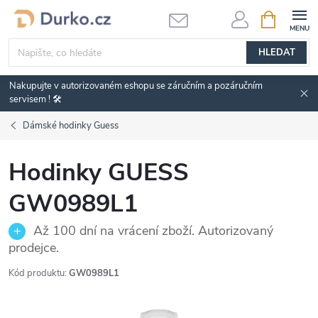
Přejít
NÁKUPNÍ
KOŠÍK
na
obsah
HLEDAT
Nakupujte v autorizovaném eshopu se záručním a pozáručním
servisem ! 🛠️
Dámské hodinky Guess
Hodinky GUESS
GW0989L1
Až 100 dní na vrácení zboží. Autorizovaný
prodejce.
Kód produktu:
GW0989L1