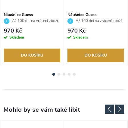
Náušnice Guess
Náušnice Guess
JUBE05020JWRHT
JUBE04609JWYGT
Až 100 dní na vrácení zboží.
Až 100 dní na vrácení zboží.
Autorizovaný prodejce.
Autorizovaný prodejce.
970 Kč
970 Kč
Skladem
Skladem
DO KOŠÍKU
DO KOŠÍKU