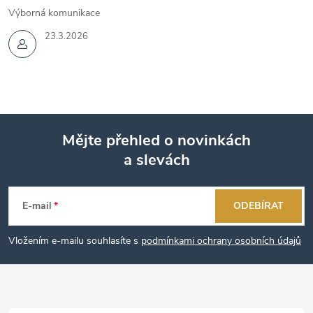
Výborná komunikace
23.3.2026
Mějte přehled o novinkách
a slevách
Z
á
E-mail
ODEBÍRAT
p
Vložením e-mailu souhlasíte s
podmínkami ochrany osobních údajů
a
t