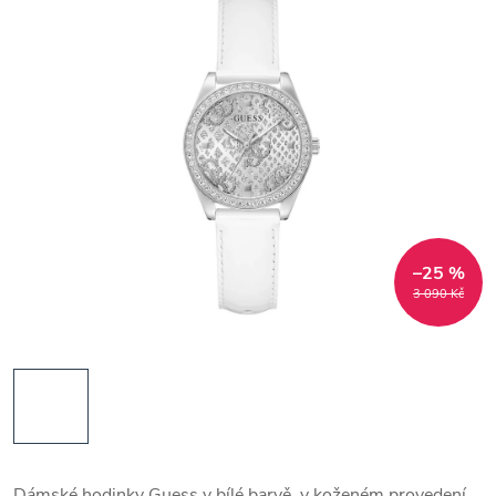
–25 %
3 090 Kč
Dámské hodinky Guess v bílé barvě, v koženém provedení