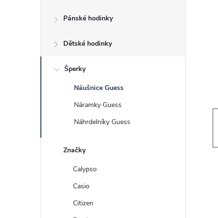
s
Pánské hodinky
t
Dětské hodinky
r
a
Šperky
Náušnice Guess
n
Náramky Guess
n
Náhrdelníky Guess
í
Značky
p
Calypso
Casio
a
Citizen