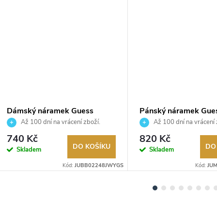
Dámský náramek Guess
Pánský náramek Gue
JUBB02248JWYGS
JUMB05028JWSTS
Až 100 dní na vrácení zboží.
Až 100 dní na vrácení 
Autorizovaný prodejce.
Autorizovaný prodejce.
740 Kč
820 Kč
DO KOŠÍKU
DO
Skladem
Skladem
Kód:
JUBB02248JWYGS
Kód:
JU