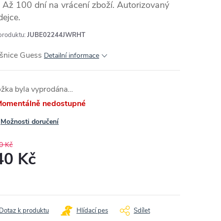
Až 100 dní na vrácení zboží. Autorizovaný
dejce.
produktu:
JUBE02244JWRHT
šnice Guess
Detailní informace
ožka byla vyprodána…
omentálně nedostupné
Možnosti doručení
0 Kč
40 Kč
ná
:
Dotaz k produktu
Hlídací pes
Sdílet