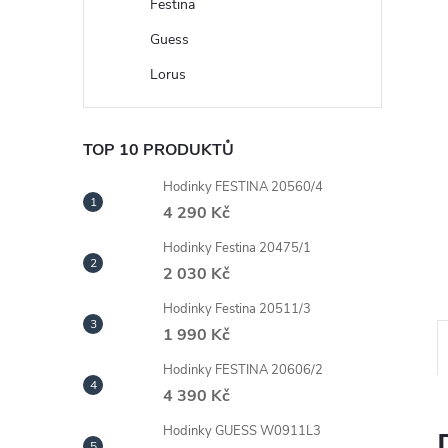
n
Festina
Guess
e
Lorus
l
TOP 10 PRODUKTŮ
Hodinky FESTINA 20560/4
4 290 Kč
Hodinky Festina 20475/1
2 030 Kč
Hodinky Festina 20511/3
1 990 Kč
Hodinky FESTINA 20606/2
4 390 Kč
Hodinky GUESS W0911L3