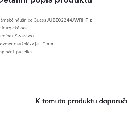
ámské náušnice Guess
JUBE02244JWRHT
z
hirurgické oceli.
amínek Swarovski
ozměr naušničky je 10mm
apínání: puzetka
K tomuto produktu doporuču