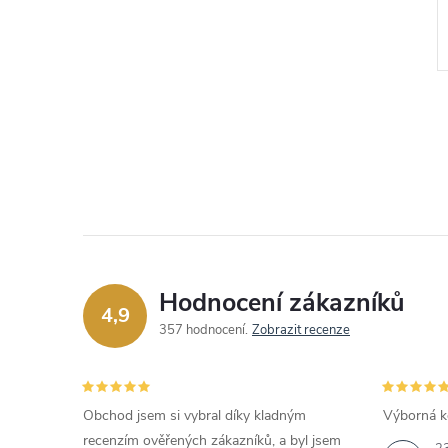
1 120 Kč
DO KOŠÍKU
DO KOŠÍKU
Skladem
Kód:
JUBE05543JWYGT
Kód:
JUBE04471JWRHT
Hodnocení zákazníků
4,9
357 hodnocení
Zobrazit recenze
Obchod jsem si vybral díky kladným
Výborná k
recenzím ověřených zákazníků, a byl jsem