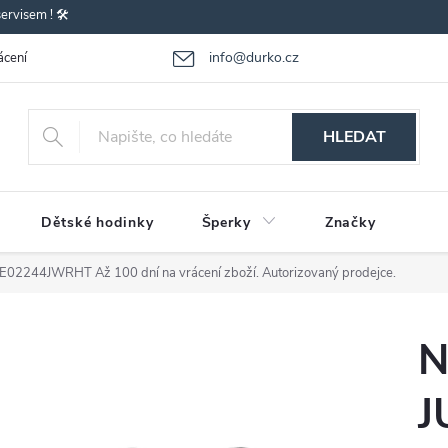
rvisem ! 🛠️
info@durko.cz
ácení - výměna zboží
Reklamace zboží
Obchodní podmínky
P
HLEDAT
Dětské hodinky
Šperky
Značky
UBE02244JWRHT
Až 100 dní na vrácení zboží. Autorizovaný prodejce.
N
J