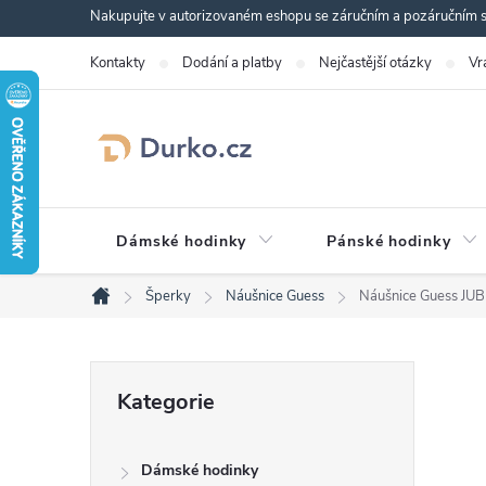
Přejít
Nakupujte v autorizovaném eshopu se záručním a pozáručním se
na
Kontakty
Dodání a platby
Nejčastější otázky
Vr
obsah
Dámské hodinky
Pánské hodinky
Šperky
Náušnice Guess
Náušnice Guess J
Domů
P
Přeskočit
Kategorie
kategorie
o
Dámské hodinky