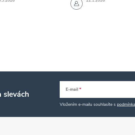
3.3.2026
22.1.2026
E-mail
a slevách
Vložením e-mailu souhlasíte s
podmínka