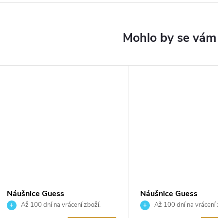
Náušnice Guess
Náušnice Guess
JUBE05209JWRHT
JUBE05548JWYGT
Až 100 dní na vrácení zboží.
Až 100 dní na vrácení 
Autorizovaný prodejce.
Autorizovaný prodejce.