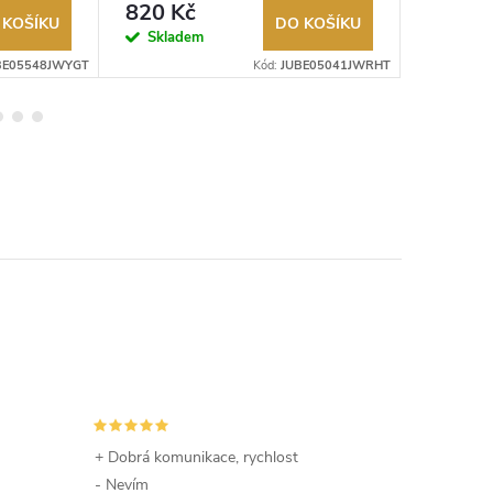
820 Kč
740 K
 KOŠÍKU
DO KOŠÍKU
Skladem
Sklad
BE05548JWYGT
Kód:
JUBE05041JWRHT
+ Dobrá komunikace, rychlost
- Nevím