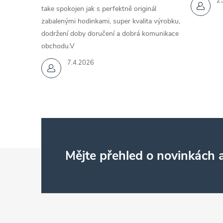
2
take spokojen jak s perfektně originál
zabalenými hodinkami, super kvalita výrobku,
dodržení doby doručení a dobrá komunikace
obchodu.V
7.4.2026
Z
Mějte přehled o novinkách
á
p