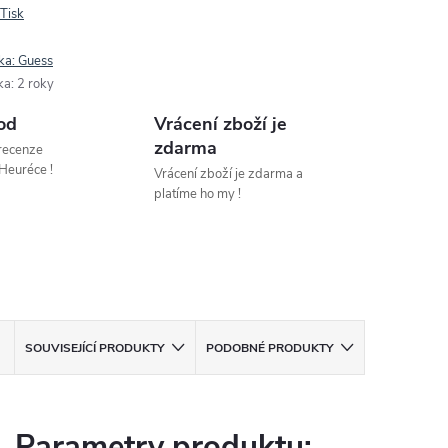
Tisk
ka:
Guess
ka
:
2 roky
od
Vrácení zboží je
zdarma
 recenze
Heuréce !
Vrácení zboží je zdarma a
platíme ho my !
SOUVISEJÍCÍ PRODUKTY
PODOBNÉ PRODUKTY
Parametry produktu: