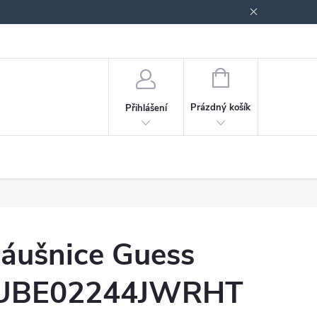
odmínky ochrany osobních údajů
Blog
NÁKUPNÍ
KOŠÍK
Prázdný košík
Přihlášení
áušnice Guess
UBE02244JWRHT