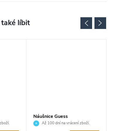
Náušnice Guess
Náušnic
JUBE05041JWRHT
JUBE0
zboží.
Až 100 dní na vrácení zboží.
Až 10
Autorizovaný prodejce.
Autorizov