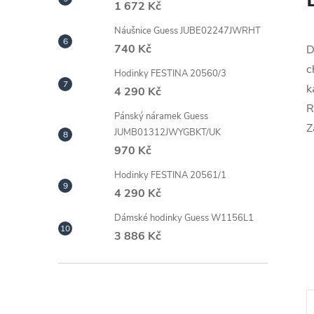
1 672 Kč
Náušnice Guess JUBE02247JWRHT
740 Kč
D
c
Hodinky FESTINA 20560/3
k
4 290 Kč
R
Pánský náramek Guess
Z
JUMB01312JWYGBKT/UK
970 Kč
Hodinky FESTINA 20561/1
4 290 Kč
Dámské hodinky Guess W1156L1
3 886 Kč