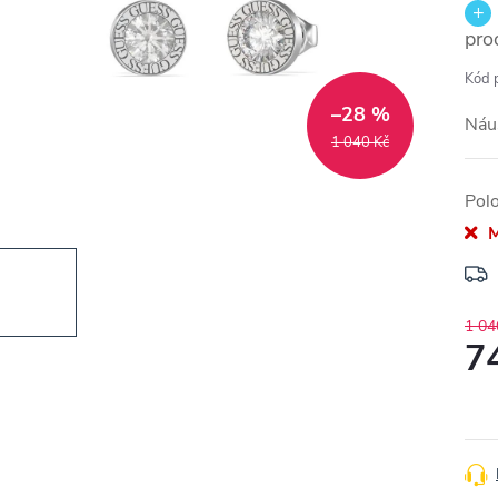
pro
Kód 
–28 %
Náu
1 040 Kč
Pol
M
1 04
7
Měr
cena