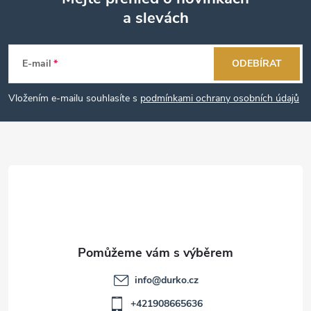
a slevách
Z
á
E-mail
ODEBÍRAT
p
Vložením e-mailu souhlasíte s
podmínkami ochrany osobních údajů
a
t
í
info
@
durko.cz
+421908665636