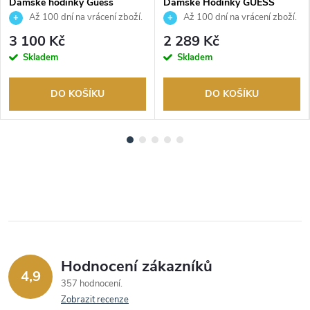
Dámské hodinky Guess
Dámské Hodinky GUESS
GW0550L1
GW0686L1
Až 100 dní na vrácení zboží.
Až 100 dní na vrácení zboží.
Autorizovaný prodejce.
Autorizovaný prodejce.
3 100 Kč
2 289 Kč
Skladem
Skladem
DO KOŠÍKU
DO KOŠÍKU
Hodnocení zákazníků
4,9
357 hodnocení
Zobrazit recenze