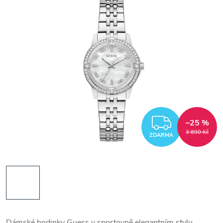
ZDARM
–25 %
3 890 Kč
ZDARMA
Dámské hodinky Guess v sportovně elegantním stylu