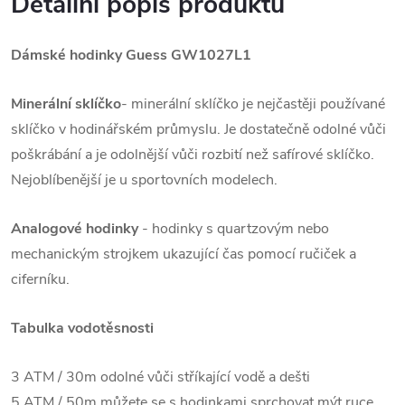
Detailní popis produktu
Dámské hodinky Guess
GW1027L1
Minerální sklíčko
- minerální sklíčko je nejčastěji používané
sklíčko v hodinářském průmyslu. Je dostatečně odolné vůči
poškrábání a je odolnější vůči rozbití než safírové sklíčko.
Nejoblíbenější je u sportovních modelech.
Analogové hodinky
- hodinky s quartzovým nebo
mechanickým strojkem ukazující čas pomocí ručiček a
ciferníku.
Tabulka vodotěsnosti
3 ATM / 30m odolné vůči stříkající vodě a dešti
5 ATM / 50m můžete se s hodinkami sprchovat mýt ruce