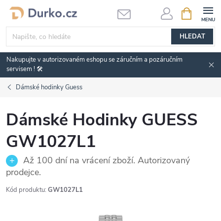
Přejít
NÁKUPNÍ
KOŠÍK
na
obsah
HLEDAT
Nakupujte v autorizovaném eshopu se záručním a pozáručním
servisem ! 🛠️
Dámské hodinky Guess
Dámské Hodinky GUESS
GW1027L1
Až 100 dní na vrácení zboží. Autorizovaný
prodejce.
Kód produktu:
GW1027L1