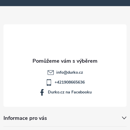
a
t
í
info
@
durko.cz
+421908665636
Durko.cz na Facebooku
Informace pro vás