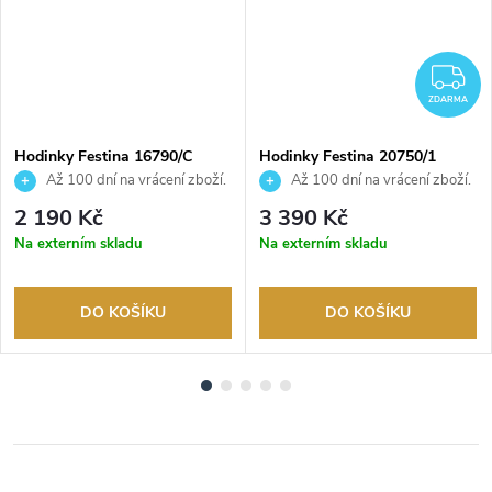
DARMA
Z
ZDARMA
Hodinky Festina 16790/C
Hodinky Festina 20750/1
Až 100 dní na vrácení zboží.
Až 100 dní na vrácení zboží.
Autorizovaný prodejce.
Autorizovaný prodejce.
2 190 Kč
3 390 Kč
Na externím skladu
Na externím skladu
DO KOŠÍKU
DO KOŠÍKU