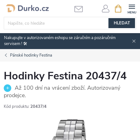
Přejít
NÁKUPNÍ
KOŠÍK
na
obsah
HLEDAT
Nakupujte v autorizovaném eshopu se záručním a pozáručním
servisem ! 🛠️
Pánské hodinky Festina
Hodinky Festina 20437/4
Až 100 dní na vrácení zboží. Autorizovaný
prodejce.
Kód produktu:
20437/4