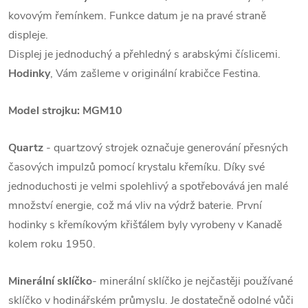
kovovým řemínkem. Funkce datum je na pravé straně
displeje.
Displej je jednoduchý a přehledný s arabskými číslicemi.
Hodinky
, Vám zašleme v originální krabičce Festina.
Model strojku: MGM10
Quartz
- quartzový strojek označuje generování přesných
časových impulzů pomocí krystalu křemíku. Díky své
jednoduchosti je velmi spolehlivý a spotřebovává jen malé
množství energie, což má vliv na výdrž baterie. První
hodinky s křemíkovým křišťálem byly vyrobeny v Kanadě
kolem roku 1950.
Minerální sklíčko
- minerální sklíčko je nejčastěji používané
sklíčko v hodinářském průmyslu. Je dostatečně odolné vůči