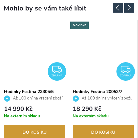
Novinka
DARMA
ZDARMA
Z
ZDARMA
ZDARMA
Hodinky Festina 23305/5
Hodinky Festina 20053/7
Až 100 dní na vrácení zboží.
Až 100 dní na vrácení zboží.
Autorizovaný prodejce.
Autorizovaný prodejce.
14 990 Kč
18 290 Kč
Na externím skladu
Na externím skladu
DO KOŠÍKU
DO KOŠÍKU