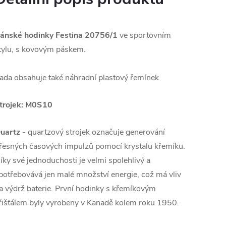
ánské hodinky Festina 20756/1
ve sportovním
tylu, s kovovým páskem.
ada obsahuje také náhradní plastový řemínek
trojek:
M0S10
uartz
- quartzový strojek označuje generování
řesných časových impulzů pomocí krystalu křemíku.
íky své jednoduchosti je velmi spolehlivý a
potřebovává jen malé množství energie, což má vliv
a výdrž baterie. První hodinky s křemíkovým
řišťálem byly vyrobeny v Kanadě kolem roku 1950.