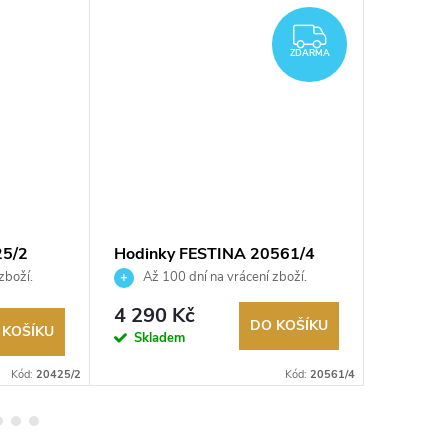
ZDARMA
ZDARMA
25/2
Hodinky FESTINA 20561/4
Hodink
zboží.
Až 100 dní na vrácení zboží.
Až 10
Autorizovaný prodejce.
Autorizov
4 290 Kč
2 625
DO KOŠÍKU
 KOŠÍKU
Skladem
Sklad
Kód:
20425/2
Kód:
20561/4