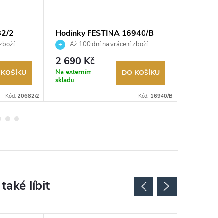
82/2
Hodinky FESTINA 16940/B
Hodinky
zboží.
Až 100 dní na vrácení zboží.
Až 10
Autorizovaný prodejce.
Autorizov
2 690 Kč
2 190
Na externím
Sklad
 KOŠÍKU
DO KOŠÍKU
skladu
Kód:
20682/2
Kód:
16940/B