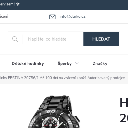
rvisem ! 🛠️
info@durko.cz
ácení - výměna zboží
Reklamace zboží
Obchodní podmínky
P
HLEDAT
Dětské hodinky
Šperky
Značky
inky FESTINA 20756/1
Až 100 dní na vrácení zboží. Autorizovaný prodejce.
H
2