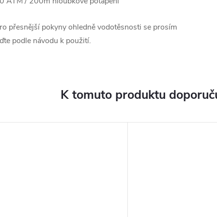
0 ATM / 200m hloubkové potápění
ro přesnější pokyny ohledně vodotěsnosti se prosím
iďte podle návodu k použití.
K tomuto produktu doporuču
ARMA