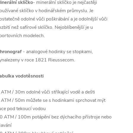
inerální sklíčko
- minerální sklíčko je nejčastěji
oužívané sklíčko v hodinářském průmyslu. Je
ostatečně odolné vůči poškrábání a je odolnější vůči
ozbití než safírové sklíčko. Nejoblíbenější je u
portovních modelech.
hronograf
- analogové hodinky se stopkami,
ynalezeny v roce 1821 Rieussecom.
abulka vodotěsnosti
 ATM / 30m odolné vůči stříkající vodě a dešti
 ATM / 50m můžete se s hodinkami sprchovat mýt
uce pod tekoucí vodou
0 ATM / 100m potápění bez dýchacího přístroje nebo
lavání