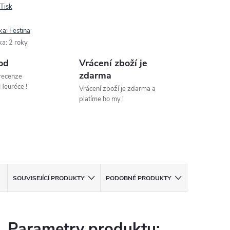
Tisk
ka:
Festina
ka
:
2 roky
od
Vrácení zboží je
zdarma
 recenze
Heuréce !
Vrácení zboží je zdarma a
platíme ho my !
SOUVISEJÍCÍ PRODUKTY
PODOBNÉ PRODUKTY
Parametry produktu: