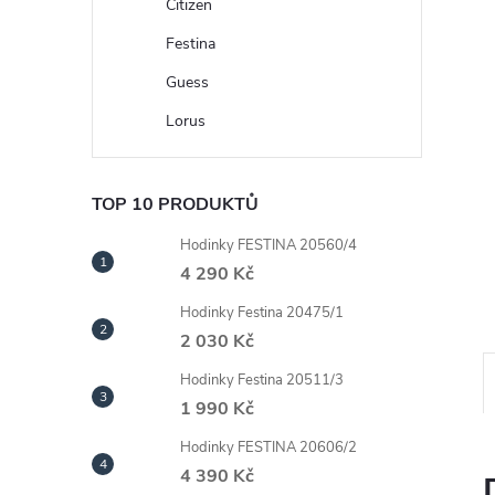
n
Citizen
Festina
e
Guess
l
Lorus
TOP 10 PRODUKTŮ
Hodinky FESTINA 20560/4
4 290 Kč
Hodinky Festina 20475/1
2 030 Kč
Hodinky Festina 20511/3
1 990 Kč
Hodinky FESTINA 20606/2
4 390 Kč