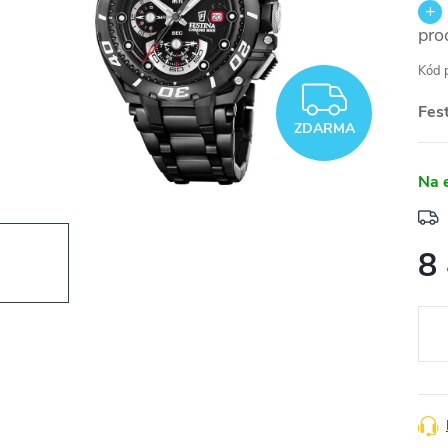
pro
Kód 
ZDAR
Fest
ZDARMA
Na 
8
Měr
cena