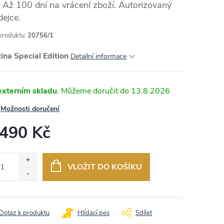
Až 100 dní na vrácení zboží. Autorizovaný
dejce.
produktu:
20756/1
MA
ina Special Edition
Detailní informace
externím skladu
13.8.2026
Možnosti doručení
 490 Kč
ná
:
VLOŽIT DO KOŠÍKU
Dotaz k produktu
Hlídací pes
Sdílet