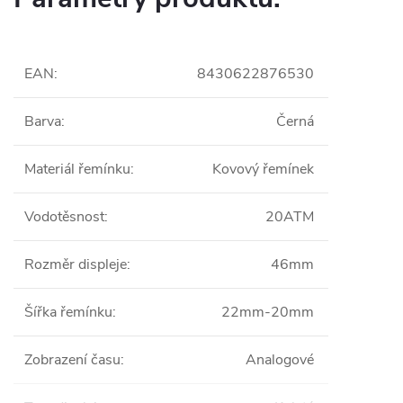
EAN
:
8430622876530
Barva
:
Černá
Materiál řemínku
:
Kovový řemínek
Vodotěsnost
:
20ATM
Rozměr displeje
:
46mm
Šířka řemínku
:
22mm-20mm
Zobrazení času
:
Analogové