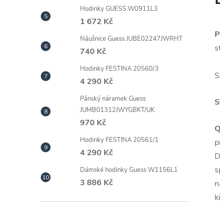
Hodinky GUESS W0911L3
1 672 Kč
P
Náušnice Guess JUBE02247JWRHT
s
740 Kč
Hodinky FESTINA 20560/3
S
4 290 Kč
Pánský náramek Guess
S
JUMB01312JWYGBKT/UK
970 Kč
Q
Hodinky FESTINA 20561/1
p
4 290 Kč
D
s
Dámské hodinky Guess W1156L1
3 886 Kč
n
k