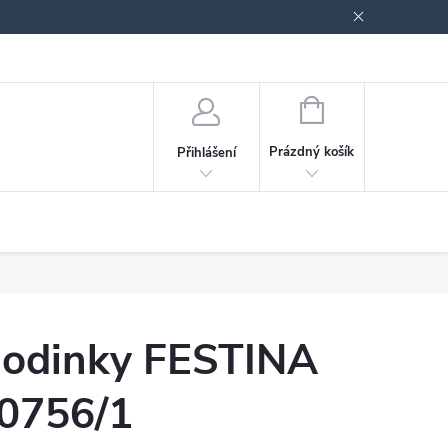
odmínky ochrany osobních údajů
Blog
NÁKUPNÍ
KOŠÍK
Prázdný košík
Přihlášení
odinky FESTINA
0756/1