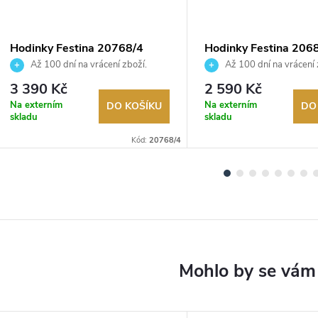
Hodinky Festina 20768/4
Hodinky Festina 206
Až 100 dní na vrácení zboží.
Až 100 dní na vrácení 
Autorizovaný prodejce.
Autorizovaný prodejce.
3 390 Kč
2 590 Kč
Na externím
Na externím
DO KOŠÍKU
DO
skladu
skladu
Kód:
20768/4