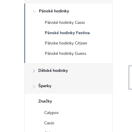
s
Pánské hodinky
t
Pánské hodinky Casio
r
Pánské hodinky Festina
a
Pánske hodinky Citizen
Pánské hodinky Guess
n
Dětské hodinky
n
í
Šperky
p
Značky
Calypso
a
Casio