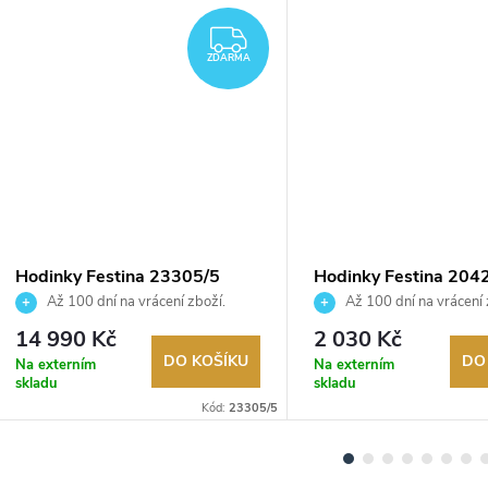
ZDARMA
ZDARMA
Hodinky Festina 23305/5
Hodinky Festina 204
Až 100 dní na vrácení zboží.
Až 100 dní na vrácení 
Autorizovaný prodejce.
Autorizovaný prodejce.
14 990 Kč
2 030 Kč
DO KOŠÍKU
DO
Na externím
Na externím
skladu
skladu
Kód:
23305/5