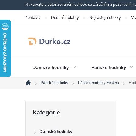
Přejít
Nakupujte v autorizovaném eshopu se záručním a pozáručním se
na
Kontakty
Dodání a platby
Nejčastější otázky
Vr
obsah
Dámské hodinky
Pánské hodinky
Pánské hodinky
Pánské hodinky Festina
Hod
Domů
P
Přeskočit
Kategorie
kategorie
o
Dámské hodinky