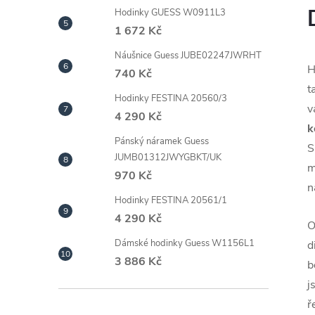
Hodinky GUESS W0911L3
1 672 Kč
Náušnice Guess JUBE02247JWRHT
H
740 Kč
t
Hodinky FESTINA 20560/3
4 290 Kč
k
Pánský náramek Guess
S
JUMB01312JWYGBKT/UK
m
970 Kč
n
Hodinky FESTINA 20561/1
4 290 Kč
O
Dámské hodinky Guess W1156L1
d
3 886 Kč
b
j
ř