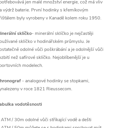
potřebovává jen malé množství energie, což má vliv
a výdrž baterie. První hodinky s křemíkovým
řišťálem byly vyrobeny v Kanadě kolem roku 1950.
inerální sklíčko
- minerální sklíčko je nejčastěji
oužívané sklíčko v hodinářském průmyslu. Je
ostatečně odolné vůči poškrábání a je odolnější vůči
ozbití než safírové sklíčko. Nejoblíbenější je u
portovních modelech.
hronograf
- analogové hodinky se stopkami,
ynalezeny v roce 1821 Rieussecom.
abulka vodotěsnosti
 ATM / 30m odolné vůči stříkající vodě a dešti
 ATM / 50m můžete se s hodinkami sprchovat mýt