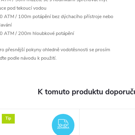
uce pod tekoucí vodou
0 ATM / 100m potápění bez dýchacího přístroje nebo
lavání
0 ATM / 200m hloubkové potápění
ro přesnější pokyny ohledně vodotěsnosti se prosím
iďte podle návodu k použití.
K tomuto produktu doporuču
Tip
ARMA
ZDARMA
ZDARMA