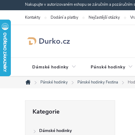
Přejít
Nakupujte v autorizovaném eshopu se záručním a pozáručním se
na
Kontakty
Dodání a platby
Nejčastější otázky
Vr
obsah
Dámské hodinky
Pánské hodinky
Pánské hodinky
Pánské hodinky Festina
Hod
Domů
P
Přeskočit
Kategorie
kategorie
o
Dámské hodinky