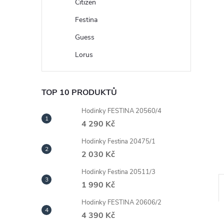
n
Citizen
Festina
e
Guess
l
Lorus
TOP 10 PRODUKTŮ
Hodinky FESTINA 20560/4
4 290 Kč
Hodinky Festina 20475/1
2 030 Kč
Hodinky Festina 20511/3
1 990 Kč
Hodinky FESTINA 20606/2
4 390 Kč