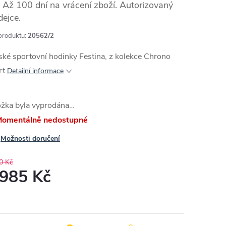
Až 100 dní na vrácení zboží. Autorizovaný
dejce.
produktu:
20562/2
ké sportovní hodinky Festina, z kolekce Chrono
rt
Detailní informace
ožka byla vyprodána…
omentálně nedostupné
Možnosti doručení
0 Kč
 985 Kč
ná
: