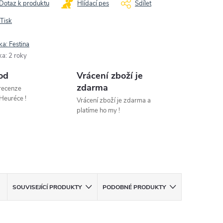
Dotaz k produktu
Hlídací pes
Sdílet
Tisk
ka:
Festina
ka
:
2 roky
od
Vrácení zboží je
zdarma
 recenze
Heuréce !
Vrácení zboží je zdarma a
platíme ho my !
SOUVISEJÍCÍ PRODUKTY
PODOBNÉ PRODUKTY