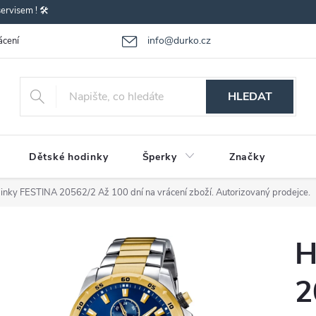
rvisem ! 🛠️
info@durko.cz
ácení - výměna zboží
Reklamace zboží
Obchodní podmínky
P
HLEDAT
Dětské hodinky
Šperky
Značky
inky FESTINA 20562/2
Až 100 dní na vrácení zboží. Autorizovaný prodejce.
H
2