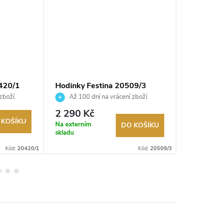
420/1
Hodinky Festina 20509/3
Hodinky
zboží.
Až 100 dní na vrácení zboží.
Až 10
Autorizovaný prodejce.
Autorizov
2 290 Kč
2 590
 KOŠÍKU
Na externím
Na exter
DO KOŠÍKU
skladu
skladu
Kód:
20420/1
Kód:
20509/3