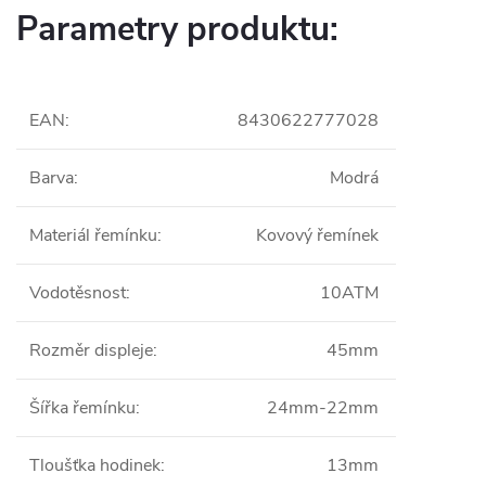
Parametry produktu:
EAN
:
8430622777028
Barva
:
Modrá
Materiál řemínku
:
Kovový řemínek
Vodotěsnost
:
10ATM
Rozměr displeje
:
45mm
Šířka řemínku
:
24mm-22mm
Tloušťka hodinek
:
13mm