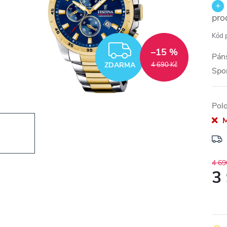
pro
Kód 
ZDARMA
–15 %
Páns
ZDARMA
4 690 Kč
Spo
Pol
M
4 69
3
Měr
cena