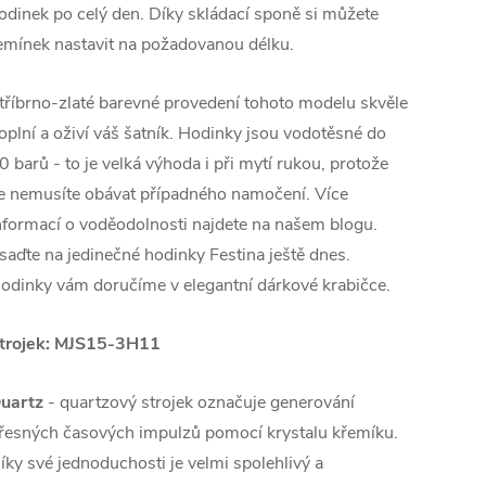
odinek po celý den. Díky skládací sponě si můžete
emínek nastavit na požadovanou délku.
tříbrno-zlaté barevné provedení tohoto modelu skvěle
oplní a oživí váš šatník. Hodinky jsou vodotěsné do
0 barů - to je velká výhoda i při mytí rukou, protože
e nemusíte obávat případného namočení. Více
nformací o voděodolnosti najdete na našem blogu.
saďte na jedinečné hodinky Festina ještě dnes.
odinky vám doručíme v elegantní dárkové krabičce.
trojek:
MJS15-3H11
uartz
- quartzový strojek označuje generování
řesných časových impulzů pomocí krystalu křemíku.
íky své jednoduchosti je velmi spolehlivý a