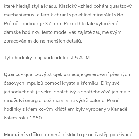
které hledají styl a krásu. Klasický vzhled pohání quartzový
mechanismus, ciferník chrání spolehlivé minerální sklo.
Průměr hodinek je 37 mm. Pokud hledáte vytoužené
dámské hodinky, tento model vás zajisté zaujme svým
zpracováním do nejmenších detailů.
Tyto hodinky mají voděodolnost 5 ATM
Quartz
- quartzový strojek označuje generování přesných
časových impulzů pomocí krystalu křemíku. Díky své
jednoduchosti je velmi spolehlivý a spotřebovává jen malé
množství energie, což má vliv na výdrž baterie. První
hodinky s křemíkovým křišťálem byly vyrobeny v Kanadě
kolem roku 1950.
Minerální sklíčko
- minerální sklíčko je nejčastěji používané