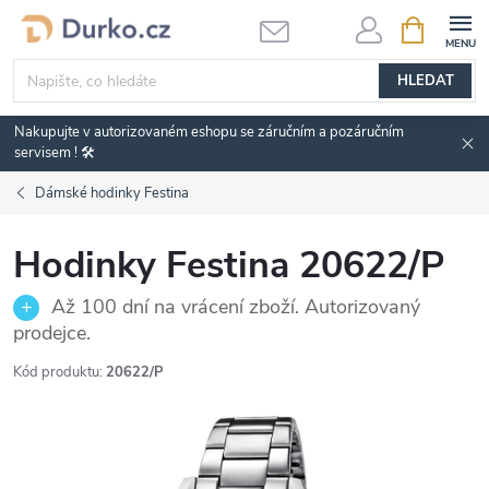
Přejít
NÁKUPNÍ
KOŠÍK
na
obsah
HLEDAT
Nakupujte v autorizovaném eshopu se záručním a pozáručním
servisem ! 🛠️
Dámské hodinky Festina
Hodinky Festina 20622/P
Až 100 dní na vrácení zboží. Autorizovaný
prodejce.
Kód produktu:
20622/P