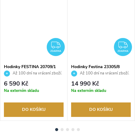
DARMA
ZDARMA
Z
ZDARMA
ZDARMA
Hodinky FESTINA 20709/1
Hodinky Festina 23305/8
Až 100 dní na vrácení zboží.
Až 100 dní na vrácení zboží.
Autorizovaný prodejce.
Autorizovaný prodejce.
6 590 Kč
14 990 Kč
Na externím skladu
Na externím skladu
DO KOŠÍKU
DO KOŠÍKU