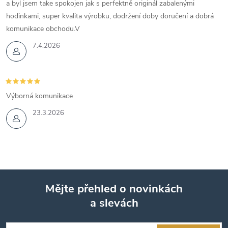
a byl jsem take spokojen jak s perfektně originál zabalenými
hodinkami, super kvalita výrobku, dodržení doby doručení a dobrá
komunikace obchodu.V
7.4.2026
Výborná komunikace
23.3.2026
Mějte přehled o novinkách
a slevách
Z