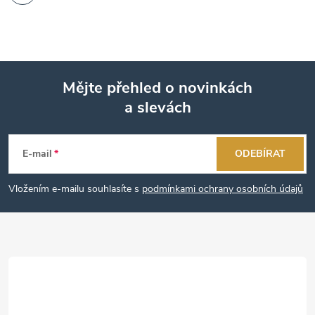
Mějte přehled o novinkách
a slevách
Z
á
E-mail
ODEBÍRAT
p
Vložením e-mailu souhlasíte s
podmínkami ochrany osobních údajů
a
t
í