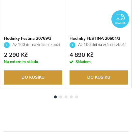
Z
ZDARMA
Hodinky Festina 20769/3
Hodinky FESTINA 20604/3
Až 100 dní na vrácení zboží.
Až 100 dní na vrácení zboží.
Autorizovaný prodejce.
Autorizovaný prodejce.
2 290 Kč
4 890 Kč
Na externím skladu
Skladem
DO KOŠÍKU
DO KOŠÍKU