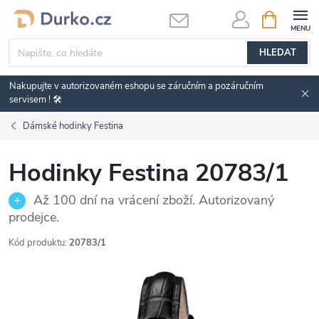
Přejít
NÁKUPNÍ
KOŠÍK
na
obsah
HLEDAT
Nakupujte v autorizovaném eshopu se záručním a pozáručním
servisem ! 🛠️
Dámské hodinky Festina
Hodinky Festina 20783/1
Až 100 dní na vrácení zboží. Autorizovaný
prodejce.
Kód produktu:
20783/1