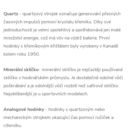
Quartz
- quartzový strojek označuje generování přesných
časových impulzů pomocí krystalu křemíku. Díky své
jednoduchosti je velmi spolehlivý a spotřebovává jen malé
množství energie, což má vliv na výdrž baterie. První
hodinky s křemíkovým křišťálem byly vyrobeny v Kanadě
kolem roku 1950.
Minerální sklíčko
- minerální sklíčko je nejčastěji používané
sklíčko v hodinářském průmyslu. Je dostatečně odolné vůči
poškrábání a je odolnější vůči rozbití než safírové sklíčko.
Nejoblíbenější je u sportovních modelech.
Analogové hodinky
- hodinky s quartzovým nebo
mechanickým strojkem ukazující čas pomocí ručiček a
ciferníku.