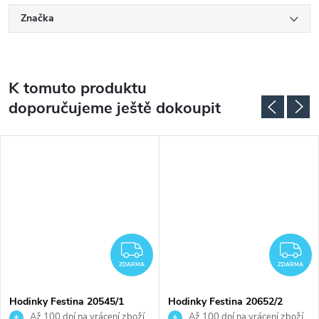
Značka
K tomuto produktu
doporučujeme ještě dokoupit
DARMA
ZDARMA
Z
ZDARMA
ZDARMA
Hodinky Festina 20545/1
Hodinky Festina 20652/2
Až 100 dní na vrácení zboží.
Až 100 dní na vrácení zboží.