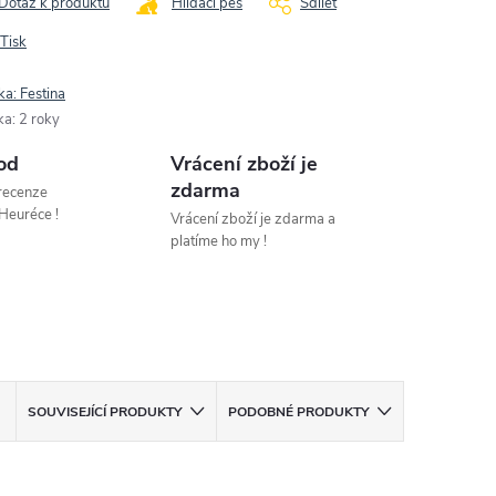
Dotaz k produktu
Hlídací pes
Sdílet
Tisk
ka:
Festina
ka
:
2 roky
od
Vrácení zboží je
zdarma
 recenze
Heuréce !
Vrácení zboží je zdarma a
platíme ho my !
SOUVISEJÍCÍ PRODUKTY
PODOBNÉ PRODUKTY