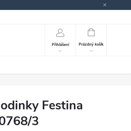
odmínky ochrany osobních údajů
Blog
NÁKUPNÍ
KOŠÍK
Prázdný košík
Přihlášení
odinky Festina
0768/3