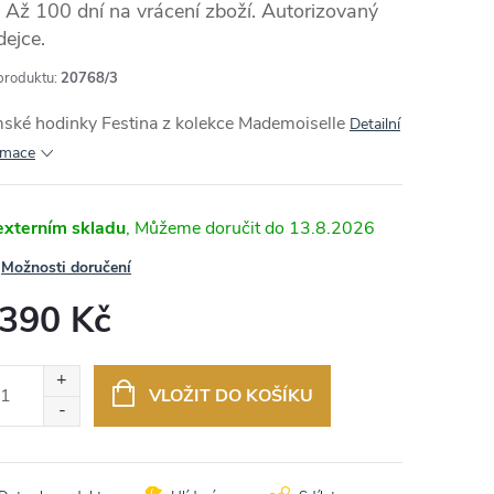
Až 100 dní na vrácení zboží. Autorizovaný
dejce.
produktu:
20768/3
ské hodinky Festina z kolekce Mademoiselle
Detailní
rmace
externím skladu
13.8.2026
Možnosti doručení
 390 Kč
ná
:
VLOŽIT DO KOŠÍKU