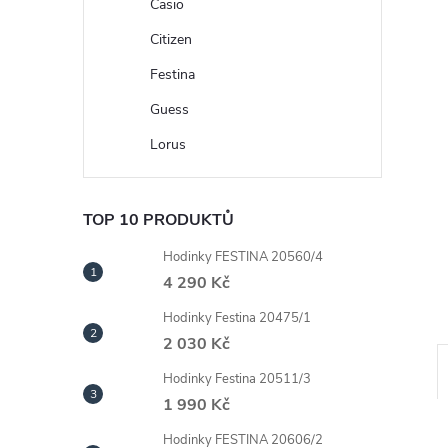
n
Casio
Citizen
e
Festina
l
Guess
Lorus
TOP 10 PRODUKTŮ
Hodinky FESTINA 20560/4
4 290 Kč
Hodinky Festina 20475/1
2 030 Kč
Hodinky Festina 20511/3
1 990 Kč
Hodinky FESTINA 20606/2