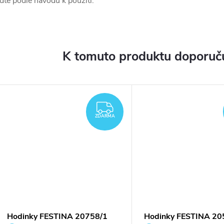
iďte podle návodu k použití.
K tomuto produktu doporuču
ARMA
ZDARMA
ZDARMA
Hodinky FESTINA 20758/1
Hodinky FESTINA 20