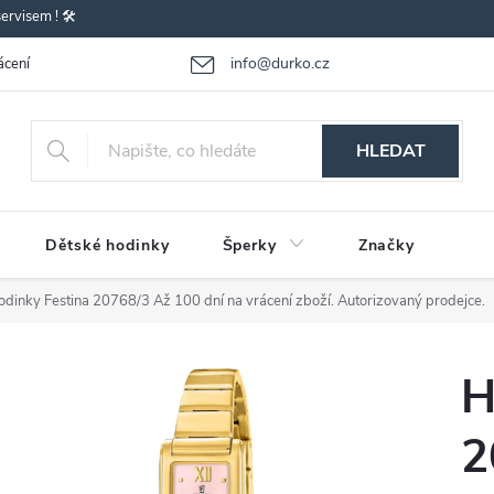
rvisem ! 🛠️
info@durko.cz
ácení - výměna zboží
Reklamace zboží
Obchodní podmínky
P
HLEDAT
Dětské hodinky
Šperky
Značky
odinky Festina 20768/3
Až 100 dní na vrácení zboží. Autorizovaný prodejce.
H
2