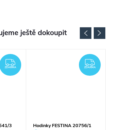
jeme ještě dokoupit
ZDARMA
ZDARMA
ZDARMA
ZDARMA
541/3
Hodinky FESTINA 20756/1
Hodinky