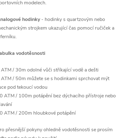
portovních modelech.
nalogové hodinky
- hodinky s quartzovým nebo
echanickým strojkem ukazující čas pomocí ručiček a
iferníku.
abulka vodotěsnosti
 ATM / 30m odolné vůči stříkající vodě a dešti
 ATM / 50m můžete se s hodinkami sprchovat mýt
uce pod tekoucí vodou
0 ATM / 100m potápění bez dýchacího přístroje nebo
lavání
0 ATM / 200m hloubkové potápění
ro přesnější pokyny ohledně vodotěsnosti se prosím