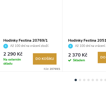
Hodinky Festina 20769/1
Hodinky Festina 205
Až 100 dní na vrácení zboží.
Až 100 dní na vrácení 
Autorizovaný prodejce.
Autorizovaný prodejce.
2 290 Kč
2 370 Kč
DO
DO KOŠÍKU
Na externím
Skladem
skladu
Kód:
20769/1