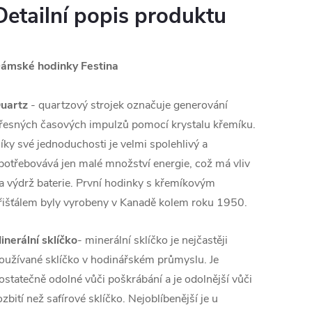
Detailní popis produktu
ámské hodinky Festina
uartz
- quartzový strojek označuje generování
řesných časových impulzů pomocí krystalu křemíku.
íky své jednoduchosti je velmi spolehlivý a
potřebovává jen malé množství energie, což má vliv
a výdrž baterie. První hodinky s křemíkovým
řišťálem byly vyrobeny v Kanadě kolem roku 1950.
inerální sklíčko
- minerální sklíčko je nejčastěji
oužívané sklíčko v hodinářském průmyslu. Je
ostatečně odolné vůči poškrábání a je odolnější vůči
ozbití než safírové sklíčko. Nejoblíbenější je u