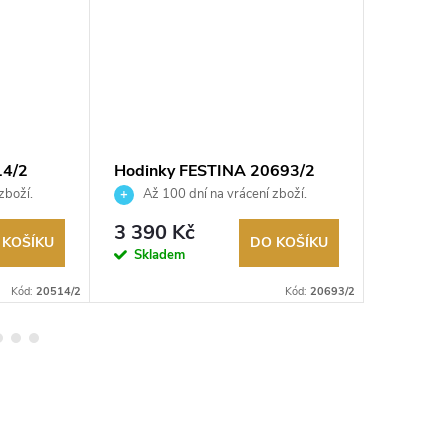
14/2
Hodinky FESTINA 20693/2
Hodinky
zboží.
Až 100 dní na vrácení zboží.
Až 10
Autorizovaný prodejce.
Autorizov
2 590
3 390 Kč
 KOŠÍKU
DO KOŠÍKU
Na exter
Skladem
skladu
Kód:
20514/2
Kód:
20693/2