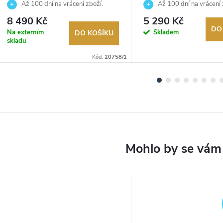
Až 100 dní na vrácení zboží.
Až 100 dní na vrácení 
Autorizovaný prodejce.
Autorizovaný prodejce.
8 490 Kč
5 290 Kč
DO
Na externím
Skladem
DO KOŠÍKU
skladu
Kód:
20758/1