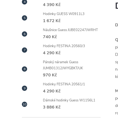
4 390 Kč
Hodinky GUESS W0911L3
1 672 Kč
D
Náušnice Guess JUBE02247JWRHT
740 Kč
Q
Hodinky FESTINA 20560/3
p
4 290 Kč
D
s
Pánský náramek Guess
JUMB01312JWYGBKT/UK
n
970 Kč
k
Hodinky FESTINA 20561/1
M
4 290 Kč
p
Dámské hodinky Guess W1156L1
d
3 886 Kč
r