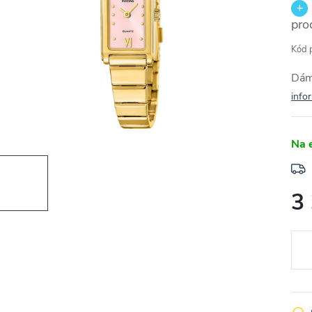
pro
Kód 
Dám
info
Na 
3
Měr
cena