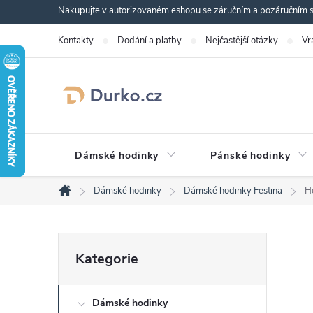
Přejít
Nakupujte v autorizovaném eshopu se záručním a pozáručním se
na
Kontakty
Dodání a platby
Nejčastější otázky
Vr
obsah
Dámské hodinky
Pánské hodinky
Dámské hodinky
Dámské hodinky Festina
H
Domů
P
Přeskočit
Kategorie
kategorie
o
Dámské hodinky