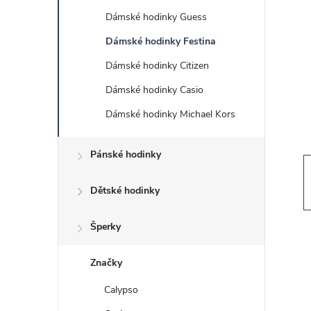
s
Dámské hodinky Guess
t
Dámské hodinky Festina
r
Dámské hodinky Citizen
Dámské hodinky Casio
a
Dámské hodinky Michael Kors
n
Pánské hodinky
n
Dětské hodinky
í
Šperky
p
Značky
a
Calypso