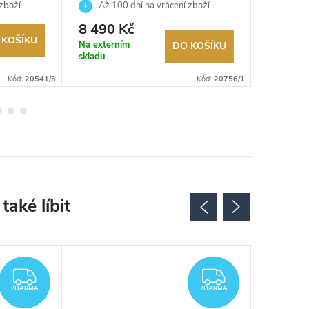
zboží.
Až 100 dní na vrácení zboží.
Až 10
Autorizovaný prodejce.
Autorizov
8 490 Kč
2 390
 KOŠÍKU
Na externím
Sklad
DO KOŠÍKU
skladu
Kód:
20541/3
Kód:
20756/1
ZDARMA
ZDARMA
ZDARMA
ZDARMA