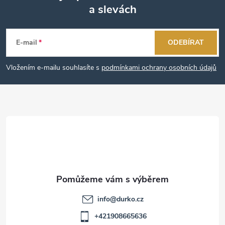
a slevách
Z
á
E-mail
ODEBÍRAT
p
Vložením e-mailu souhlasíte s
podmínkami ochrany osobních údajů
a
t
í
info
@
durko.cz
+421908665636