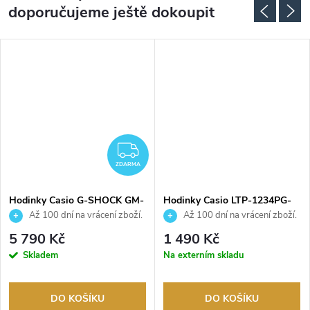
doporučujeme ještě dokoupit
ZDARMA
ZDARMA
Hodinky Casio G-SHOCK GM-
Hodinky Casio LTP-1234PG-
S2100BC-1AER
7AEG
Až 100 dní na vrácení zboží.
Až 100 dní na vrácení zboží.
Autorizovaný prodejce.
Autorizovaný prodejce.
5 790 Kč
1 490 Kč
Skladem
Na externím skladu
DO KOŠÍKU
DO KOŠÍKU