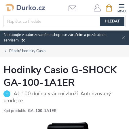
Přejít
NÁKUPNÍ
KOŠÍK
na
obsah
HLEDAT
Nakupujte v autorizovaném eshopu se záručním a pozáručním
servisem ! 🛠️
Pánské hodinky Casio
Hodinky Casio G-SHOCK
GA-100-1A1ER
Až 100 dní na vrácení zboží. Autorizovaný
prodejce.
Kód produktu:
GA-100-1A1ER