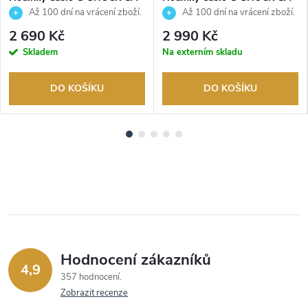
2100SKE-7AER
2100BCE-1AER
Až 100 dní na vrácení zboží.
Až 100 dní na vrácení zboží.
Autorizovaný prodejce.
Autorizovaný prodejce.
2 690 Kč
2 990 Kč
Skladem
Na externím skladu
DO KOŠÍKU
DO KOŠÍKU
Hodnocení zákazníků
4,9
357 hodnocení
Zobrazit recenze