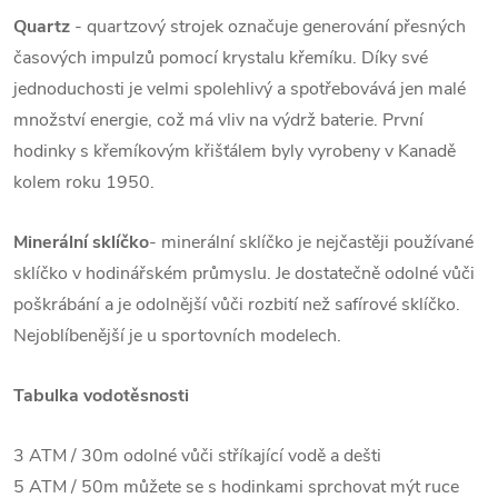
Quartz
- quartzový strojek označuje generování přesných
časových impulzů pomocí krystalu křemíku. Díky své
jednoduchosti je velmi spolehlivý a spotřebovává jen malé
množství energie, což má vliv na výdrž baterie. První
hodinky s křemíkovým křišťálem byly vyrobeny v Kanadě
kolem roku 1950.
Minerální sklíčko
- minerální sklíčko je nejčastěji používané
sklíčko v hodinářském průmyslu. Je dostatečně odolné vůči
poškrábání a je odolnější vůči rozbití než safírové sklíčko.
Nejoblíbenější je u sportovních modelech.
Tabulka vodotěsnosti
3 ATM / 30m odolné vůči stříkající vodě a dešti
5 ATM / 50m můžete se s hodinkami sprchovat mýt ruce