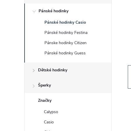
s
Pánské hodinky
t
Pánské hodinky Casio
r
Pánské hodinky Festina
a
Pánske hodinky Citizen
Pánské hodinky Guess
n
Dětské hodinky
n
í
Šperky
p
Značky
Calypso
a
Casio