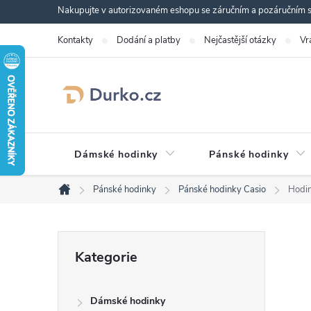
Přejít
Nakupujte v autorizovaném eshopu se záručním a pozáručním se
na
Kontakty
Dodání a platby
Nejčastější otázky
Vr
obsah
Dámské hodinky
Pánské hodinky
Pánské hodinky
Pánské hodinky Casio
Hodi
Domů
P
Přeskočit
Kategorie
kategorie
o
Dámské hodinky