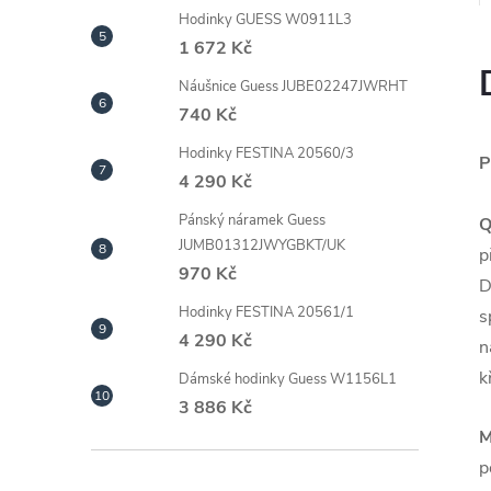
Hodinky GUESS W0911L3
1 672 Kč
Náušnice Guess JUBE02247JWRHT
740 Kč
Hodinky FESTINA 20560/3
P
4 290 Kč
Pánský náramek Guess
Q
JUMB01312JWYGBKT/UK
p
970 Kč
D
Hodinky FESTINA 20561/1
s
4 290 Kč
n
k
Dámské hodinky Guess W1156L1
3 886 Kč
M
p