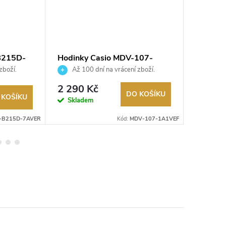
B215D-
Hodinky Casio MDV-107-
Hodink
1A1VEF
5600U
zboží.
Až 100 dní na vrácení zboží.
Až 10
Autorizovaný prodejce.
Autorizov
2 490
2 290 Kč
DO KOŠÍKU
 KOŠÍKU
Na exter
Skladem
skladu
-B215D-7AVER
Kód:
MDV-107-1A1VEF