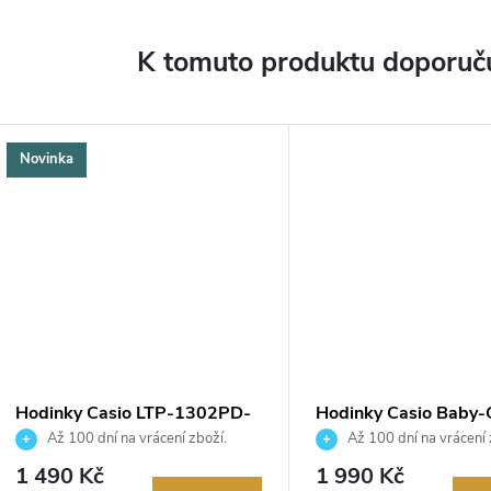
K tomuto produktu doporuču
Novinka
ARMA
Hodinky Casio LTP-1302PD-
Hodinky Casio Baby
4AVEF
565SC-1ER
Až 100 dní na vrácení zboží.
Až 100 dní na vrácení 
Autorizovaný prodejce.
Autorizovaný prodejce.
1 490 Kč
1 990 Kč