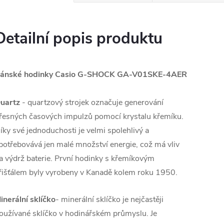
Detailní popis produktu
ánské hodinky Casio G-SHOCK
GA-V01SKE-4AER
uartz
- quartzový strojek označuje generování
řesných časových impulzů pomocí krystalu křemíku.
íky své jednoduchosti je velmi spolehlivý a
potřebovává jen malé množství energie, což má vliv
a výdrž baterie. První hodinky s křemíkovým
řišťálem byly vyrobeny v Kanadě kolem roku 1950.
inerální sklíčko
- minerální sklíčko je nejčastěji
oužívané sklíčko v hodinářském průmyslu. Je