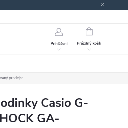
odmínky ochrany osobních údajů
Blog
NÁKUPNÍ
KOŠÍK
Prázdný košík
Přihlášení
ovaný prodejce.
odinky Casio G-
HOCK GA-