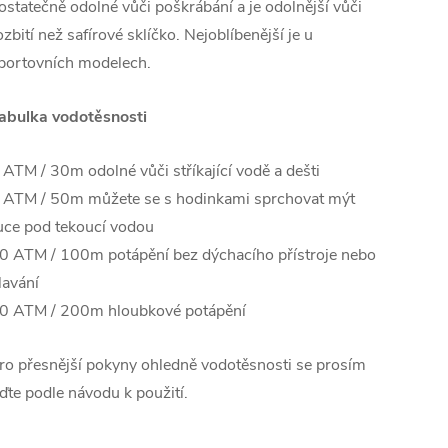
ostatečně odolné vůči poškrábání a je odolnější vůči
ozbití než safírové sklíčko. Nejoblíbenější je u
portovních modelech.
abulka vodotěsnosti
 ATM / 30m odolné vůči stříkající vodě a dešti
 ATM / 50m můžete se s hodinkami sprchovat mýt
uce pod tekoucí vodou
0 ATM / 100m potápění bez dýchacího přístroje nebo
lavání
0 ATM / 200m hloubkové potápění
ro přesnější pokyny ohledně vodotěsnosti se prosím
iďte podle návodu k použití.