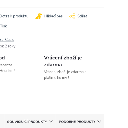
Dotaz k produktu
Hlídací pes
Sdílet
Tisk
ka:
Casio
ka
:
2 roky
od
Vrácení zboží je
zdarma
 recenze
Heuréce !
Vrácení zboží je zdarma a
platíme ho my !
SOUVISEJÍCÍ PRODUKTY
PODOBNÉ PRODUKTY