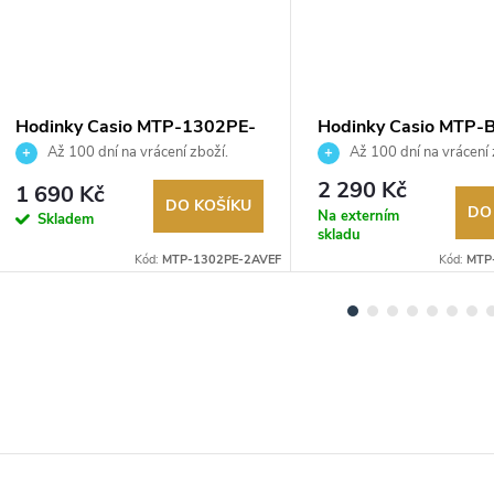
Hodinky Casio MTP-1302PE-
Hodinky Casio MTP-
2AVEF
7AVER
Až 100 dní na vrácení zboží.
Až 100 dní na vrácení 
Autorizovaný prodejce.
Autorizovaný prodejce.
2 290 Kč
1 690 Kč
DO KOŠÍKU
DO
Na externím
Skladem
skladu
Kód:
MTP-1302PE-2AVEF
Kód:
MTP