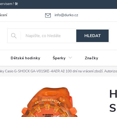
rvisem ! 🛠️
info@durko.cz
ácení - výměna zboží
Reklamace zboží
Obchodní podmínky
P
HLEDAT
Dětské hodinky
Šperky
Značky
nky Casio G-SHOCK GA-V01SKE-4AER
Až 100 dní na vrácení zboží. Autoriz
H
S