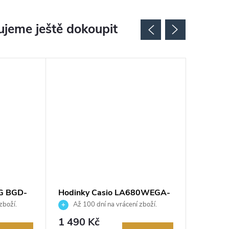
jeme ještě dokoupit
-G BGD-
Hodinky Casio LA680WEGA-
Hodinky
9ER
4AVEF
zboží.
Až 100 dní na vrácení zboží.
Až 10
Autorizovaný prodejce.
Autorizov
1 490 Kč
1 990