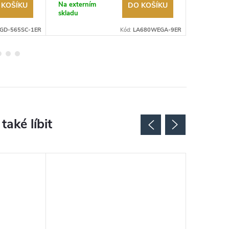
Na externím
Na exter
 KOŠÍKU
DO KOŠÍKU
skladu
skladu
GD-565SC-1ER
Kód:
LA680WEGA-9ER