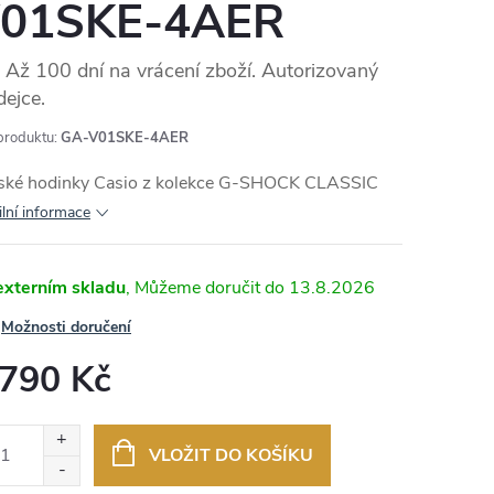
01SKE-4AER
Až 100 dní na vrácení zboží. Autorizovaný
dejce.
MA
produktu:
GA-V01SKE-4AER
ské hodinky Casio z kolekce G-SHOCK CLASSIC
ilní informace
externím skladu
13.8.2026
Možnosti doručení
 790 Kč
ná
:
VLOŽIT DO KOŠÍKU