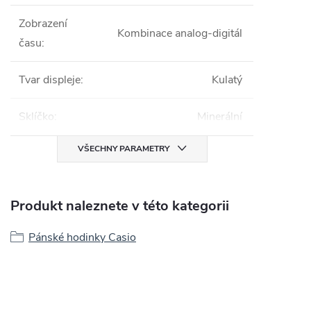
Zobrazení
Kombinace analog-digitál
času
:
Tvar displeje
:
Kulatý
Sklíčko
:
Minerální
VŠECHNY PARAMETRY
Produkt naleznete v této kategorii
Pánské hodinky Casio