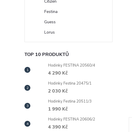
n
Citizen
Festina
e
Guess
l
Lorus
TOP 10 PRODUKTŮ
Hodinky FESTINA 20560/4
4 290 Kč
Hodinky Festina 20475/1
2 030 Kč
Hodinky Festina 20511/3
1 990 Kč
Hodinky FESTINA 20606/2
4 390 Kč