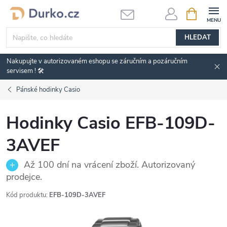
Přejít
NÁKUPNÍ
KOŠÍK
na
obsah
HLEDAT
Nakupujte v autorizovaném eshopu se záručním a pozáručním
servisem ! 🛠️
Pánské hodinky Casio
Hodinky Casio EFB-109D-
3AVEF
Až 100 dní na vrácení zboží. Autorizovaný
prodejce.
Kód produktu:
EFB-109D-3AVEF