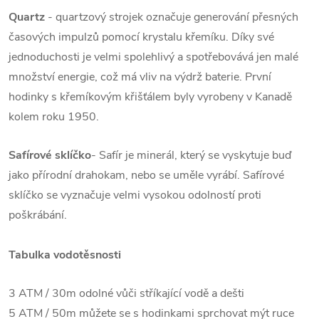
Quartz
- quartzový strojek označuje generování přesných
časových impulzů pomocí krystalu křemíku. Díky své
jednoduchosti je velmi spolehlivý a spotřebovává jen malé
množství energie, což má vliv na výdrž baterie. První
hodinky s křemíkovým křišťálem byly vyrobeny v Kanadě
kolem roku 1950.
Safírové sklíčko
- Safír je minerál, který se vyskytuje buď
jako přírodní drahokam, nebo se uměle vyrábí. Safírové
sklíčko se vyznačuje velmi vysokou odolností proti
poškrábání.
Tabulka vodotěsnosti
3 ATM / 30m odolné vůči stříkající vodě a dešti
5 ATM / 50m můžete se s hodinkami sprchovat mýt ruce