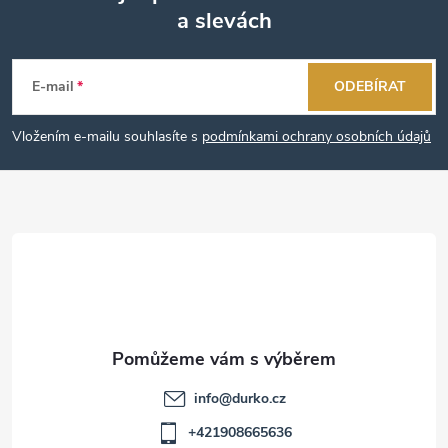
a slevách
Z
á
E-mail
ODEBÍRAT
p
Vložením e-mailu souhlasíte s
podmínkami ochrany osobních údajů
a
t
í
info
@
durko.cz
+421908665636