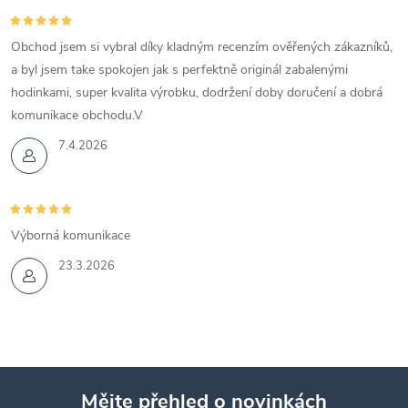
Obchod jsem si vybral díky kladným recenzím ověřených zákazníků,
a byl jsem take spokojen jak s perfektně originál zabalenými
hodinkami, super kvalita výrobku, dodržení doby doručení a dobrá
komunikace obchodu.V
7.4.2026
Výborná komunikace
23.3.2026
Mějte přehled o novinkách