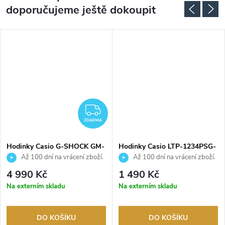
doporučujeme ještě dokoupit
ZDARMA
ZDARMA
Hodinky Casio G-SHOCK GM-
Hodinky Casio LTP-1234PSG-
S2110PG-1A4ER
7AEG
Až 100 dní na vrácení zboží.
Až 100 dní na vrácení zboží.
Autorizovaný prodejce.
Autorizovaný prodejce.
4 990 Kč
1 490 Kč
Na externím skladu
Na externím skladu
DO KOŠÍKU
DO KOŠÍKU