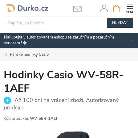
Přejít
NÁKUPNÍ
KOŠÍK
na
obsah
HLEDAT
Nakupujte v autorizovaném eshopu se záručním a pozáručním
servisem ! 🛠️
Pánské hodinky Casio
Hodinky Casio WV-58R-
1AEF
Až 100 dní na vrácení zboží. Autorizovaný
prodejce.
Kód produktu:
WV-58R-1AEF