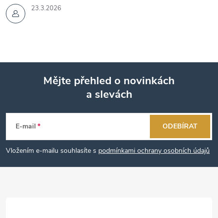
23.3.2026
Mějte přehled o novinkách
a slevách
Z
á
E-mail
ODEBÍRAT
p
Vložením e-mailu souhlasíte s
podmínkami ochrany osobních údajů
a
t