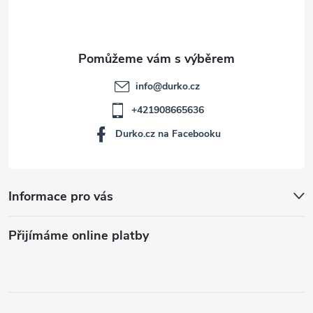
í
info
@
durko.cz
+421908665636
Durko.cz na Facebooku
Informace pro vás
Přijímáme online platby