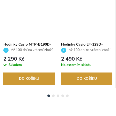
Hodinky Casio MTP-B190D-
Hodinky Casio EF-129D-
1BVEF
2AVEF
Až 100 dní na vrácení zboží.
Až 100 dní na vrácení zboží.
Autorizovaný prodejce.
Autorizovaný prodejce.
2 290 Kč
2 490 Kč
Skladem
Na externím skladu
DO KOŠÍKU
DO KOŠÍKU