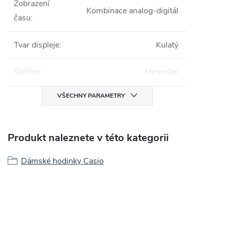
Zobrazení
Kombinace analog-digitál
času
:
Tvar displeje
:
Kulatý
Sklíčko
:
Minerální
VŠECHNY PARAMETRY
Produkt naleznete v této kategorii
Dámské hodinky Casio