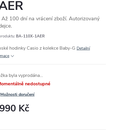
AER
Až 100 dní na vrácení zboží. Autorizovaný
dejce.
MA
produktu:
BA-110X-1AER
ské hodinky Casio z kolekce Baby-G
Detailní
rmace
ožka byla vyprodána…
omentálně nedostupné
Možnosti doručení
 990 Kč
ná
: