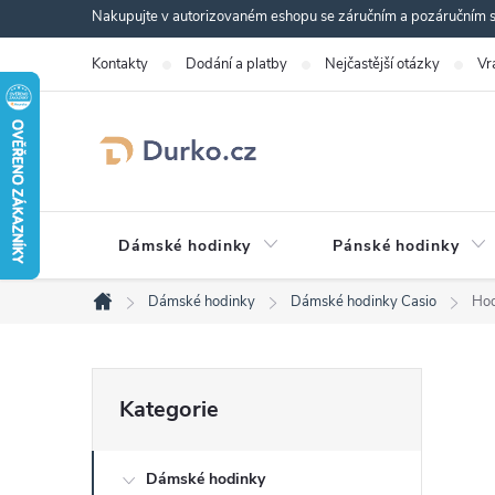
Přejít
Nakupujte v autorizovaném eshopu se záručním a pozáručním se
na
Kontakty
Dodání a platby
Nejčastější otázky
Vr
obsah
Dámské hodinky
Pánské hodinky
Dámské hodinky
Dámské hodinky Casio
Ho
Domů
P
Přeskočit
Kategorie
kategorie
o
Dámské hodinky