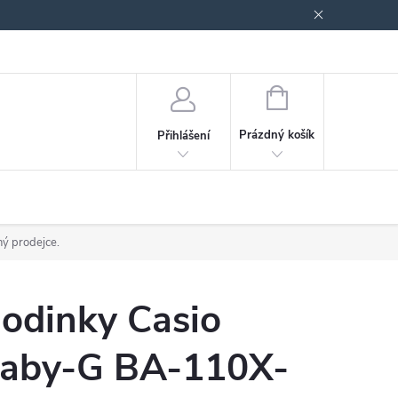
odmínky ochrany osobních údajů
Blog
NÁKUPNÍ
KOŠÍK
Prázdný košík
Přihlášení
ný prodejce.
odinky Casio
aby-G BA-110X-