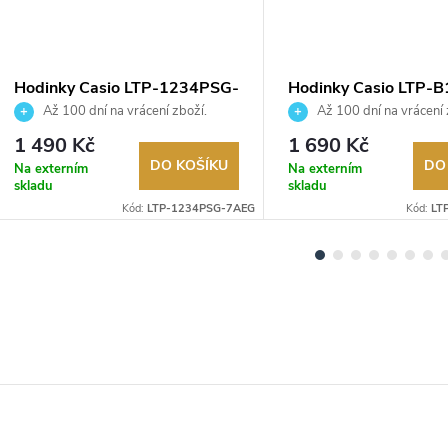
Hodinky Casio LTP-1234PSG-
Hodinky Casio LTP-B
7AEG
7B1EF
Až 100 dní na vrácení zboží.
Až 100 dní na vrácení 
Autorizovaný prodejce.
Autorizovaný prodejce.
1 490 Kč
1 690 Kč
DO KOŠÍKU
DO
Na externím
Na externím
skladu
skladu
Kód:
LTP-1234PSG-7AEG
Kód:
LT