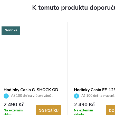
K tomuto produktu doporuču
Novinka
Hodinky Casio G-SHOCK GD-
Hodinky Casio EF-12
010BEG-1ER
2AVEF
Až 100 dní na vrácení zboží.
Až 100 dní na vrácení 
Autorizovaný prodejce.
Autorizovaný prodejce.
2 490 Kč
2 490 Kč
Na externím
Na externím
DO KOŠÍKU
DO
skladu
skladu