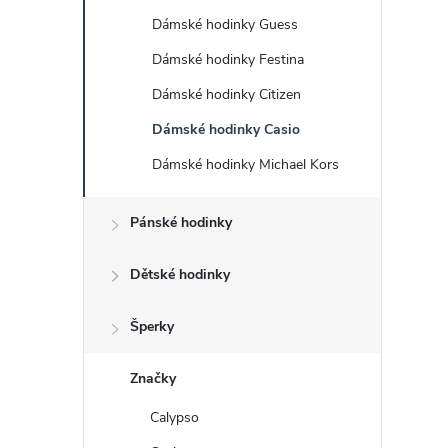
s
Dámské hodinky Guess
t
Dámské hodinky Festina
r
Dámské hodinky Citizen
Dámské hodinky Casio
a
Dámské hodinky Michael Kors
n
Pánské hodinky
n
Dětské hodinky
í
Šperky
p
Značky
a
Calypso