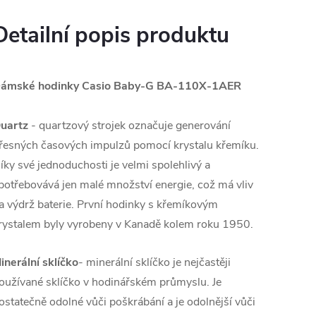
Detailní popis produktu
ámské hodinky Casio Baby-G BA-110X-1AER
uartz
- quartzový strojek označuje generování
řesných časových impulzů pomocí krystalu křemíku.
íky své jednoduchosti je velmi spolehlivý a
potřebovává jen malé množství energie, což má vliv
a výdrž baterie. První hodinky s křemíkovým
rystalem byly vyrobeny v Kanadě kolem roku 1950.
inerální sklíčko
- minerální sklíčko je nejčastěji
oužívané sklíčko v hodinářském průmyslu. Je
ostatečně odolné vůči poškrábání a je odolnější vůči