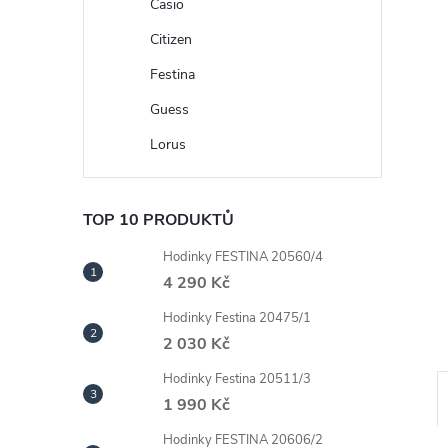
n
Casio
Citizen
e
Festina
l
Guess
Lorus
TOP 10 PRODUKTŮ
Hodinky FESTINA 20560/4
4 290 Kč
Hodinky Festina 20475/1
2 030 Kč
Hodinky Festina 20511/3
1 990 Kč
Hodinky FESTINA 20606/2