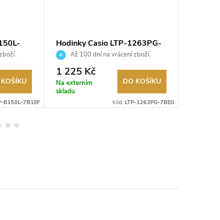
150L-
Hodinky Casio LTP-1263PG-
Hodink
7BEG
zboží.
Až 100 dní na vrácení zboží.
Až 10
Autorizovaný prodejce.
Autorizov
1 225 Kč
990 K
 KOŠÍKU
DO KOŠÍKU
Na externím
Na exter
skladu
skladu
P-B150L-7B1EF
Kód:
LTP-1263PG-7BEG