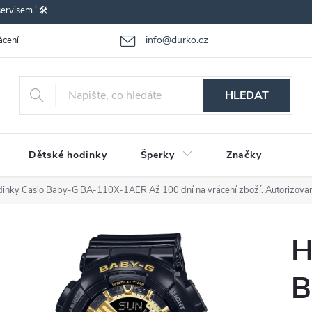
rvisem ! 🛠️
info@durko.cz
ácení - výměna zboží
Reklamace zboží
Obchodní podmínky
P
HLEDAT
Dětské hodinky
Šperky
Značky
dinky Casio Baby-G BA-110X-1AER
Až 100 dní na vrácení zboží. Autorizova
H
B