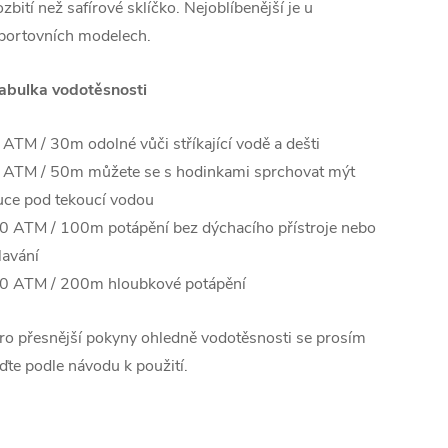
ozbití než safírové sklíčko. Nejoblíbenější je u
portovních modelech.
abulka vodotěsnosti
 ATM / 30m odolné vůči stříkající vodě a dešti
 ATM / 50m můžete se s hodinkami sprchovat mýt
uce pod tekoucí vodou
0 ATM / 100m potápění bez dýchacího přístroje nebo
lavání
0 ATM / 200m hloubkové potápění
ro přesnější pokyny ohledně vodotěsnosti se prosím
iďte podle návodu k použití.