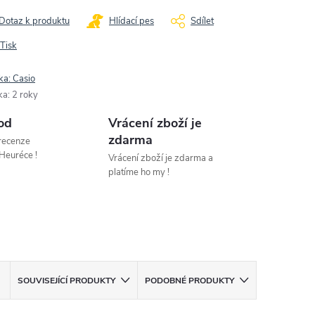
Dotaz k produktu
Hlídací pes
Sdílet
Tisk
ka:
Casio
ka
:
2 roky
od
Vrácení zboží je
zdarma
 recenze
Heuréce !
Vrácení zboží je zdarma a
platíme ho my !
SOUVISEJÍCÍ PRODUKTY
PODOBNÉ PRODUKTY