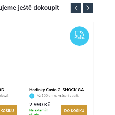
jeme ještě dokoupit
ZDARMA
ZDARMA
9D-
Hodinky Casio G-SHOCK GA-
Hodink
100B-4AER
5600UE
zboží.
Až 100 dní na vrácení zboží.
Až 10
Autorizovaný prodejce.
Autorizov
2 990 Kč
2 590
Na externím
Na exter
 KOŠÍKU
DO KOŠÍKU
skladu
skladu