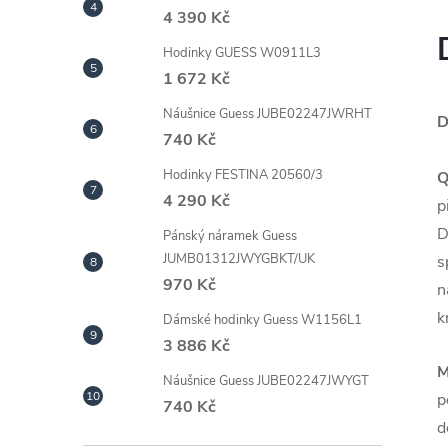
4 390 Kč
Hodinky GUESS W0911L3
1 672 Kč
Náušnice Guess JUBE02247JWRHT
D
740 Kč
Hodinky FESTINA 20560/3
Q
4 290 Kč
p
D
Pánský náramek Guess
JUMB01312JWYGBKT/UK
s
970 Kč
n
k
Dámské hodinky Guess W1156L1
3 886 Kč
M
Náušnice Guess JUBE02247JWYGT
p
740 Kč
d