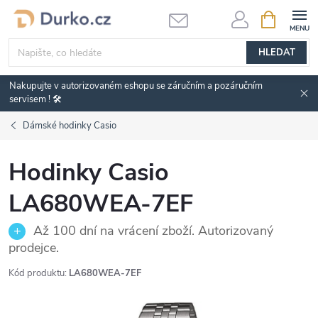
Přejít
NÁKUPNÍ
KOŠÍK
na
obsah
HLEDAT
Nakupujte v autorizovaném eshopu se záručním a pozáručním
servisem ! 🛠️
Dámské hodinky Casio
Hodinky Casio
LA680WEA-7EF
Až 100 dní na vrácení zboží. Autorizovaný
prodejce.
Kód produktu:
LA680WEA-7EF