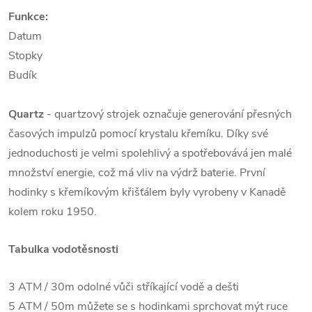
Funkce:
Datum
Stopky
Budík
Quartz
- quartzový strojek označuje generování přesných
časových impulzů pomocí krystalu křemíku. Díky své
jednoduchosti je velmi spolehlivý a spotřebovává jen malé
množství energie, což má vliv na výdrž baterie. První
hodinky s křemíkovým křišťálem byly vyrobeny v Kanadě
kolem roku 1950.
Tabulka vodotěsnosti
3 ATM / 30m odolné vůči stříkající vodě a dešti
5 ATM / 50m můžete se s hodinkami sprchovat mýt ruce