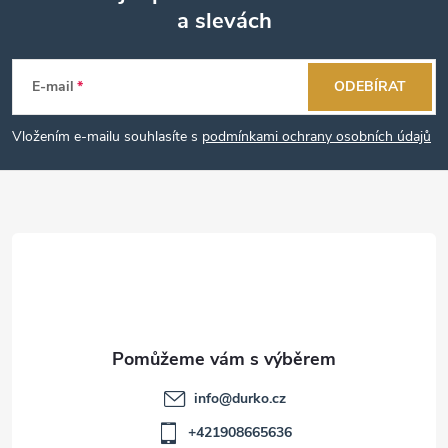
a slevách
Z
á
E-mail
ODEBÍRAT
p
Vložením e-mailu souhlasíte s
podmínkami ochrany osobních údajů
a
t
í
info
@
durko.cz
+421908665636