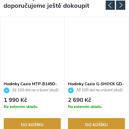
doporučujeme ještě dokoupit
DARMA
Hodinky Casio MTP-B145D-
Hodinky Casio G-SHOCK GD-
2A2VEF
010BBR-1ER
Až 100 dní na vrácení zboží.
Až 100 dní na vrácení zboží.
Autorizovaný prodejce.
Autorizovaný prodejce.
1 990 Kč
2 690 Kč
Na externím skladu
Na externím skladu
DO KOŠÍKU
DO KOŠÍKU