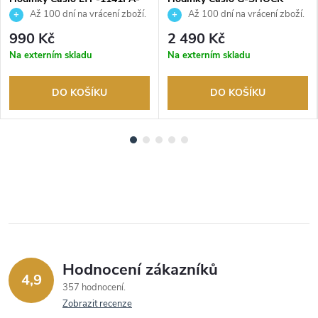
7BEG
GMA-P2100SA-1A1ER
Až 100 dní na vrácení zboží.
Až 100 dní na vrácení zboží.
Autorizovaný prodejce.
Autorizovaný prodejce.
990 Kč
2 490 Kč
Na externím skladu
Na externím skladu
DO KOŠÍKU
DO KOŠÍKU
Hodnocení zákazníků
4,9
357 hodnocení
Zobrazit recenze