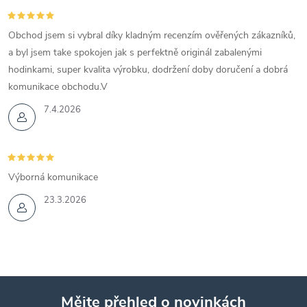
Obchod jsem si vybral díky kladným recenzím ověřených zákazníků,
a byl jsem take spokojen jak s perfektně originál zabalenými
hodinkami, super kvalita výrobku, dodržení doby doručení a dobrá
komunikace obchodu.V
7.4.2026
Výborná komunikace
23.3.2026
Mějte přehled o novinkách