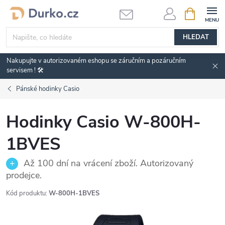
Přejít
NÁKUPNÍ
KOŠÍK
na
obsah
HLEDAT
Nakupujte v autorizovaném eshopu se záručním a pozáručním
servisem ! 🛠️
Pánské hodinky Casio
Hodinky Casio W-800H-
1BVES
Až 100 dní na vrácení zboží. Autorizovaný
prodejce.
Kód produktu:
W-800H-1BVES