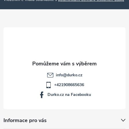
p
a
t
í
info
@
durko.cz
+421908665636
Durko.cz na Facebooku
Informace pro vás