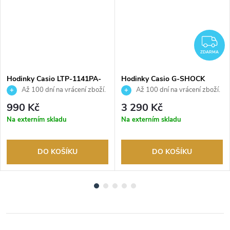
Z
ZDARMA
Hodinky Casio LTP-1141PA-
Hodinky Casio G-SHOCK
7BEG
GMA-P2126W-8AER
Až 100 dní na vrácení zboží.
Až 100 dní na vrácení zboží.
Autorizovaný prodejce.
Autorizovaný prodejce.
990 Kč
3 290 Kč
Na externím skladu
Na externím skladu
DO KOŠÍKU
DO KOŠÍKU