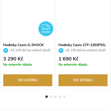
ZDARMA
ZDARMA
Hodinky Casio G-SHOCK
Hodinky Casio LTP-1302PSG-
GMA-P2126W-8AER
7AVEG
Až 100 dní na vrácení zboží.
Až 100 dní na vrácení zboží.
Autorizovaný prodejce.
Autorizovaný prodejce.
3 290 Kč
1 690 Kč
Na externím skladu
Na externím skladu
DO KOŠÍKU
DO KOŠÍKU