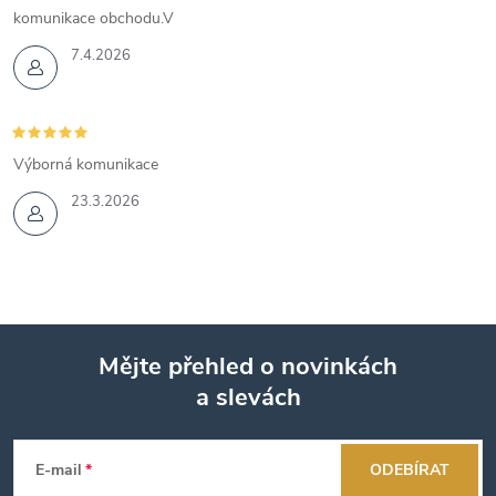
komunikace obchodu.V
7.4.2026
Výborná komunikace
23.3.2026
Mějte přehled o novinkách
a slevách
Z
á
E-mail
ODEBÍRAT