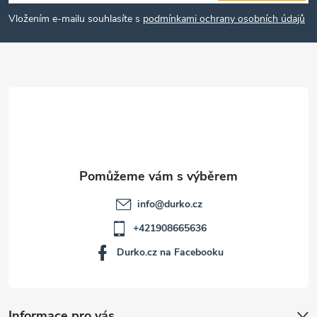
p
Vložením e-mailu souhlasíte s
podmínkami ochrany osobních údajů
a
t
í
info
@
durko.cz
+421908665636
Durko.cz na Facebooku
Informace pro vás