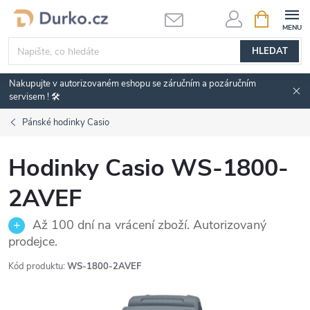
Přejít
NÁKUPNÍ
KOŠÍK
na
obsah
HLEDAT
Nakupujte v autorizovaném eshopu se záručním a pozáručním
servisem ! 🛠️
Pánské hodinky Casio
Hodinky Casio WS-1800-
2AVEF
Až 100 dní na vrácení zboží. Autorizovaný
prodejce.
Kód produktu:
WS-1800-2AVEF