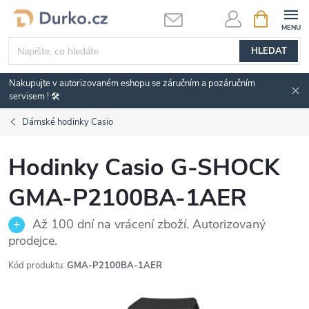
Přejít
NÁKUPNÍ
KOŠÍK
na
obsah
HLEDAT
Nakupujte v autorizovaném eshopu se záručním a pozáručním
servisem ! 🛠️
Dámské hodinky Casio
Hodinky Casio G-SHOCK
GMA-P2100BA-1AER
Až 100 dní na vrácení zboží. Autorizovaný
prodejce.
Kód produktu:
GMA-P2100BA-1AER