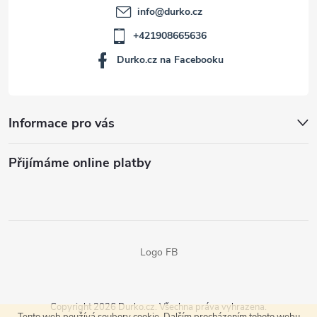
info
@
durko.cz
+421908665636
Durko.cz na Facebooku
Informace pro vás
Přijímáme online platby
Logo FB
Copyright 2026
Durko.cz
. Všechna práva vyhrazena.
Tento web používá soubory cookie. Dalším procházením tohoto webu