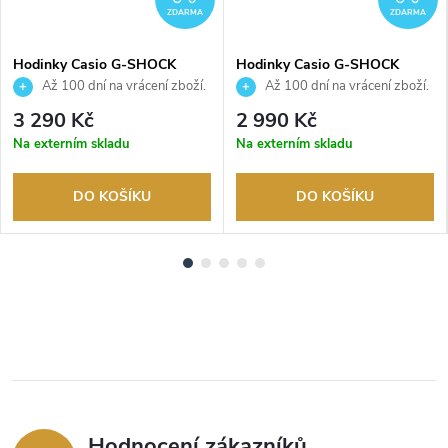
ZDARMA
ZDARMA
Hodinky Casio G-SHOCK
Hodinky Casio G-SHOCK
GMA-P2110-7AER
GMA-P2100PC-1AER
Až 100 dní na vrácení zboží.
Až 100 dní na vrácení zboží.
Autorizovaný prodejce.
Autorizovaný prodejce.
3 290 Kč
2 990 Kč
Na externím skladu
Na externím skladu
DO KOŠÍKU
DO KOŠÍKU
Hodnocení zákazníků