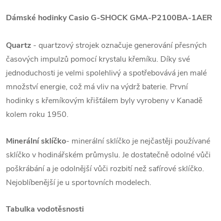
Dámské hodinky Casio G-SHOCK GMA-P2100BA-1AER
Quartz
- quartzový strojek označuje generování přesných
časových impulzů pomocí krystalu křemíku. Díky své
jednoduchosti je velmi spolehlivý a spotřebovává jen malé
množství energie, což má vliv na výdrž baterie. První
hodinky s křemíkovým křišťálem byly vyrobeny v Kanadě
kolem roku 1950.
Minerální sklíčko
- minerální sklíčko je nejčastěji používané
sklíčko v hodinářském průmyslu. Je dostatečně odolné vůči
poškrábání a je odolnější vůči rozbití než safírové sklíčko.
Nejoblíbenější je u sportovních modelech.
Tabulka vodotěsnosti