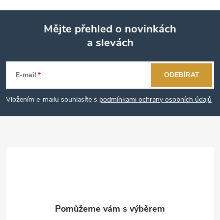
Mějte přehled o novinkách
a slevách
Z
á
E-mail
ODEBÍRAT
p
Vložením e-mailu souhlasíte s
podmínkami ochrany osobních údajů
a
t
í