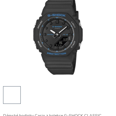
Dámské hodinky Casio z kolekce G-SHOCK CLASSIC