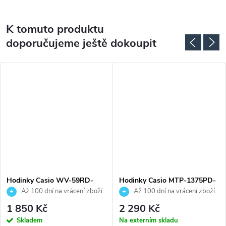
K tomuto produktu
doporučujeme ještě dokoupit
Hodinky Casio WV-59RD-
Hodinky Casio MTP-1375PD-
1AEF
2A2VEF
Až 100 dní na vrácení zboží.
Až 100 dní na vrácení zboží.
Autorizovaný prodejce.
Autorizovaný prodejce.
1 850 Kč
2 290 Kč
Skladem
Na externím skladu