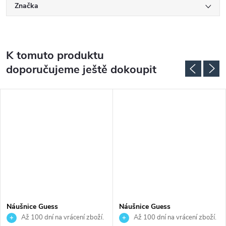
Značka
K tomuto produktu
doporučujeme ještě dokoupit
Náušnice Guess
Náušnice Guess
JUBE02158JWYGT
JUBE06284JWRHT
Až 100 dní na vrácení zboží.
Až 100 dní na vrácení zboží.