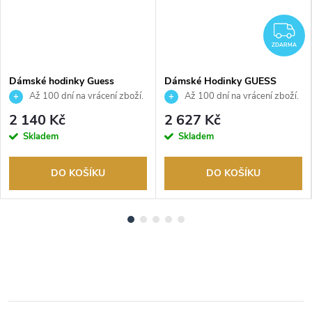
DARMA
Z
ZDARMA
Dámské hodinky Guess
Dámské Hodinky GUESS
GW0404L1
GW1028L4
Až 100 dní na vrácení zboží.
Až 100 dní na vrácení zboží.
Autorizovaný prodejce.
Autorizovaný prodejce.
2 140 Kč
2 627 Kč
Skladem
Skladem
DO KOŠÍKU
DO KOŠÍKU