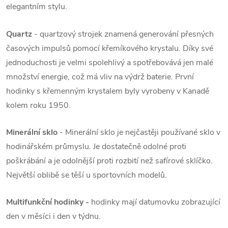
elegantním stylu.
Quartz
- quartzový strojek znamená generování přesných
časových impulsů pomocí křemíkového krystalu. Díky své
jednoduchosti je velmi spolehlivý a spotřebovává jen malé
množství energie, což má vliv na výdrž baterie. První
hodinky s křemenným krystalem byly vyrobeny v Kanadě
kolem roku 1950.
Minerální sklo
- Minerální sklo je nejčastěji používané sklo v
hodinářském průmyslu. Je dostatečně odolné proti
poškrábání a je odolnější proti rozbití než safírové sklíčko.
Největší oblibě se těší u sportovních modelů.
Multifunkční hodinky -
hodinky mají datumovku zobrazující
den v měsíci i den v týdnu.