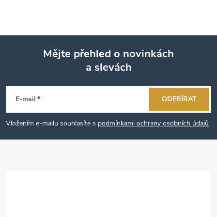
Mějte přehled o novinkách
a slevách
Z
á
E-mail
ODEBÍRAT
p
Vložením e-mailu souhlasíte s
podmínkami ochrany osobních údajů
a
t
í