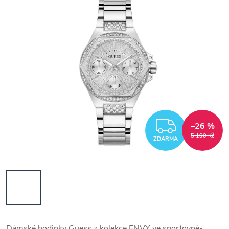
ZDARM
–26 %
5 190 Kč
ZDARMA
Dámské hodinky Guess z kolekce ENVY ve sportovně-