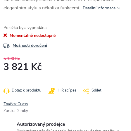
elegantním stylu s několika funkcemi.
Detailní informace
Položka byla vyprodána…
Momentálně nedostupné
Možnosti doručení
5 190 Kč
3 821 Kč
Měrná
cena:
Dotaz k produktu
Hlídací pes
Sdílet
Značka:
Guess
Záruka
:
2 roky
Autorizovaný prodejce