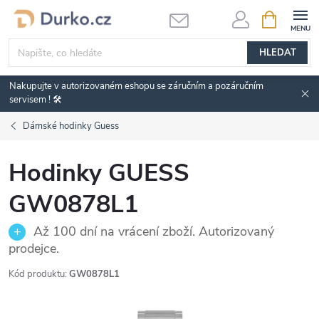
Přejít
NÁKUPNÍ
KOŠÍK
na
obsah
HLEDAT
Nakupujte v autorizovaném eshopu se záručním a pozáručním
servisem ! 🛠️
Dámské hodinky Guess
Hodinky GUESS
GW0878L1
Až 100 dní na vrácení zboží. Autorizovaný
prodejce.
Kód produktu:
GW0878L1