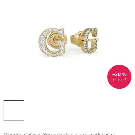
–28 %
1 040 Kč
Dámské náušnice Guess ve zlaté barvě s ozdobnými