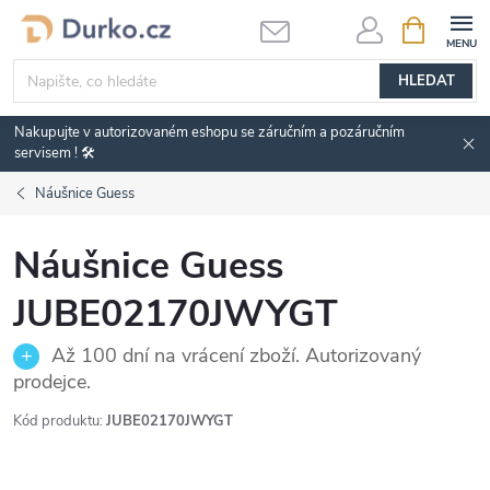
Přejít
NÁKUPNÍ
KOŠÍK
na
obsah
HLEDAT
Nakupujte v autorizovaném eshopu se záručním a pozáručním
servisem ! 🛠️
Náušnice Guess
Náušnice Guess
JUBE02170JWYGT
Až 100 dní na vrácení zboží. Autorizovaný
prodejce.
Kód produktu:
JUBE02170JWYGT