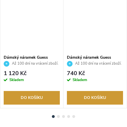
Dámský náramek Guess
Dámský náramek Guess
JUBB05027JWYGS
JUBB06017JWRHS
Až 100 dní na vrácení zboží.
Až 100 dní na vrácení zboží.
Autorizovaný prodejce.
Autorizovaný prodejce.
1 120 Kč
740 Kč
Skladem
Skladem
DO KOŠÍKU
DO KOŠÍKU