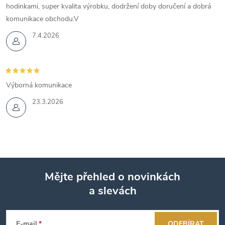
hodinkami, super kvalita výrobku, dodržení doby doručení a dobrá
komunikace obchodu.V
7.4.2026
Výborná komunikace
23.3.2026
Mějte přehled o novinkách
a slevách
Z
á
E-mail
ODEBÍRAT