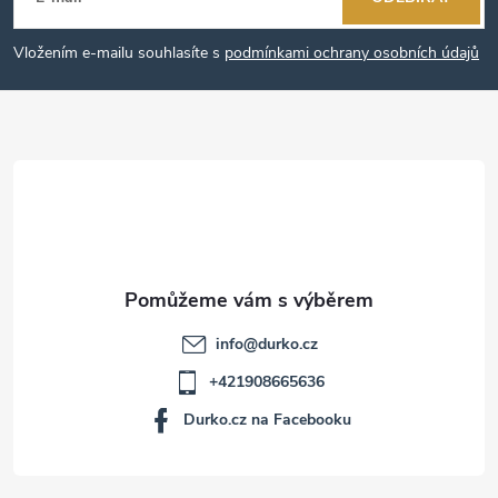
p
Vložením e-mailu souhlasíte s
podmínkami ochrany osobních údajů
a
t
í
info
@
durko.cz
+421908665636
Durko.cz na Facebooku