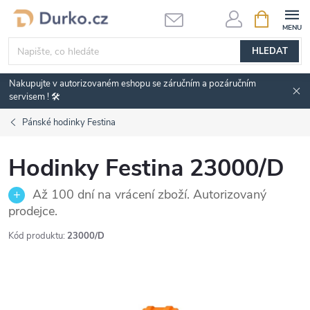
Přejít
NÁKUPNÍ
KOŠÍK
na
obsah
HLEDAT
Nakupujte v autorizovaném eshopu se záručním a pozáručním
servisem ! 🛠️
Pánské hodinky Festina
Hodinky Festina 23000/D
Až 100 dní na vrácení zboží. Autorizovaný
prodejce.
Kód produktu:
23000/D