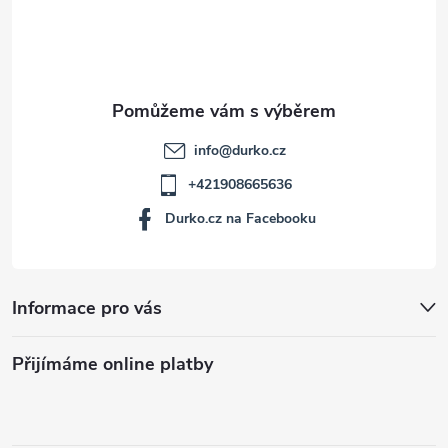
í
info
@
durko.cz
+421908665636
Durko.cz na Facebooku
Informace pro vás
Přijímáme online platby