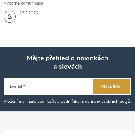
Výborná komunikace
23.3.2026
Mějte přehled o novinkách
a slevách
Z
á
E-mail
ODEBÍRAT
p
Vložením e-mailu souhlasíte s
podmínkami ochrany osobních údajů
a
t