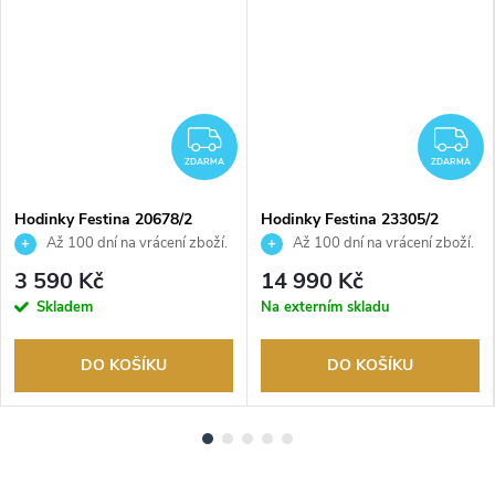
DARMA
ZDARMA
Z
ZDARMA
ZDARMA
Hodinky Festina 20678/2
Hodinky Festina 23305/2
Až 100 dní na vrácení zboží.
Až 100 dní na vrácení zboží.
Autorizovaný prodejce.
Autorizovaný prodejce.
3 590 Kč
14 990 Kč
Skladem
Na externím skladu
DO KOŠÍKU
DO KOŠÍKU