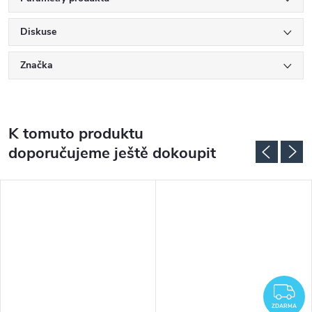
Diskuse
Značka
K tomuto produktu
doporučujeme ještě dokoupit
DARMA
Z
ZDARMA