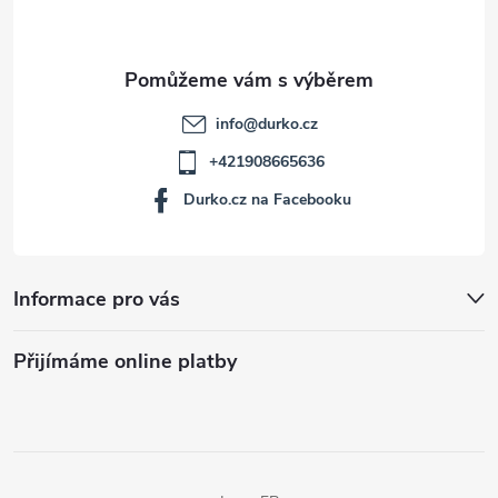
í
info
@
durko.cz
+421908665636
Durko.cz na Facebooku
Informace pro vás
Přijímáme online platby