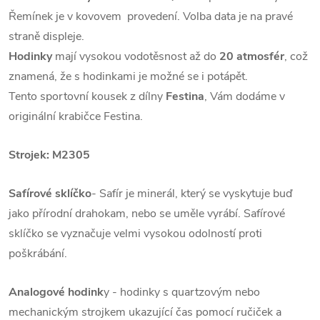
Řemínek je v kovovem provedení. Volba data je na pravé
straně displeje.
Hodinky
mají vysokou vodotěsnost až do
20 atmosfér
, což
znamená, že s hodinkami je možné se i potápět.
Tento sportovní kousek z dílny
Festina
, Vám dodáme v
originální krabičce Festina.
Strojek: M2305
Safírové sklíčko
- Safír je minerál, který se vyskytuje buď
jako přírodní drahokam, nebo se uměle vyrábí. Safírové
sklíčko se vyznačuje velmi vysokou odolností proti
poškrábání.
Analogové hodink
y - hodinky s quartzovým nebo
mechanickým strojkem ukazující čas pomocí ručiček a