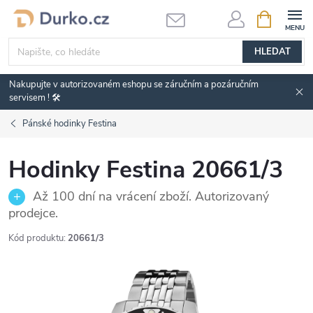
Přejít
NÁKUPNÍ
KOŠÍK
na
obsah
HLEDAT
Nakupujte v autorizovaném eshopu se záručním a pozáručním
servisem ! 🛠️
Pánské hodinky Festina
Hodinky Festina 20661/3
Až 100 dní na vrácení zboží. Autorizovaný
prodejce.
Kód produktu:
20661/3