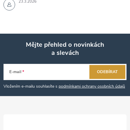
23.3.2026
Mějte přehled o novinkách
a slevách
Z
á
E-mail
ODEBÍRAT
p
Vložením e-mailu souhlasíte s
podmínkami ochrany osobních údajů
a
t