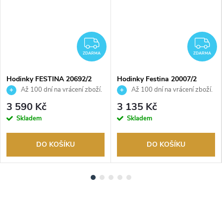
DARMA
ZDARMA
Z
ZDARMA
ZDARMA
Hodinky FESTINA 20692/2
Hodinky Festina 20007/2
Až 100 dní na vrácení zboží.
Až 100 dní na vrácení zboží.
Autorizovaný prodejce.
Autorizovaný prodejce.
3 590 Kč
3 135 Kč
Skladem
Skladem
DO KOŠÍKU
DO KOŠÍKU