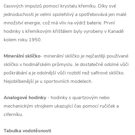
časových impulzů pomocí krystalu křemíku. Díky své
jednoduchosti je velmi spolehlivý a spotřebovává jen malé
množství energie, což má vliv na výdrž baterie. První
hodinky s křemíkovým křišťálem byly vyrobeny v Kanadě
kolem roku 1950.
Minerální sklíčko
- minerální sklíčko je nejčastěji používané
sklíčko v hodinářském průmyslu. Je dostatečně odolné vůči
poškrábání a je odolnější vůči rozbití než safírové sklíčko.
Nejoblíbenější je u sportovních modelech.
Analogové hodinky
- hodinky s quartzovým nebo
mechanickým strojkem ukazující čas pomocí ručiček a
ciferníku.
Tabulka vodotěsnosti