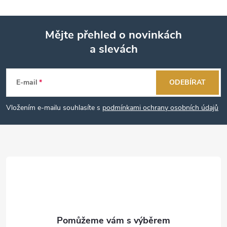
Mějte přehled o novinkách
a slevách
Z
á
E-mail
ODEBÍRAT
p
Vložením e-mailu souhlasíte s
podmínkami ochrany osobních údajů
a
t
í