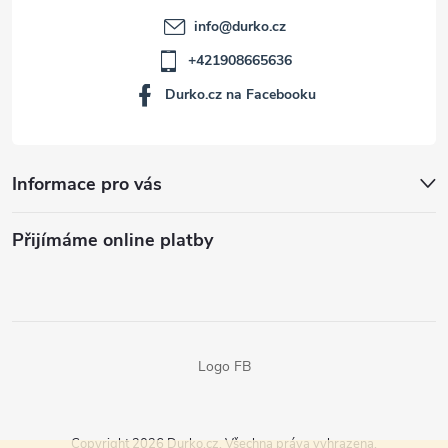
info
@
durko.cz
+421908665636
Durko.cz na Facebooku
Informace pro vás
Přijímáme online platby
Logo FB
Copyright 2026
Durko.cz
. Všechna práva vyhrazena.