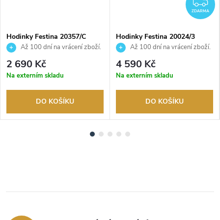
DARMA
Z
ZDARMA
Hodinky Festina 20357/C
Hodinky Festina 20024/3
Až 100 dní na vrácení zboží.
Až 100 dní na vrácení zboží.
Autorizovaný prodejce.
Autorizovaný prodejce.
2 690 Kč
4 590 Kč
Na externím skladu
Na externím skladu
DO KOŠÍKU
DO KOŠÍKU