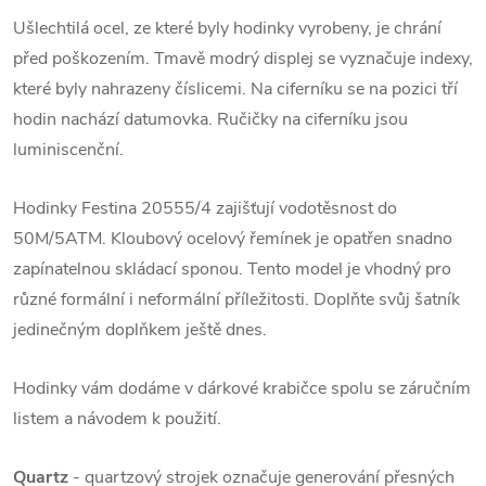
Ušlechtilá ocel, ze které byly hodinky vyrobeny, je chrání
před poškozením. Tmavě modrý displej se vyznačuje indexy,
které byly nahrazeny číslicemi. Na ciferníku se na pozici tří
hodin nachází datumovka. Ručičky na ciferníku jsou
luminiscenční.
Hodinky Festina 20555/4 zajišťují vodotěsnost do
50M/5ATM. Kloubový ocelový řemínek je opatřen snadno
zapínatelnou skládací sponou. Tento model je vhodný pro
různé formální i neformální příležitosti. Doplňte svůj šatník
jedinečným doplňkem ještě dnes.
Hodinky vám dodáme v dárkové krabičce spolu se záručním
listem a návodem k použití.
Quartz
- quartzový strojek označuje generování přesných