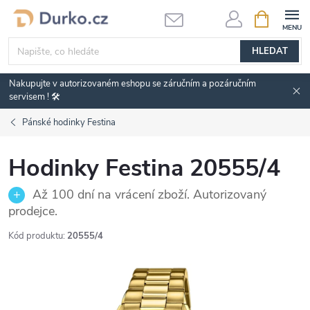
Přejít
NÁKUPNÍ
KOŠÍK
na
obsah
HLEDAT
Nakupujte v autorizovaném eshopu se záručním a pozáručním
servisem ! 🛠️
Pánské hodinky Festina
Hodinky Festina 20555/4
Až 100 dní na vrácení zboží. Autorizovaný
prodejce.
Kód produktu:
20555/4