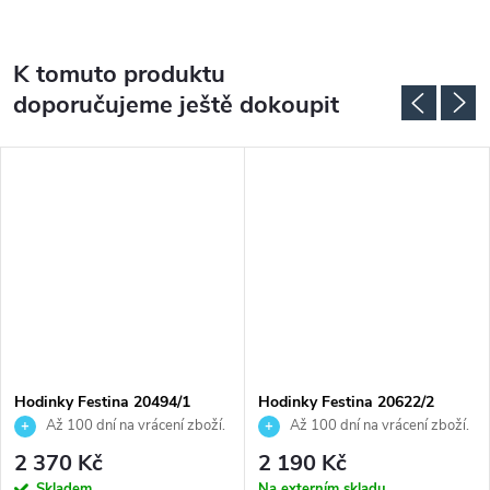
K tomuto produktu
doporučujeme ještě dokoupit
DARMA
Hodinky Festina 20494/1
Hodinky Festina 20622/2
Až 100 dní na vrácení zboží.
Až 100 dní na vrácení zboží.
Autorizovaný prodejce.
Autorizovaný prodejce.
2 370 Kč
2 190 Kč
Skladem
Na externím skladu