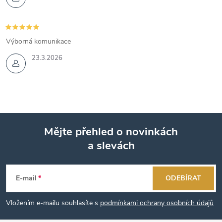
Výborná komunikace
23.3.2026
Mějte přehled o novinkách
a slevách
Z
á
E-mail
ODEBÍRAT
p
Vložením e-mailu souhlasíte s
podmínkami ochrany osobních údajů