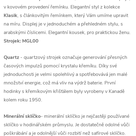
v kovovém provedení řemínku. Elegantní styl z kolekce
Klasik
, s článkovitým řemínkem, který Vám umíme upravit
na míru. Displej je v jednoduchém a přehledném stylu, s
arabskými číslicemi. Elegantní kousek, pro praktickou ženu.
Strojek: MGL00
Quartz
- quartzový strojek označuje generování přesných
časových impulzů pomocí krystalu křemíku. Díky své
jednoduchosti je velmi spolehlivý a spotřebovává jen malé
množství energie, což má vliv na výdrž baterie. První
hodinky s křemíkovým křišťálem byly vyrobeny v Kanadě
kolem roku 1950.
Minerální sklíčko
- minerální sklíčko je nejčastěji používané
sklíčko v hodinářském průmyslu. Je dostatečně odolné vůči
poškrábání a je odolnější vůči rozbití než safírové sklíčko.