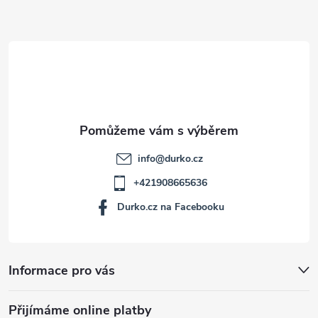
a
t
í
info
@
durko.cz
+421908665636
Durko.cz na Facebooku
Informace pro vás
Přijímáme online platby