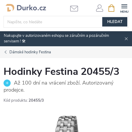
Přejít
NÁKUPNÍ
KOŠÍK
na
obsah
HLEDAT
Nakupujte v autorizovaném eshopu se záručním a pozáručním
servisem ! 🛠️
Dámské hodinky Festina
Hodinky Festina 20455/3
Až 100 dní na vrácení zboží. Autorizovaný
prodejce.
Kód produktu:
20455/3