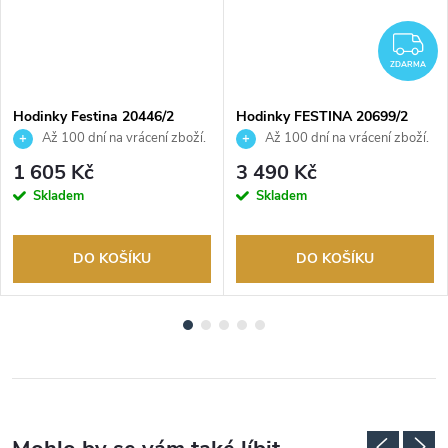
DARMA
Z
ZDARMA
Hodinky Festina 20446/2
Hodinky FESTINA 20699/2
Až 100 dní na vrácení zboží.
Až 100 dní na vrácení zboží.
Autorizovaný prodejce.
Autorizovaný prodejce.
1 605 Kč
3 490 Kč
Skladem
Skladem
DO KOŠÍKU
DO KOŠÍKU