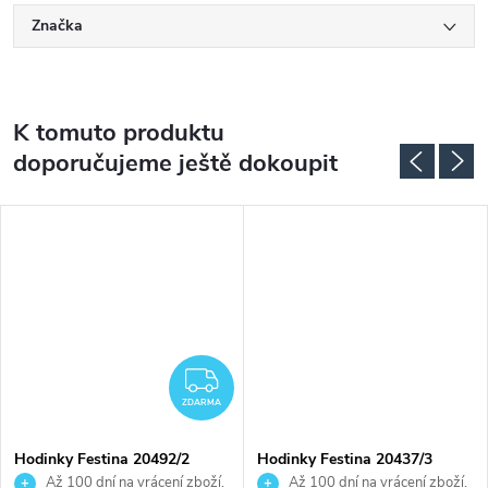
Značka
K tomuto produktu
doporučujeme ještě dokoupit
DARMA
ZDARMA
ZDARMA
Hodinky Festina 20492/2
Hodinky Festina 20437/3
Až 100 dní na vrácení zboží.
Až 100 dní na vrácení zboží.