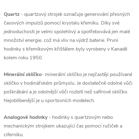
Quartz
- quartzový strojek označuje generování přesných
časových impulzů pomocí krystalu křemíku. Díky své
jednoduchosti je velmi spolehlivý a spotřebovává jen malé
množství energie, což má vliv na výdrž baterie. První
hodinky s křemíkovým křišťálem byly vyrobeny v Kanadě
kolem roku 1950.
Minerální sklíčko
- minerální sklíčko je nejčastěji používané
sklíčko v hodinářském průmyslu. Je dostatečně odolné vůči
poškrábání a je odolnější vůči rozbití než safírové sklíčko.
Nejoblíbenější je u sportovních modelech.
Analogové hodinky
- hodinky s quartzovým nebo
mechanickým strojkem ukazující čas pomocí ručiček a
ciferníku.