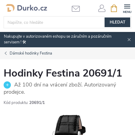
Přejít
NÁKUPNÍ
KOŠÍK
na
obsah
HLEDAT
Nakupujte v autorizovaném eshopu se záručním a pozáručním
servisem ! 🛠️
Dámské hodinky Festina
Hodinky Festina 20691/1
Až 100 dní na vrácení zboží. Autorizovaný
prodejce.
Kód produktu:
20691/1