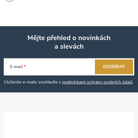
Mějte přehled o novinkách
a slevách
Z
á
E-mail
ODEBÍRAT
p
Vložením e-mailu souhlasíte s
podmínkami ochrany osobních údajů
a
t
í