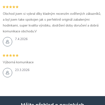
Obchod jsem si vybral díky kladným recenzím ověřených zákazníků,
a byl jsem take spokojen jak s perfektně originál zabalenými
hodinkami, super kvalita výrobku, dodržení doby doručení a dobrá
komunikace obchodu.V
7.4.2026
Výborná komunikace
23.3.2026
Mějte přehled o novinkách