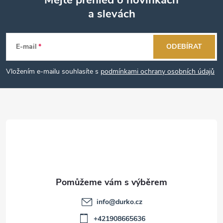
a slevách
Z
á
E-mail
ODEBÍRAT
p
Vložením e-mailu souhlasíte s
podmínkami ochrany osobních údajů
a
t
í
info
@
durko.cz
+421908665636