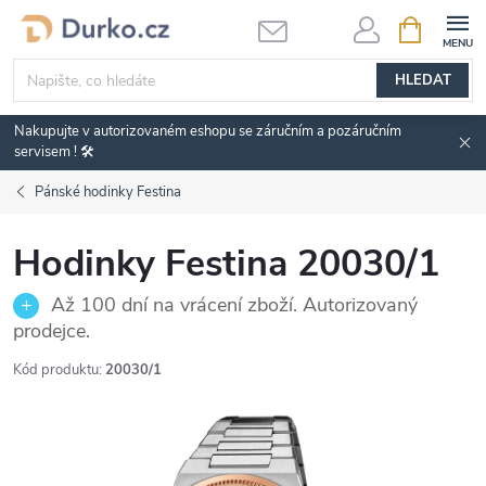
Přejít
NÁKUPNÍ
KOŠÍK
na
obsah
HLEDAT
Nakupujte v autorizovaném eshopu se záručním a pozáručním
servisem ! 🛠️
Pánské hodinky Festina
Hodinky Festina 20030/1
Až 100 dní na vrácení zboží. Autorizovaný
prodejce.
Kód produktu:
20030/1