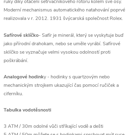
ruky díky otáčení setrvačníkového rotoru kolem své osy.
Moderní mechanismus automatického natahování poprvé
realizovala v r. 2012. 1931 švýcarská společnost Rolex.
Safírové sklíčko
- Safír je minerál, který se vyskytuje buď
jako přírodní drahokam, nebo se uměle vyrábí. Safírové
sklíčko se vyznačuje velmi vysokou odolností proti
poškrábání.
Analogové hodink
y - hodinky s quartzovým nebo
mechanickým strojkem ukazující čas pomocí ručiček a
ciferníku.
Tabulka vodotěsnosti
3 ATM / 30m odolné vůči stříkající vodě a dešti
5 ATM / 50m můžete se s hodinkami sprchovat mýt ruce