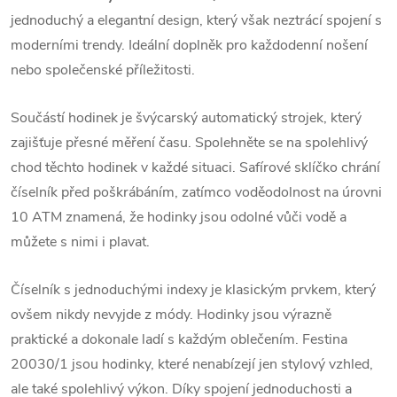
jednoduchý a elegantní design, který však neztrácí spojení s
moderními trendy. Ideální doplněk pro každodenní nošení
nebo společenské příležitosti.
Součástí hodinek je švýcarský automatický strojek, který
zajišťuje přesné měření času. Spolehněte se na spolehlivý
chod těchto hodinek v každé situaci. Safírové sklíčko chrání
číselník před poškrábáním, zatímco voděodolnost na úrovni
10 ATM znamená, že hodinky jsou odolné vůči vodě a
můžete s nimi i plavat.
Číselník s jednoduchými indexy je klasickým prvkem, který
ovšem nikdy nevyjde z módy. Hodinky jsou výrazně
praktické a dokonale ladí s každým oblečením. Festina
20030/1 jsou hodinky, které nenabízejí jen stylový vzhled,
ale také spolehlivý výkon. Díky spojení jednoduchosti a