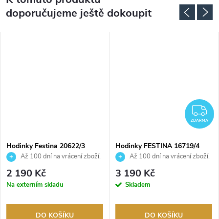
doporučujeme ještě dokoupit
DARMA
Z
ZDARMA
Hodinky Festina 20622/3
Hodinky FESTINA 16719/4
Až 100 dní na vrácení zboží.
Až 100 dní na vrácení zboží.
Autorizovaný prodejce.
Autorizovaný prodejce.
2 190 Kč
3 190 Kč
Na externím skladu
Skladem
DO KOŠÍKU
DO KOŠÍKU