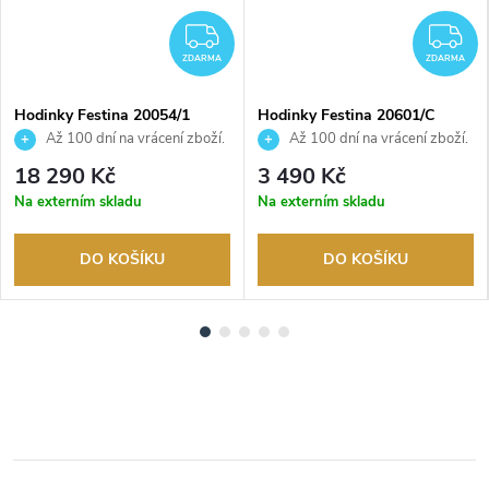
DARMA
ZDARMA
Z
ZDARMA
ZDARMA
Hodinky Festina 20054/1
Hodinky Festina 20601/C
Až 100 dní na vrácení zboží.
Až 100 dní na vrácení zboží.
Autorizovaný prodejce.
Autorizovaný prodejce.
18 290 Kč
3 490 Kč
Na externím skladu
Na externím skladu
DO KOŠÍKU
DO KOŠÍKU