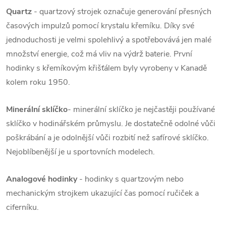
Quartz
- quartzový strojek označuje generování přesných
časových impulzů pomocí krystalu křemíku. Díky své
jednoduchosti je velmi spolehlivý a spotřebovává jen malé
množství energie, což má vliv na výdrž baterie. První
hodinky s křemíkovým křišťálem byly vyrobeny v Kanadě
kolem roku 1950.
Minerální sklíčko
- minerální sklíčko je nejčastěji používané
sklíčko v hodinářském průmyslu. Je dostatečně odolné vůči
poškrábání a je odolnější vůči rozbití než safírové sklíčko.
Nejoblíbenější je u sportovních modelech.
Analogové hodinky
- hodinky s quartzovým nebo
mechanickým strojkem ukazující čas pomocí ručiček a
ciferníku.