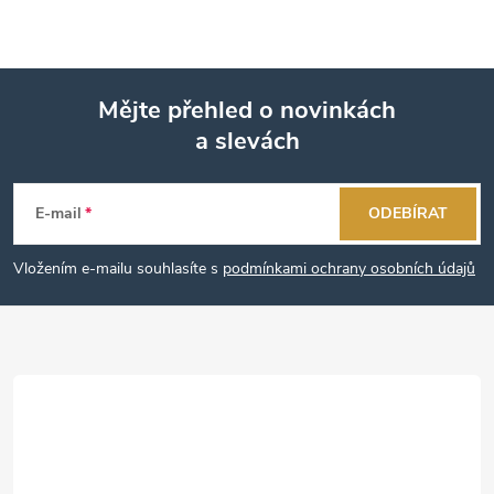
Mějte přehled o novinkách
a slevách
Z
á
E-mail
ODEBÍRAT
p
Vložením e-mailu souhlasíte s
podmínkami ochrany osobních údajů
a
t
í