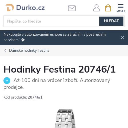
Přejít
NÁKUPNÍ
KOŠÍK
na
obsah
HLEDAT
Nakupujte v autorizovaném eshopu se záručním a pozáručním
servisem ! 🛠️
Dámské hodinky Festina
Hodinky Festina 20746/1
Až 100 dní na vrácení zboží. Autorizovaný
prodejce.
Kód produktu:
20746/1