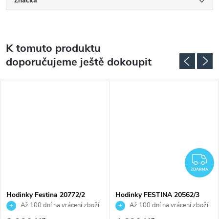
Značka
K tomuto produktu
doporučujeme ještě dokoupit
DARMA
Z
ZDARMA
Hodinky Festina 20772/2
Hodinky FESTINA 20562/3
Až 100 dní na vrácení zboží.
Až 100 dní na vrácení zboží.
Autorizovaný prodejce.
Autorizovaný prodejce.