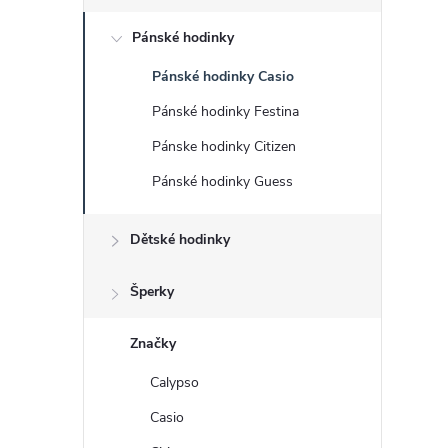
s
Pánské hodinky
t
Pánské hodinky Casio
r
Pánské hodinky Festina
a
Pánske hodinky Citizen
Pánské hodinky Guess
n
Dětské hodinky
n
í
Šperky
p
Značky
Calypso
a
Casio