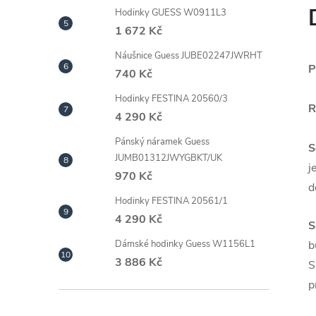
Hodinky GUESS W0911L3
1 672 Kč
Náušnice Guess JUBE02247JWRHT
P
740 Kč
Hodinky FESTINA 20560/3
R
4 290 Kč
Pánský náramek Guess
S
JUMB01312JWYGBKT/UK
j
970 Kč
d
Hodinky FESTINA 20561/1
4 290 Kč
S
b
Dámské hodinky Guess W1156L1
3 886 Kč
S
p