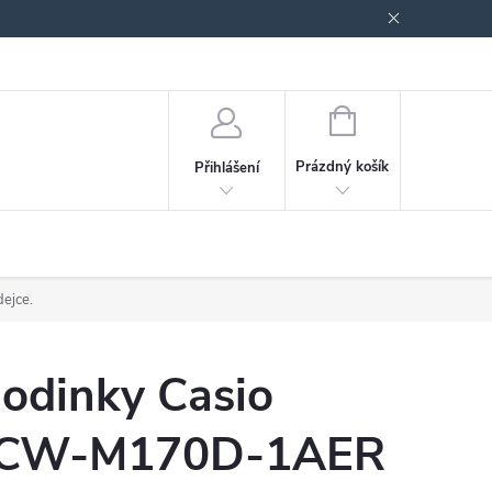
odmínky ochrany osobních údajů
Blog
NÁKUPNÍ
KOŠÍK
Prázdný košík
Přihlášení
dejce.
odinky Casio
CW-M170D-1AER