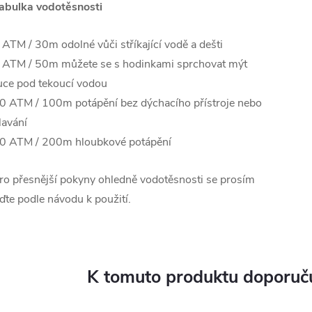
abulka vodotěsnosti
 ATM / 30m odolné vůči stříkající vodě a dešti
 ATM / 50m můžete se s hodinkami sprchovat mýt
uce pod tekoucí vodou
0 ATM / 100m potápění bez dýchacího přístroje nebo
lavání
0 ATM / 200m hloubkové potápění
ro přesnější pokyny ohledně vodotěsnosti se prosím
iďte podle návodu k použití.
K tomuto produktu doporuču