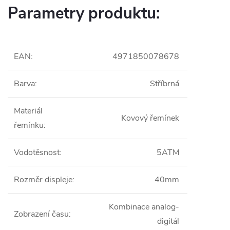
Parametry produktu:
EAN
:
4971850078678
Barva
:
Stříbrná
Materiál
Kovový řemínek
řemínku
:
Vodotěsnost
:
5ATM
Rozměr displeje
:
40mm
Kombinace analog-
Zobrazení času
:
digitál