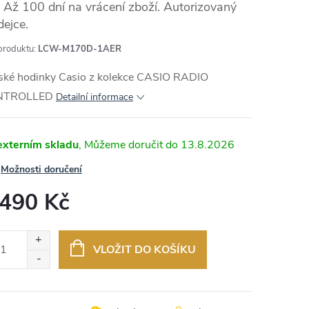
Až 100 dní na vrácení zboží. Autorizovaný
dejce.
produktu:
LCW-M170D-1AER
MA
ské hodinky Casio z kolekce CASIO RADIO
NTROLLED
Detailní informace
externím skladu
13.8.2026
Možnosti doručení
 490 Kč
ná
:
VLOŽIT DO KOŠÍKU