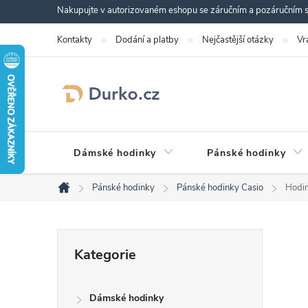
Přejít
Nakupujte v autorizovaném eshopu se záručním a pozáručním se
na
Kontakty
Dodání a platby
Nejčastější otázky
Vr
obsah
Dámské hodinky
Pánské hodinky
Pánské hodinky
Pánské hodinky Casio
Hodi
Domů
P
Přeskočit
Kategorie
kategorie
o
Dámské hodinky