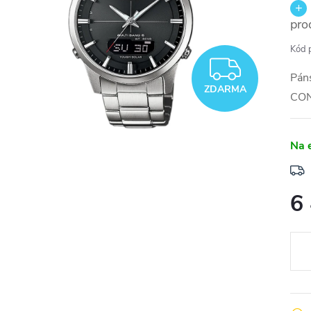
pro
Kód 
ZDAR
Pán
ZDARMA
CO
Na 
6
Měr
cena