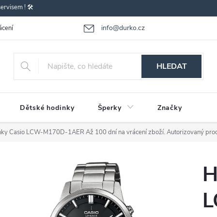
rvisem ! 🛠️
info@durko.cz
ácení - výměna zboží
Reklamace zboží
Obchodní podmínky
P
HLEDAT
Dětské hodinky
Šperky
Značky
nky Casio LCW-M170D-1AER
Až 100 dní na vrácení zboží. Autorizovaný pro
H
L