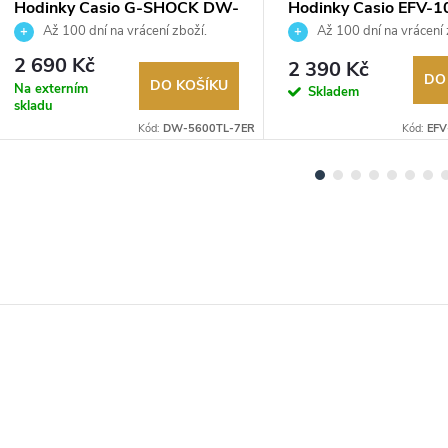
Hodinky Casio G-SHOCK DW-
Hodinky Casio EFV-
5600TL-7ER
2BVUEF
Až 100 dní na vrácení zboží.
Až 100 dní na vrácení 
Autorizovaný prodejce.
Autorizovaný prodejce.
2 690 Kč
2 390 Kč
DO
DO KOŠÍKU
Na externím
Skladem
skladu
Kód:
DW-5600TL-7ER
Kód:
EFV