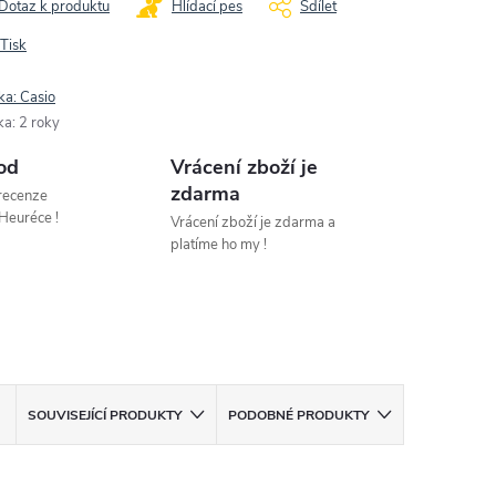
Dotaz k produktu
Hlídací pes
Sdílet
Tisk
ka:
Casio
ka
:
2 roky
od
Vrácení zboží je
zdarma
 recenze
Heuréce !
Vrácení zboží je zdarma a
platíme ho my !
SOUVISEJÍCÍ PRODUKTY
PODOBNÉ PRODUKTY