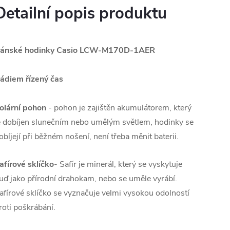
Detailní popis produktu
ánské hodinky Casio LCW-M170D-1AER
ádiem řízený čas
olární pohon
- pohon je zajištěn akumulátorem, který
e dobíjen slunečním nebo umělým světlem, hodinky se
obíjejí při běžném nošení, není třeba měnit baterii.
afírové sklíčko
- Safír je minerál, který se vyskytuje
uď jako přírodní drahokam, nebo se uměle vyrábí.
afírové sklíčko se vyznačuje velmi vysokou odolností
roti poškrábání.