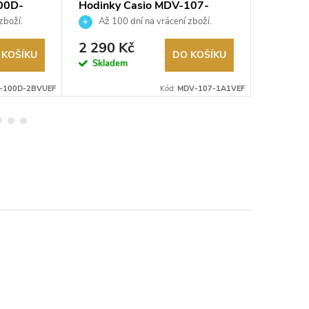
100D-
Hodinky Casio MDV-107-
Hodink
1A1VEF
2100-7
zboží.
Až 100 dní na vrácení zboží.
Až 10
Autorizovaný prodejce.
Autorizov
2 690
2 290 Kč
 KOŠÍKU
DO KOŠÍKU
Na exter
Skladem
skladu
-100D-2BVUEF
Kód:
MDV-107-1A1VEF