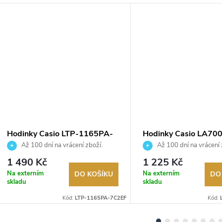
Hodinky Casio LTP-1165PA-
Hodinky Casio LA70
7C2EF
7AEF
Až 100 dní na vrácení zboží.
Až 100 dní na vrácení 
Autorizovaný prodejce.
Autorizovaný prodejce.
1 490 Kč
1 225 Kč
Na externím
Na externím
DO KOŠÍKU
DO
skladu
skladu
Kód:
LTP-1165PA-7C2EF
Kód: