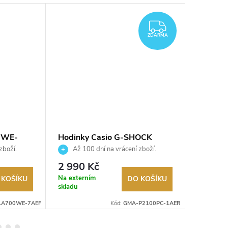
ZDARMA
ZDARMA
0WE-
Hodinky Casio G-SHOCK
Hodink
GMA-P2100PC-1AER
zboží.
Až 100 dní na vrácení zboží.
Až 10
Autorizovaný prodejce.
Autorizov
2 990 Kč
990 K
Na externím
Na exter
 KOŠÍKU
DO KOŠÍKU
skladu
skladu
LA700WE-7AEF
Kód:
GMA-P2100PC-1AER