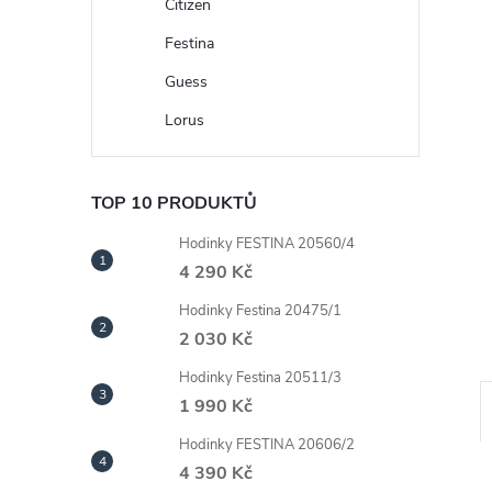
n
Citizen
Festina
e
Guess
l
Lorus
TOP 10 PRODUKTŮ
Hodinky FESTINA 20560/4
4 290 Kč
Hodinky Festina 20475/1
2 030 Kč
Hodinky Festina 20511/3
1 990 Kč
Hodinky FESTINA 20606/2
4 390 Kč