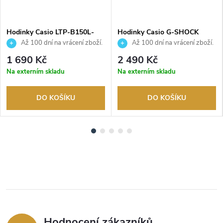
Hodinky Casio LTP-B150L-
Hodinky Casio G-SHOCK
7B2EF
GMA-P2100BA-1AER
Až 100 dní na vrácení zboží.
Až 100 dní na vrácení zboží.
Autorizovaný prodejce.
Autorizovaný prodejce.
1 690 Kč
2 490 Kč
Na externím skladu
Na externím skladu
DO KOŠÍKU
DO KOŠÍKU
Hodnocení zákazníků