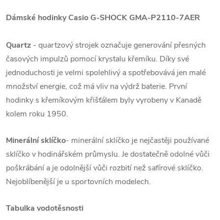
Dámské hodinky Casio G-SHOCK GMA-P2110-7AER
Quartz
- quartzový strojek označuje generování přesných
časových impulzů pomocí krystalu křemíku. Díky své
jednoduchosti je velmi spolehlivý a spotřebovává jen malé
množství energie, což má vliv na výdrž baterie. První
hodinky s křemíkovým křišťálem byly vyrobeny v Kanadě
kolem roku 1950.
Minerální sklíčko
- minerální sklíčko je nejčastěji používané
sklíčko v hodinářském průmyslu. Je dostatečně odolné vůči
poškrábání a je odolnější vůči rozbití než safírové sklíčko.
Nejoblíbenější je u sportovních modelech.
Tabulka vodotěsnosti