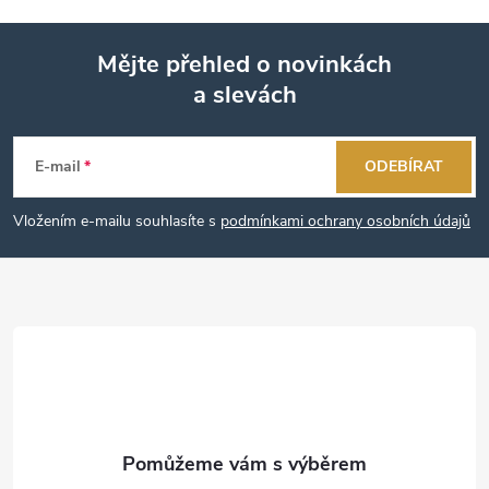
Mějte přehled o novinkách
a slevách
Z
á
E-mail
ODEBÍRAT
p
Vložením e-mailu souhlasíte s
podmínkami ochrany osobních údajů
a
t
í