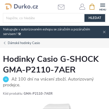
Přejít
NÁKUPNÍ
KOŠÍK
na
obsah
HLEDAT
Nakupujte v autorizovaném eshopu se záručním a pozáručním
servisem ! 🛠️
Dámské hodinky Casio
Hodinky Casio G-SHOCK
GMA-P2110-7AER
Až 100 dní na vrácení zboží. Autorizovaný
prodejce.
Kód produktu:
GMA-P2110-7AER