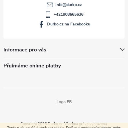
info
@
durko.cz
+421908665636
Durko.cz na Facebooku
Informace pro vás
Přijímáme online platby
Logo FB
Copyright 2026
Durko.cz
. Všechna práva vyhrazena.
Tento web používá soubory cookie. Dalším procházením tohoto webu