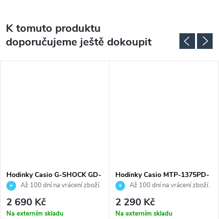
K tomuto produktu
doporučujeme ještě dokoupit
Hodinky Casio G-SHOCK GD-
Hodinky Casio MTP-1375PD-
010-1A1ER
2A2VEF
Až 100 dní na vrácení zboží.
Až 100 dní na vrácení zboží.
Autorizovaný prodejce.
Autorizovaný prodejce.
2 690 Kč
2 290 Kč
Na externím skladu
Na externím skladu