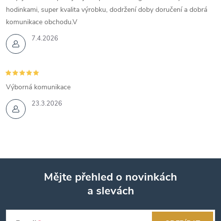
hodinkami, super kvalita výrobku, dodržení doby doručení a dobrá
komunikace obchodu.V
7.4.2026
Výborná komunikace
23.3.2026
Mějte přehled o novinkách
a slevách
Z