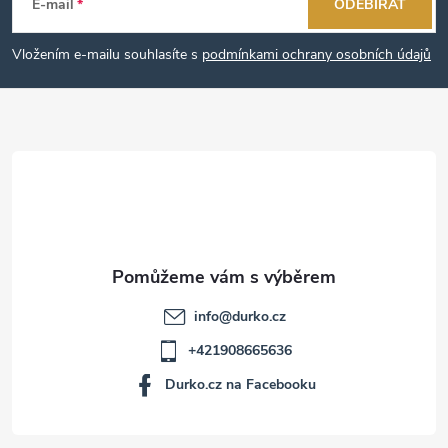
á
E-mail
ODEBÍRAT
p
Vložením e-mailu souhlasíte s
podmínkami ochrany osobních údajů
a
t
í
info
@
durko.cz
+421908665636
Durko.cz na Facebooku