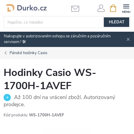
Přejít
NÁKUPNÍ
KOŠÍK
na
obsah
HLEDAT
Nakupujte v autorizovaném eshopu se záručním a pozáručním
servisem ! 🛠️
Pánské hodinky Casio
Hodinky Casio WS-
1700H-1AVEF
Až 100 dní na vrácení zboží. Autorizovaný
prodejce.
Kód produktu:
WS-1700H-1AVEF