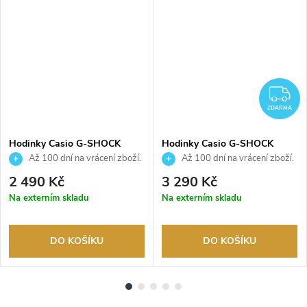
Z
ZDARMA
Hodinky Casio G-SHOCK
Hodinky Casio G-SHOCK
GMA-P2100BA-1AER
GMA-P2100SG-1AER
Až 100 dní na vrácení zboží.
Až 100 dní na vrácení zboží.
Autorizovaný prodejce.
Autorizovaný prodejce.
2 490 Kč
3 290 Kč
Na externím skladu
Na externím skladu
DO KOŠÍKU
DO KOŠÍKU