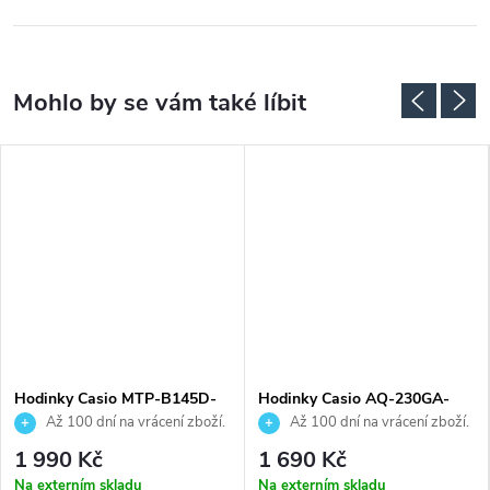
Hodinky Casio MTP-B145D-
Hodinky Casio AQ-230GA-
4A2VEF
9DMQYES
Až 100 dní na vrácení zboží.
Až 100 dní na vrácení zboží.
Autorizovaný prodejce.
Autorizovaný prodejce.
1 990 Kč
1 690 Kč
Na externím skladu
Na externím skladu