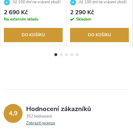
010-1A1ER
1BVEF
Až 100 dní na vrácení zboží.
Až 100 dní na vrácení zboží.
Autorizovaný prodejce.
Autorizovaný prodejce.
2 690 Kč
2 290 Kč
Na externím skladu
Skladem
DO KOŠÍKU
DO KOŠÍKU
Hodnocení zákazníků
4,9
357 hodnocení
Zobrazit recenze