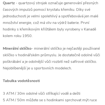
Quartz
- quartzový strojek označuje generování přesných
časových impulzů pomocí krystalu křemíku. Díky své
jednoduchosti je velmi spolehlivý a spotřebovává jen malé
množství energie, což má vliv na výdrž baterie. První
hodinky s křemíkovým křišťálem byly vyrobeny v Kanadě
kolem roku 1950.
Minerální sklíčko
- minerální sklíčko je nejčastěji používané
sklíčko v hodinářském průmyslu. Je dostatečně odolné vůči
poškrábání a je odolnější vůči rozbití než safírové sklíčko.
Nejoblíbenější je u sportovních modelech.
Tabulka vodotěsnosti
3 ATM / 30m odolné vůči stříkající vodě a dešti
5 ATM / 50m můžete se s hodinkami sprchovat mýt ruce