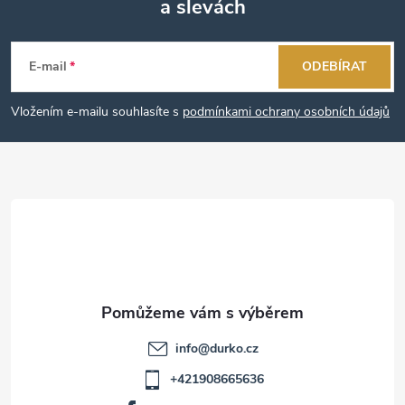
a slevách
Z
á
E-mail
ODEBÍRAT
p
Vložením e-mailu souhlasíte s
podmínkami ochrany osobních údajů
a
t
í
info
@
durko.cz
+421908665636