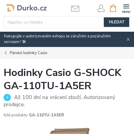
Přejít
NÁKUPNÍ
KOŠÍK
na
obsah
HLEDAT
Nakupujte v autorizovaném eshopu se záručním a pozáručním
servisem ! 🛠️
Pánské hodinky Casio
Hodinky Casio G-SHOCK
GA-110TU-1A5ER
Až 100 dní na vrácení zboží. Autorizovaný
prodejce.
Kód produktu:
GA-110TU-1A5ER