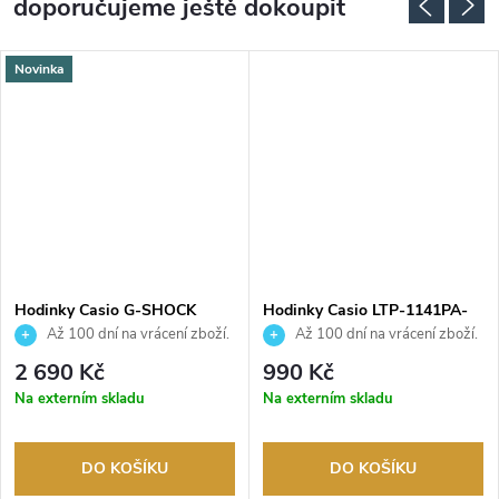
doporučujeme ještě dokoupit
Novinka
Hodinky Casio G-SHOCK
Hodinky Casio LTP-1141PA-
GMA-S2100BA-2A2ER
7BEG
Až 100 dní na vrácení zboží.
Až 100 dní na vrácení zboží.
Autorizovaný prodejce.
Autorizovaný prodejce.
2 690 Kč
990 Kč
Na externím skladu
Na externím skladu
DO KOŠÍKU
DO KOŠÍKU