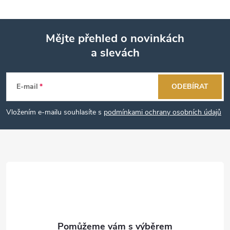
Mějte přehled o novinkách
a slevách
Z
á
E-mail
ODEBÍRAT
p
Vložením e-mailu souhlasíte s
podmínkami ochrany osobních údajů
a
t
í