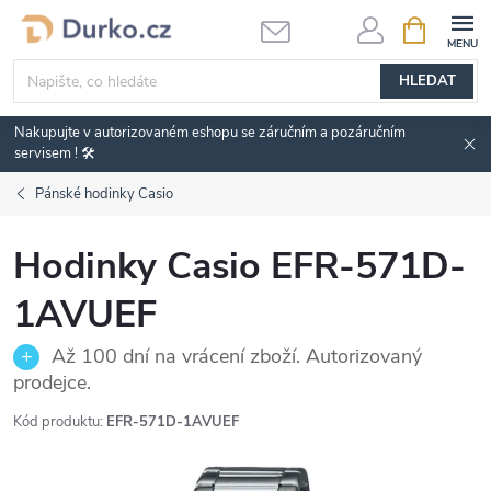
Přejít
NÁKUPNÍ
KOŠÍK
na
obsah
HLEDAT
Nakupujte v autorizovaném eshopu se záručním a pozáručním
servisem ! 🛠️
Pánské hodinky Casio
Hodinky Casio EFR-571D-
1AVUEF
Až 100 dní na vrácení zboží. Autorizovaný
prodejce.
Kód produktu:
EFR-571D-1AVUEF