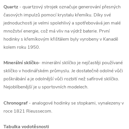
Quartz
- quartzový strojek označuje generování přesných
časových impulzů pomocí krystalu křemíku. Díky své
jednoduchosti je velmi spolehlivý a spotřebovává jen malé
množství energie, což má vliv na výdrž baterie. První
hodinky s křemíkovým křišťálem byly vyrobeny v Kanadě
kolem roku 1950.
Minerální sklíčko
- minerální sklíčko je nejčastěji používané
sklíčko v hodinářském průmyslu. Je dostatečně odolné vůči
poškrábání a je odolnější vůči rozbití než safírové sklíčko.
Nejoblíbenější je u sportovních modelech.
Chronograf
- analogové hodinky se stopkami, vynalezeny v
roce 1821 Rieussecom.
Tabulka vodotěsnosti