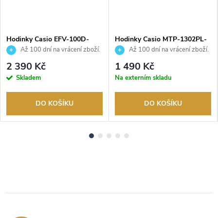
Hodinky Casio EFV-100D-
Hodinky Casio MTP-1302PL-
2BVUEF
7BVEF
Až 100 dní na vrácení zboží.
Až 100 dní na vrácení zboží.
Autorizovaný prodejce.
Autorizovaný prodejce.
2 390 Kč
1 490 Kč
Skladem
Na externím skladu
DO KOŠÍKU
DO KOŠÍKU