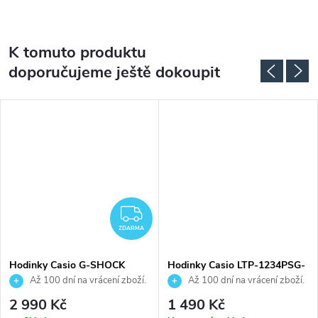
K tomuto produktu
doporučujeme ještě dokoupit
ZDARMA
ZDARMA
Hodinky Casio G-SHOCK
Hodinky Casio LTP-1234PSG-
GMA-S2100MD-7AER
7AEG
Až 100 dní na vrácení zboží.
Až 100 dní na vrácení zboží.
Autorizovaný prodejce.
Autorizovaný prodejce.
2 990 Kč
1 490 Kč