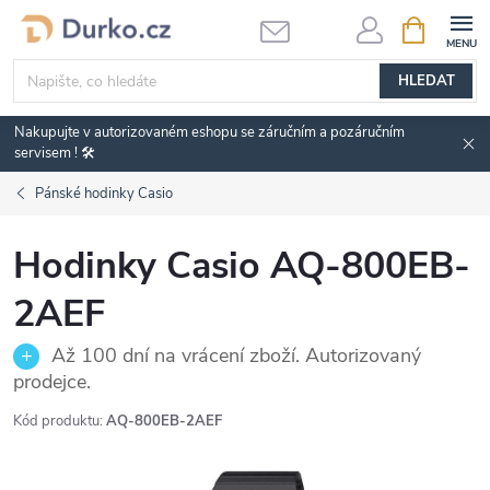
Přejít
NÁKUPNÍ
KOŠÍK
na
obsah
HLEDAT
Nakupujte v autorizovaném eshopu se záručním a pozáručním
servisem ! 🛠️
Pánské hodinky Casio
Hodinky Casio AQ-800EB-
2AEF
Až 100 dní na vrácení zboží. Autorizovaný
prodejce.
Kód produktu:
AQ-800EB-2AEF