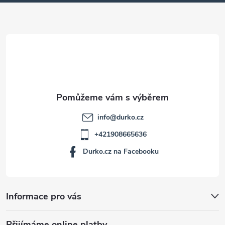
a
t
í
info
@
durko.cz
+421908665636
Durko.cz na Facebooku
Informace pro vás
Přijímáme online platby