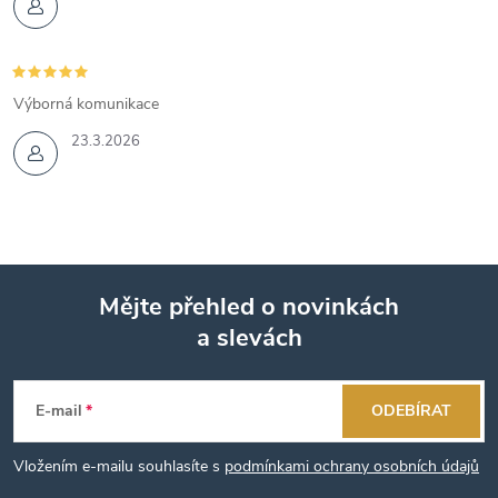
Výborná komunikace
23.3.2026
Mějte přehled o novinkách
a slevách
Z
á
E-mail
ODEBÍRAT
p
Vložením e-mailu souhlasíte s
podmínkami ochrany osobních údajů