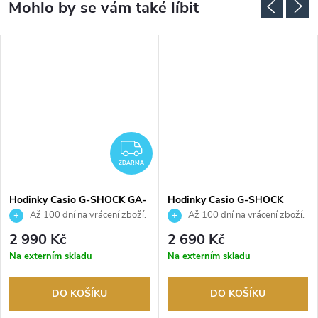
DARMA
ZDARMA
ZDARMA
Hodinky Casio G-SHOCK GA-
Hodinky Casio G-SHOCK
100B-4AER
DW-5600TL-7ER
Až 100 dní na vrácení zboží.
Až 100 dní na vrácení zboží.
Autorizovaný prodejce.
Autorizovaný prodejce.
2 990 Kč
2 690 Kč
Na externím skladu
Na externím skladu
DO KOŠÍKU
DO KOŠÍKU