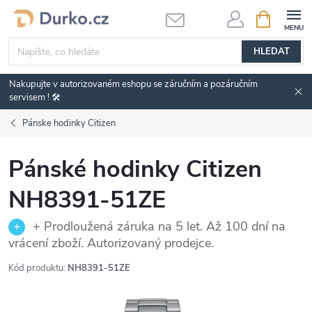
Přejít
NÁKUPNÍ
KOŠÍK
na
obsah
HLEDAT
Nakupujte v autorizovaném eshopu se záručním a pozáručním
servisem ! 🛠️
Pánske hodinky Citizen
Pánské hodinky Citizen
NH8391-51ZE
+ Prodloužená záruka na 5 let. Až 100 dní na
vrácení zboží. Autorizovaný prodejce.
Kód produktu:
NH8391-51ZE