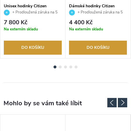
Unisex hodinky Citizen
Dámské hodinky Citizen
NJ0200-50W
FE6121-67L
+ Prodloužená záruka na 5
+ Prodloužená záruka na 5
let. Až 100 dní na vrácení zboží.
let. Až 100 dní na vrácení zboží.
7 800 Kč
4 400 Kč
Autorizovaný prodejce.
Autorizovaný prodejce.
Na externím skladu
Na externím skladu
DO KOŠÍKU
DO KOŠÍKU