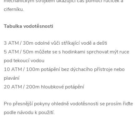
mechanickým strojkem ukazující čas pomocí ručiček a
ciferníku.
Tabulka vodotěsnosti
3 ATM / 30m odolné vůči stříkající vodě a dešti
5 ATM / 50m můžete se s hodinkami sprchovat mýt ruce
pod tekoucí vodou
10 ATM / 100m potápění bez dýchacího přístroje nebo
plavání
20 ATM / 200m hloubkové potápění
Pro přesnější pokyny ohledně vodotěsnosti se prosím řiďte
podle návodu k použití.