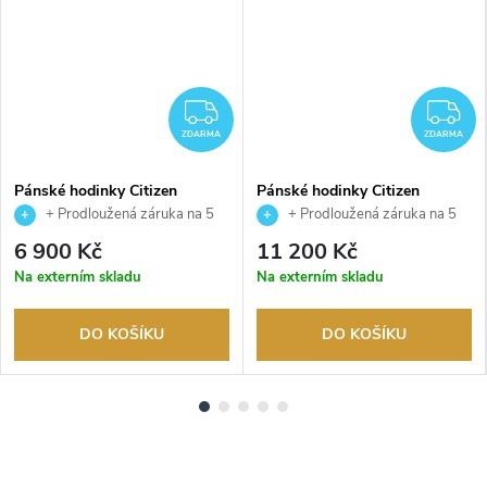
DARMA
ZDARMA
Z
ZDARMA
ZDARMA
Pánské hodinky Citizen
Pánské hodinky Citizen
CA4640-09A
NJ0180-80A
+ Prodloužená záruka na 5
+ Prodloužená záruka na 5
let. Až 100 dní na vrácení zboží.
let. Až 100 dní na vrácení zboží.
6 900 Kč
11 200 Kč
Autorizovaný prodejce.
Autorizovaný prodejce.
Na externím skladu
Na externím skladu
DO KOŠÍKU
DO KOŠÍKU