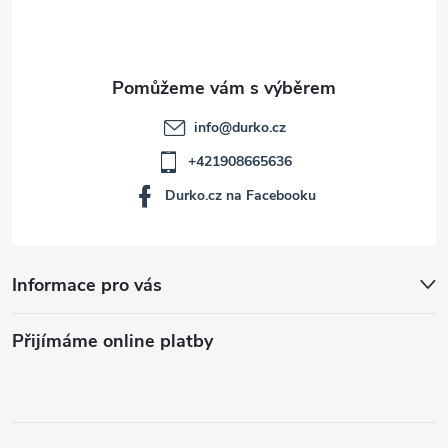
í
info
@
durko.cz
+421908665636
Durko.cz na Facebooku
Informace pro vás
Přijímáme online platby