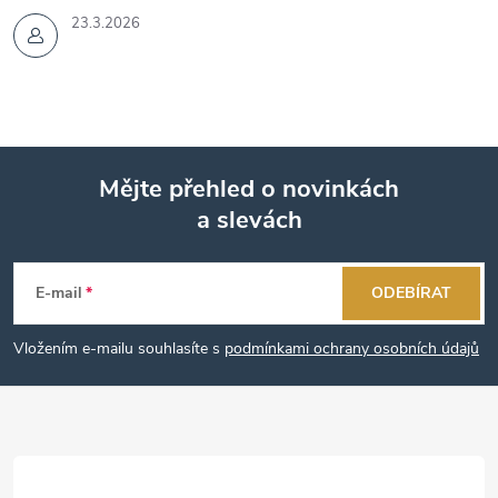
23.3.2026
Mějte přehled o novinkách
a slevách
Z
á
E-mail
ODEBÍRAT
p
Vložením e-mailu souhlasíte s
podmínkami ochrany osobních údajů
a
t