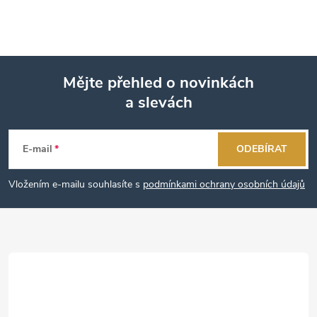
Mějte přehled o novinkách
a slevách
Z
á
E-mail
ODEBÍRAT
p
Vložením e-mailu souhlasíte s
podmínkami ochrany osobních údajů
a
t
í