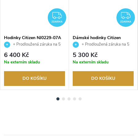
DARMA
ZDARMA
Z
ZDARMA
ZDARMA
Hodinky Citizen NJ0229-07A
Dámské hodinky Citizen
EM1150-86D
+ Prodloužená záruka na 5
+ Prodloužená záruka na 5
let. Až 100 dní na vrácení zboží.
let. Až 100 dní na vrácení zboží.
6 400 Kč
5 300 Kč
Autorizovaný prodejce.
Autorizovaný prodejce.
Na externím skladu
Na externím skladu
DO KOŠÍKU
DO KOŠÍKU