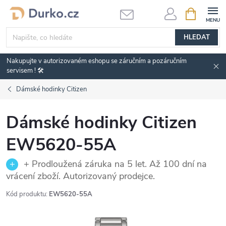
Přejít
NÁKUPNÍ
KOŠÍK
na
obsah
HLEDAT
Nakupujte v autorizovaném eshopu se záručním a pozáručním
servisem ! 🛠️
Dámské hodinky Citizen
Dámské hodinky Citizen
EW5620-55A
+ Prodloužená záruka na 5 let. Až 100 dní na
vrácení zboží. Autorizovaný prodejce.
Kód produktu:
EW5620-55A