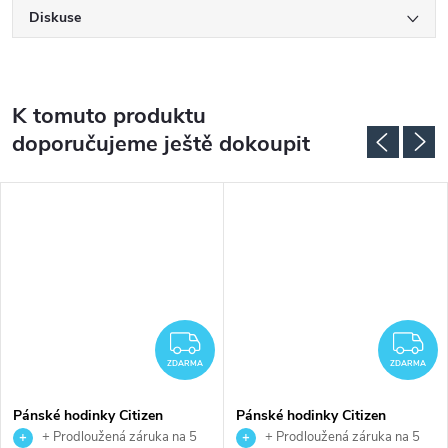
Diskuse
K tomuto produktu
doporučujeme ještě dokoupit
DARMA
ZDARMA
Z
ZDARMA
ZDARMA
Pánské hodinky Citizen
Pánské hodinky Citizen
AT8020-54L
CB0270-87L
+ Prodloužená záruka na 5
+ Prodloužená záruka na 5