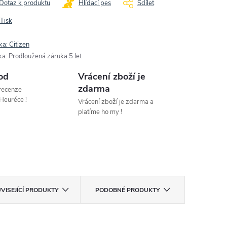
Dotaz k produktu
Hlídací pes
Sdílet
Tisk
ka:
Citizen
ka
:
Prodloužená záruka 5 let
od
Vrácení zboží je
zdarma
 recenze
Heuréce !
Vrácení zboží je zdarma a
platíme ho my !
VISEJÍCÍ PRODUKTY
PODOBNÉ PRODUKTY