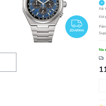
na 
Kód 
ZDAR
Páns
ZDARMA
Sup
Na 
1
Měr
cena