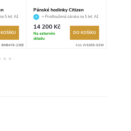
en
Pánské hodinky Citizen
Pánské 
JV1005-02W
AN8201
a 5 let. Až
+ Prodloužená záruka na 5 let. Až
+ Pro
utorizovaný
100 dní na vrácení zboží. Autorizovaný
100 dní na
14 200 Kč
4 400
prodejce.
prodejce.
 KOŠÍKU
DO KOŠÍKU
Na externím
Na exter
skladu
skladu
:
BM8476-23EE
Kód:
JV1005-02W