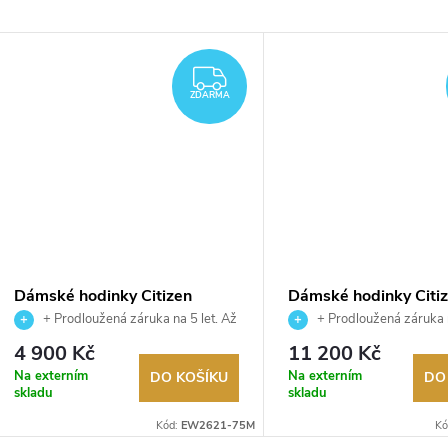
ARMA
ZDARMA
ZDARMA
Dámské hodinky Citizen
Dámské hodinky Citi
EW2621-75M
EM1090-78X
+ Prodloužená záruka na 5 let. Až
+ Prodloužená záruka n
100 dní na vrácení zboží. Autorizovaný
100 dní na vrácení zboží. A
4 900 Kč
11 200 Kč
prodejce.
prodejce.
Na externím
Na externím
DO KOŠÍKU
DO
skladu
skladu
Kód:
EW2621-75M
Kó