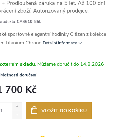
+ Prodloužená záruka na 5 let. Až 100 dní
vrácení zboží. Autorizovaný prodejce.
produktu:
CA4610-85L
MA
ké sportovně elegantní hodinky Citizen z kolekce
er Titanium Chrono
Detailní informace
externím skladu
14.8.2026
Možnosti doručení
1 700 Kč
ná
:
VLOŽIT DO KOŠÍKU