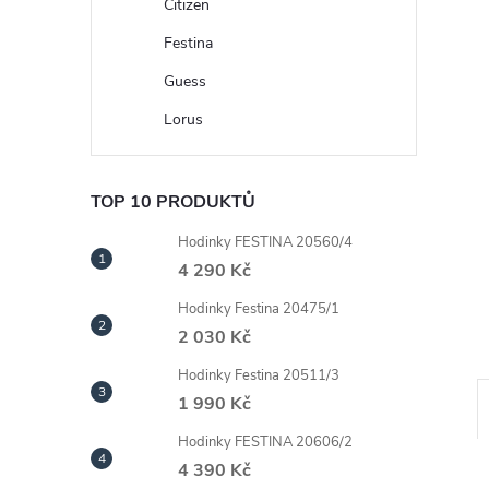
n
Citizen
Festina
e
Guess
l
Lorus
TOP 10 PRODUKTŮ
Hodinky FESTINA 20560/4
4 290 Kč
Hodinky Festina 20475/1
2 030 Kč
Hodinky Festina 20511/3
1 990 Kč
Hodinky FESTINA 20606/2
4 390 Kč