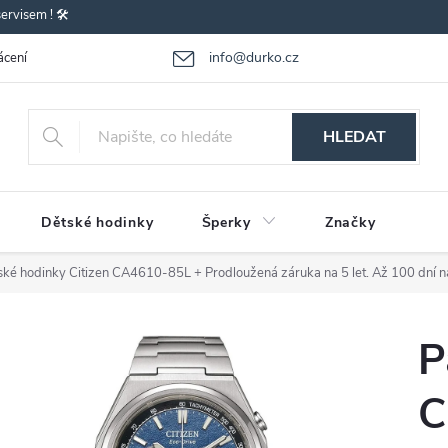
rvisem ! 🛠️
info@durko.cz
ácení - výměna zboží
Reklamace zboží
Obchodní podmínky
P
HLEDAT
Dětské hodinky
Šperky
Značky
ské hodinky Citizen CA4610-85L
+ Prodloužená záruka na 5 let. Až 100 dní n
P
C