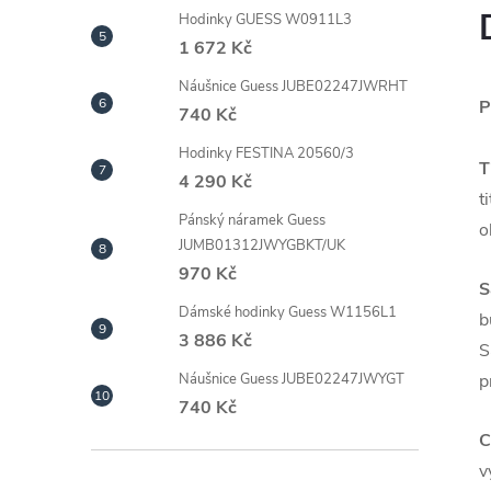
Hodinky GUESS W0911L3
1 672 Kč
Náušnice Guess JUBE02247JWRHT
P
740 Kč
Hodinky FESTINA 20560/3
T
4 290 Kč
t
Pánský náramek Guess
o
JUMB01312JWYGBKT/UK
970 Kč
S
Dámské hodinky Guess W1156L1
b
3 886 Kč
S
p
Náušnice Guess JUBE02247JWYGT
740 Kč
C
v