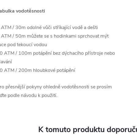
abulka vodotěsnosti
 ATM / 30m odolné vůči stříkající vodě a dešti
 ATM / 50m můžete se s hodinkami sprchovat mýt
uce pod tekoucí vodou
0 ATM / 100m potápění bez dýchacího přístroje nebo
lavání
0 ATM / 200m hloubkové potápění
ro přesnější pokyny ohledně vodotěsnosti se prosím
iďte podle návodu k použití.
K tomuto produktu doporuču