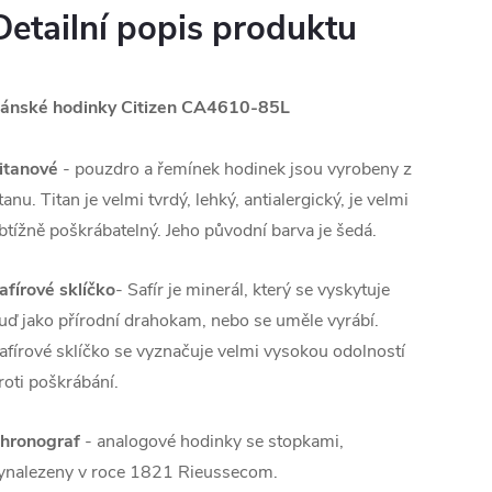
Detailní popis produktu
ánské hodinky Citizen CA4610-85L
itanové
- pouzdro a řemínek hodinek jsou vyrobeny z
itanu. Titan je velmi tvrdý, lehký, antialergický, je velmi
btížně poškrábatelný. Jeho původní barva je šedá.
afírové sklíčko
- Safír je minerál, který se vyskytuje
uď jako přírodní drahokam, nebo se uměle vyrábí.
afírové sklíčko se vyznačuje velmi vysokou odolností
roti poškrábání.
hronograf
- analogové hodinky se stopkami,
ynalezeny v roce 1821 Rieussecom.