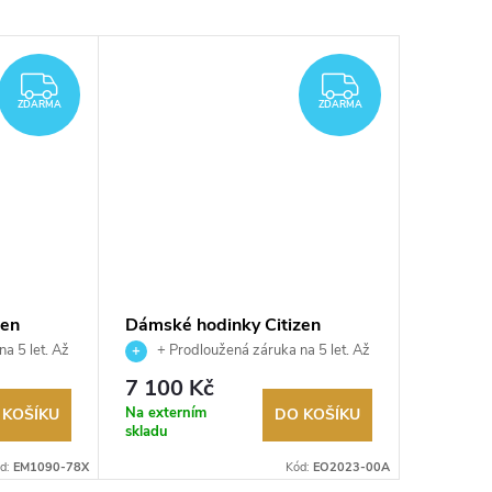
ZDARMA
ZDARMA
ZDARMA
ZDARMA
zen
Dámské hodinky Citizen
Dámské 
EO2023-00A
EM107
a 5 let. Až
+ Prodloužená záruka na 5 let. Až
+ Pro
utorizovaný
100 dní na vrácení zboží. Autorizovaný
100 dní na
7 100 Kč
7 100
prodejce.
prodejce.
Na externím
Na exter
 KOŠÍKU
DO KOŠÍKU
skladu
skladu
d:
EM1090-78X
Kód:
EO2023-00A