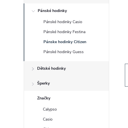
s
Pánské hodinky
t
Pánské hodinky Casio
r
Pánské hodinky Festina
a
Pánske hodinky Citizen
Pánské hodinky Guess
n
Dětské hodinky
n
í
Šperky
p
Značky
Calypso
a
Casio