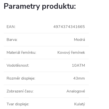
Parametry produktu:
EAN
:
4974374341665
Barva
:
Modrá
Materiál řemínku
:
Kovový řemínek
Vodotěsnost
:
10ATM
Rozměr displeje
:
43mm
Zobrazení času
:
Analogové
Tvar displeje
:
Kulatý