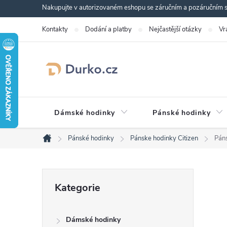
Přejít
Nakupujte v autorizovaném eshopu se záručním a pozáručním se
na
Kontakty
Dodání a platby
Nejčastější otázky
Vr
obsah
Dámské hodinky
Pánské hodinky
Pánské hodinky
Pánske hodinky Citizen
Pán
Domů
P
Přeskočit
Kategorie
kategorie
o
Dámské hodinky