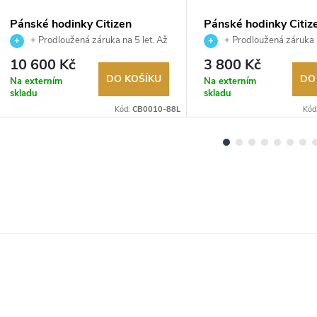
Pánské hodinky Citizen
Pánské hodinky Citiz
CB0010-88L
BM8476-23EE
+ Prodloužená záruka na 5 let. Až
+ Prodloužená záruka n
100 dní na vrácení zboží. Autorizovaný
100 dní na vrácení zboží. A
10 600 Kč
3 800 Kč
prodejce.
prodejce.
DO KOŠÍKU
DO
Na externím
Na externím
skladu
skladu
Kód:
CB0010-88L
Kód