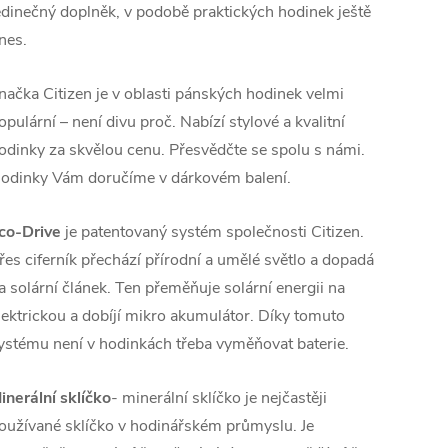
edinečný doplněk, v podobě praktických hodinek ještě
nes.
načka Citizen je v oblasti pánských hodinek velmi
opulární – není divu proč. Nabízí stylové a kvalitní
odinky za skvělou cenu. Přesvědčte se spolu s námi.
odinky Vám doručíme v dárkovém balení.
co-Drive
je patentovaný systém společnosti Citizen.
řes ciferník přechází přírodní a umělé světlo a dopadá
a solární článek. Ten přeměňuje solární energii na
lektrickou a dobíjí mikro akumulátor. Díky tomuto
ystému není v hodinkách třeba vyměňovat baterie.
inerální sklíčko
- minerální sklíčko je nejčastěji
oužívané sklíčko v hodinářském průmyslu. Je