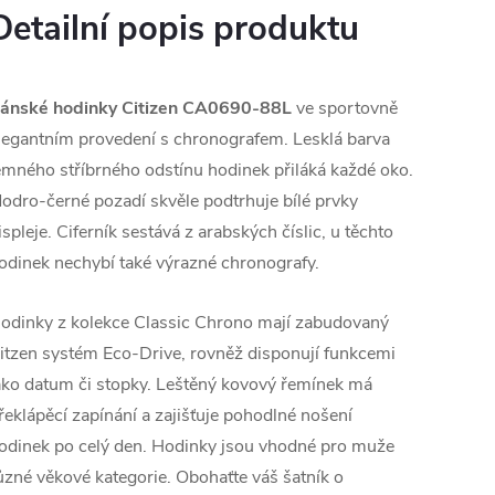
Detailní popis produktu
ánské hodinky Citizen CA0690-88L
ve sportovně
legantním provedení s chronografem. Lesklá barva
emného stříbrného odstínu hodinek přiláká každé oko.
odro-černé pozadí skvěle podtrhuje bílé prvky
ispleje. Ciferník sestává z arabských číslic, u těchto
odinek nechybí také výrazné chronografy.
odinky z kolekce Classic Chrono mají zabudovaný
itzen systém Eco-Drive, rovněž disponují funkcemi
ako datum či stopky. Leštěný kovový řemínek má
řeklápěcí zapínání a zajišťuje pohodlné nošení
odinek po celý den. Hodinky jsou vhodné pro muže
ůzné věkové kategorie. Obohaťte váš šatník o