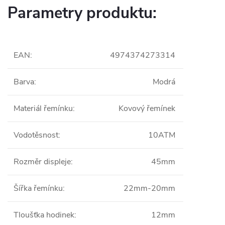
Parametry produktu:
EAN
:
4974374273314
Barva
:
Modrá
Materiál řemínku
:
Kovový řemínek
Vodotěsnost
:
10ATM
Rozměr displeje
:
45mm
Šířka řemínku
:
22mm-20mm
Tloušťka hodinek
:
12mm