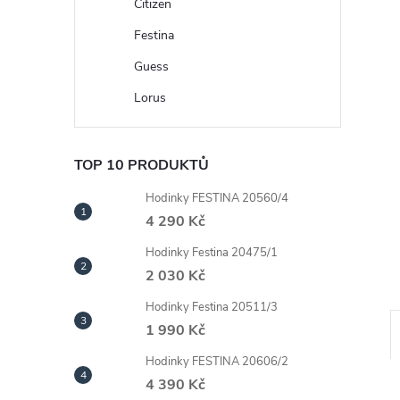
n
Citizen
Festina
e
Guess
l
Lorus
TOP 10 PRODUKTŮ
Hodinky FESTINA 20560/4
4 290 Kč
Hodinky Festina 20475/1
2 030 Kč
Hodinky Festina 20511/3
1 990 Kč
Hodinky FESTINA 20606/2
4 390 Kč