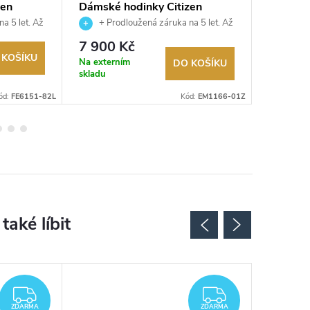
zen
Dámské hodinky Citizen
Dámské 
EM1166-01Z
EM0996
a 5 let. Až
+ Prodloužená záruka na 5 let. Až
+ Pro
utorizovaný
100 dní na vrácení zboží. Autorizovaný
100 dní na
7 900 Kč
7 100
prodejce.
prodejce.
 KOŠÍKU
Na externím
Na exter
DO KOŠÍKU
skladu
skladu
ód:
FE6151-82L
Kód:
EM1166-01Z
ZDARMA
ZDARMA
ZDARMA
ZDARMA