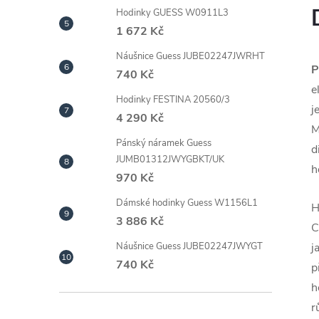
Hodinky GUESS W0911L3
1 672 Kč
Náušnice Guess JUBE02247JWRHT
P
740 Kč
e
Hodinky FESTINA 20560/3
j
4 290 Kč
M
Pánský náramek Guess
d
JUMB01312JWYGBKT/UK
h
970 Kč
Dámské hodinky Guess W1156L1
H
3 886 Kč
C
j
Náušnice Guess JUBE02247JWYGT
740 Kč
p
h
r