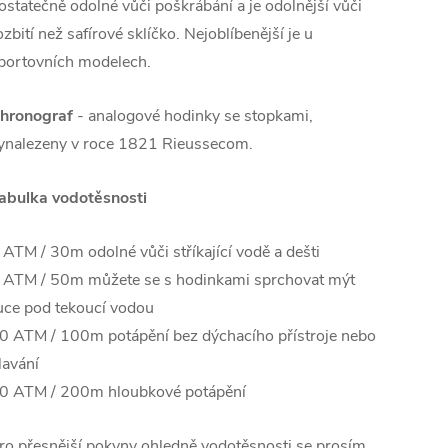
ostatečně odolné vůči poškrábání a je odolnější vůči
ozbití než safírové sklíčko. Nejoblíbenější je u
portovních modelech.
hronograf
- analogové hodinky se stopkami,
ynalezeny v roce 1821 Rieussecom.
abulka vodotěsnosti
 ATM / 30m odolné vůči stříkající vodě a dešti
 ATM / 50m můžete se s hodinkami sprchovat mýt
uce pod tekoucí vodou
0 ATM / 100m potápění bez dýchacího přístroje nebo
lavání
0 ATM / 200m hloubkové potápění
ro přesnější pokyny ohledně vodotěsnosti se prosím