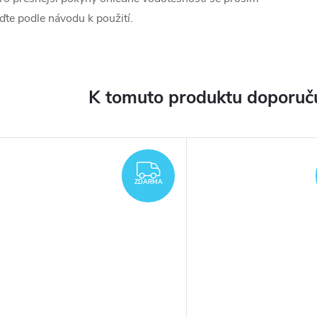
iďte podle návodu k použití.
K tomuto produktu doporuču
ARMA
ZDARMA
ZDARMA