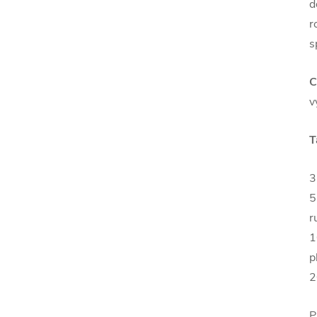
d
r
s
C
v
T
3
5
r
1
p
2
P