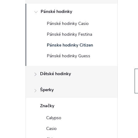
s
Pánské hodinky
t
Pánské hodinky Casio
r
Pánské hodinky Festina
a
Pánske hodinky Citizen
Pánské hodinky Guess
n
Dětské hodinky
n
í
Šperky
p
Značky
Calypso
a
Casio