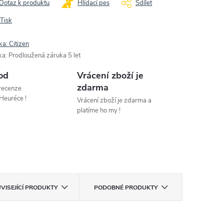
Dotaz k produktu
Hlídací pes
Sdílet
Tisk
ka:
Citizen
ka
:
Prodloužená záruka 5 let
od
Vrácení zboží je
zdarma
 recenze
Heuréce !
Vrácení zboží je zdarma a
platíme ho my !
VISEJÍCÍ PRODUKTY
PODOBNÉ PRODUKTY