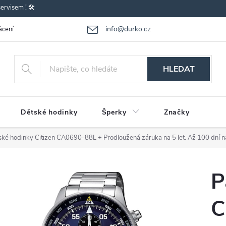
rvisem ! 🛠️
info@durko.cz
ácení - výměna zboží
Reklamace zboží
Obchodní podmínky
P
HLEDAT
Dětské hodinky
Šperky
Značky
ské hodinky Citizen CA0690-88L
+ Prodloužená záruka na 5 let. Až 100 dní n
P
C