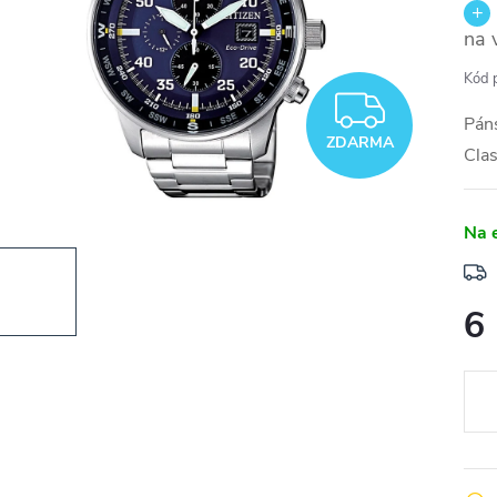
na 
Kód 
ZDAR
Páns
ZDARMA
Cla
Na 
6
Měr
cena