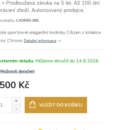
+ Prodloužená záruka na 5 let. Až 100 dní
vrácení zboží. Autorizovaný prodejce.
produktu:
CA0690-88L
MA
ké sportovně elegantní hodinky Citizen z kolekce
ssic Chrono
Detailní informace
externím skladu
14.8.2026
Možnosti doručení
 500 Kč
ná
:
VLOŽIT DO KOŠÍKU