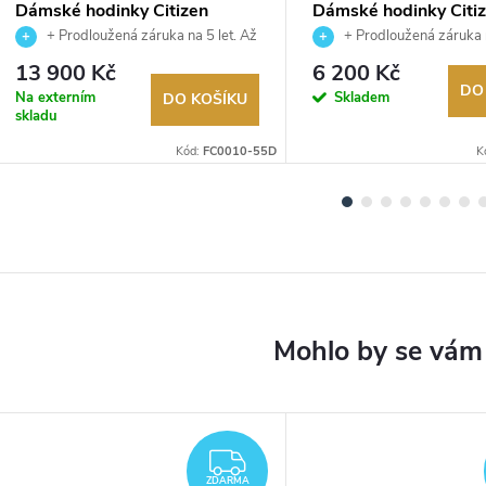
Dámské hodinky Citizen
Dámské hodinky Citi
FC0010-55D
FE6151-82L
+ Prodloužená záruka na 5 let. Až
+ Prodloužená záruka n
100 dní na vrácení zboží. Autorizovaný
100 dní na vrácení zboží. A
13 900 Kč
6 200 Kč
prodejce.
prodejce.
DO
Na externím
Skladem
DO KOŠÍKU
skladu
Kód:
FC0010-55D
K
ARMA
ZDARMA
ZDARMA