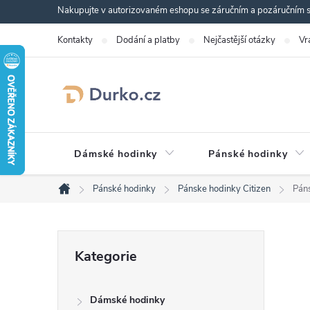
Přejít
Nakupujte v autorizovaném eshopu se záručním a pozáručním se
na
Kontakty
Dodání a platby
Nejčastější otázky
Vr
obsah
Dámské hodinky
Pánské hodinky
Pánské hodinky
Pánske hodinky Citizen
Pán
Domů
P
Přeskočit
Kategorie
kategorie
o
Dámské hodinky