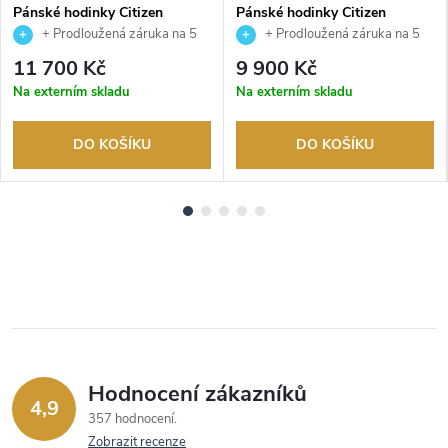
Pánské hodinky Citizen
Pánské hodinky Citizen
CA4610-85A
NK0020-55E
+ Prodloužená záruka na 5
+ Prodloužená záruka na 5
let. Až 100 dní na vrácení zboží.
let. Až 100 dní na vrácení zboží.
11 700 Kč
9 900 Kč
Autorizovaný prodejce.
Autorizovaný prodejce.
Na externím skladu
Na externím skladu
DO KOŠÍKU
DO KOŠÍKU
Hodnocení zákazníků
4,9
357 hodnocení
Zobrazit recenze