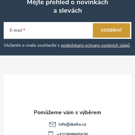
Mějte přehled o novinkách
a slevách
Z
á
E-mail
ODEBÍRAT
p
Vložením e-mailu souhlasíte s
podmínkami ochrany osobních údajů
a
t
í
info
@
durko.cz
+421908665636