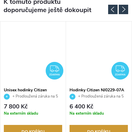
K tomuto produktu
doporučujeme ještě dokoupit
DARMA
ZDARMA
Z
ZDARMA
ZDARMA
Unisex hodinky Citizen
Hodinky Citizen NJ0229-07A
NJ0200-50X
+ Prodloužená záruka na 5
+ Prodloužená záruka na 5
let. Až 100 dní na vrácení zboží.
let. Až 100 dní na vrácení zboží.
7 800 Kč
6 400 Kč
Autorizovaný prodejce.
Autorizovaný prodejce.
Na externím skladu
Na externím skladu
DO KOŠÍKU
DO KOŠÍKU