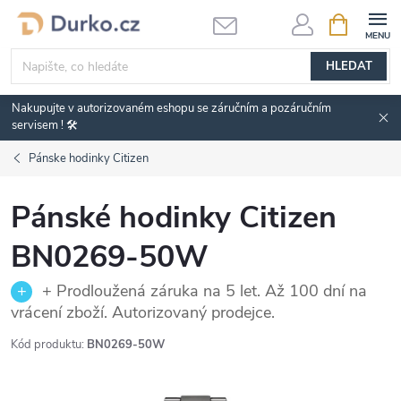
Přejít
NÁKUPNÍ
KOŠÍK
na
obsah
HLEDAT
Nakupujte v autorizovaném eshopu se záručním a pozáručním
servisem ! 🛠️
Pánske hodinky Citizen
Pánské hodinky Citizen
BN0269-50W
+ Prodloužená záruka na 5 let. Až 100 dní na
vrácení zboží. Autorizovaný prodejce.
Kód produktu:
BN0269-50W