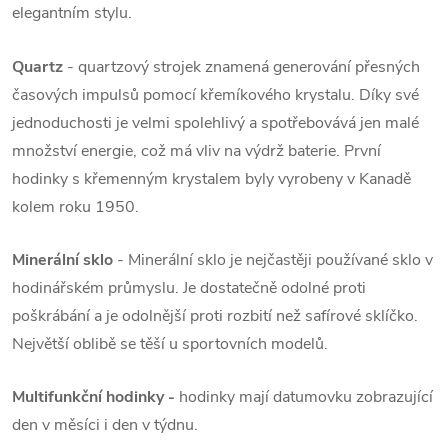
elegantním stylu.
Quartz
- quartzový strojek znamená generování přesných
časových impulsů pomocí křemíkového krystalu. Díky své
jednoduchosti je velmi spolehlivý a spotřebovává jen malé
množství energie, což má vliv na výdrž baterie. První
hodinky s křemenným krystalem byly vyrobeny v Kanadě
kolem roku 1950.
Minerální sklo
- Minerální sklo je nejčastěji používané sklo v
hodinářském průmyslu. Je dostatečně odolné proti
poškrábání a je odolnější proti rozbití než safírové sklíčko.
Největší oblibě se těší u sportovních modelů.
Multifunkční hodinky -
hodinky mají datumovku zobrazující
den v měsíci i den v týdnu.