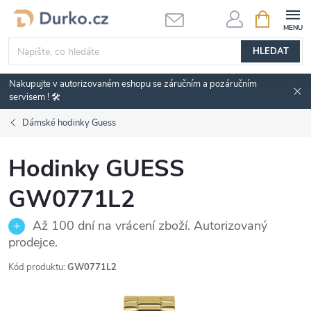
Přejít
NÁKUPNÍ
KOŠÍK
na
obsah
HLEDAT
Nakupujte v autorizovaném eshopu se záručním a pozáručním
servisem ! 🛠️
Dámské hodinky Guess
Hodinky GUESS
GW0771L2
Až 100 dní na vrácení zboží. Autorizovaný
prodejce.
Kód produktu:
GW0771L2