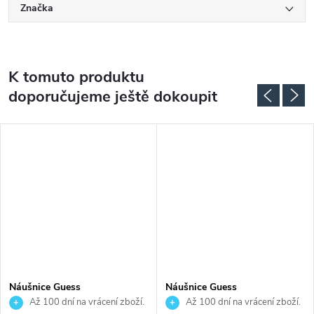
Značka
K tomuto produktu
doporučujeme ještě dokoupit
Náušnice Guess
Náušnice Guess
JUBE02158JWYGT
JUBE04154JWRHT
Až 100 dní na vrácení zboží.
Až 100 dní na vrácení zboží.