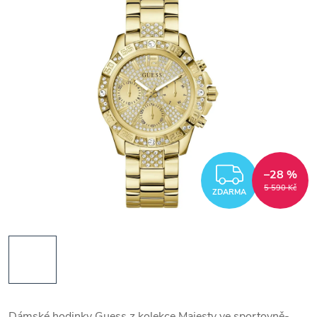
ZDARM
–28 %
5 590 Kč
ZDARMA
Dámské hodinky Guess z kolekce Majesty ve sportovně-