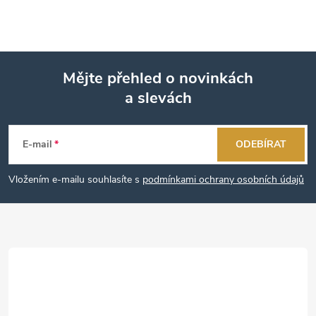
Mějte přehled o novinkách
a slevách
Z
á
E-mail
ODEBÍRAT
p
Vložením e-mailu souhlasíte s
podmínkami ochrany osobních údajů
a
t
í