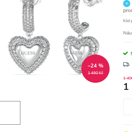
pro
Kód 
Náu
–24 %
1 490 Kč
1 49
1
Měr
cena