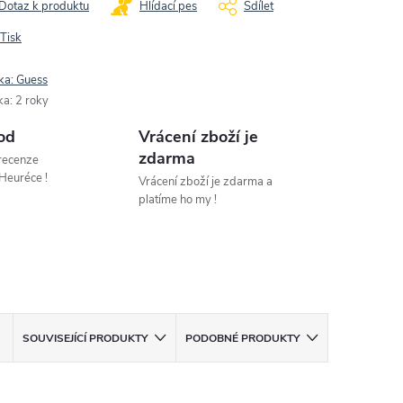
Dotaz k produktu
Hlídací pes
Sdílet
Tisk
ka:
Guess
ka
:
2 roky
od
Vrácení zboží je
zdarma
 recenze
Heuréce !
Vrácení zboží je zdarma a
platíme ho my !
SOUVISEJÍCÍ PRODUKTY
PODOBNÉ PRODUKTY