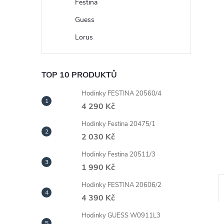
n
Festina
Guess
e
Lorus
l
TOP 10 PRODUKTŮ
Hodinky FESTINA 20560/4
4 290 Kč
Hodinky Festina 20475/1
2 030 Kč
Hodinky Festina 20511/3
1 990 Kč
Hodinky FESTINA 20606/2
4 390 Kč
Hodinky GUESS W0911L3