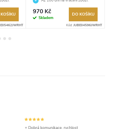
JUBE04596JWRHT
JUBE0
zboží.
Až 100 dní na vrácení zboží.
Až 10
Autorizovaný prodejce.
Autorizov
970 Kč
970 K
 KOŠÍKU
DO KOŠÍKU
Skladem
Sklad
BE05462JWRHT
Kód:
JUBE04596JWRHT
+ Dobrá komunikace, rychlost