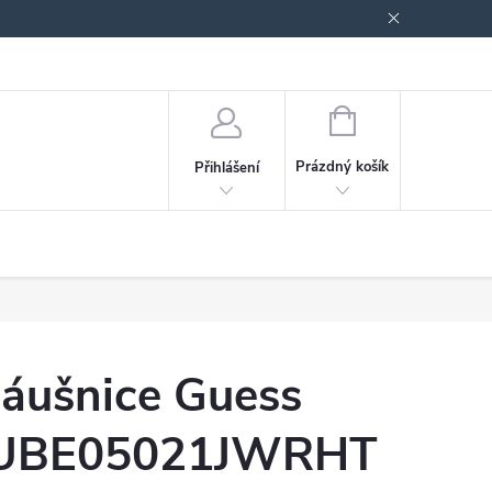
odmínky ochrany osobních údajů
Blog
NÁKUPNÍ
KOŠÍK
Prázdný košík
Přihlášení
áušnice Guess
UBE05021JWRHT