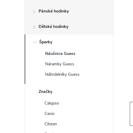
s
Pánské hodinky
t
Dětské hodinky
r
a
Šperky
Náušnice Guess
n
Náramky Guess
n
Náhrdelníky Guess
í
Značky
p
Calypso
Casio
a
Citizen