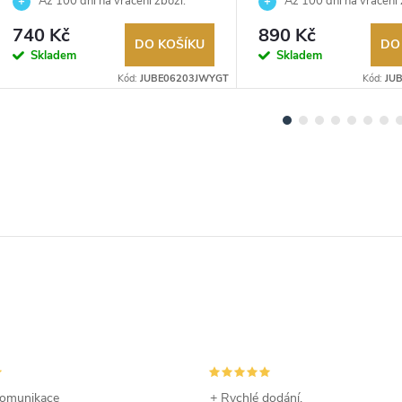
JUBE06203JWYGT
JUBE05462JWRHT
Až 100 dní na vrácení zboží.
Až 100 dní na vrácení 
Autorizovaný prodejce.
Autorizovaný prodejce.
740 Kč
890 Kč
DO KOŠÍKU
DO
Skladem
Skladem
Kód:
JUBE06203JWYGT
Kód:
JU
omunikace
+ Rychlé dodání,