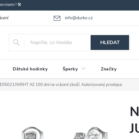
rvisem ! 🛠️
info@durko.cz
ácení - výměna zboží
Reklamace zboží
Obchodní podmínky
P
HLEDAT
Dětské hodinky
Šperky
Značky
UBE05021JWRHT
Až 100 dní na vrácení zboží. Autorizovaný prodejce.
N
J