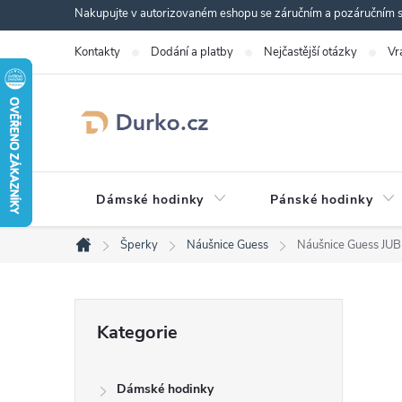
Přejít
Nakupujte v autorizovaném eshopu se záručním a pozáručním se
na
Kontakty
Dodání a platby
Nejčastější otázky
Vr
obsah
Dámské hodinky
Pánské hodinky
Šperky
Náušnice Guess
Náušnice Guess J
Domů
P
Přeskočit
Kategorie
kategorie
o
Dámské hodinky