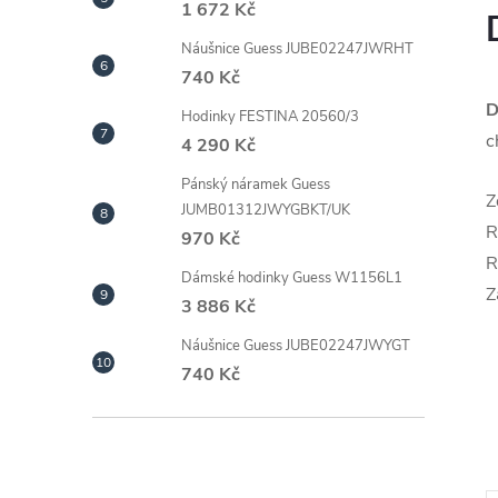
1 672 Kč
Náušnice Guess JUBE02247JWRHT
740 Kč
D
Hodinky FESTINA 20560/3
c
4 290 Kč
Pánský náramek Guess
Z
JUMB01312JWYGBKT/UK
R
970 Kč
R
Dámské hodinky Guess W1156L1
Z
3 886 Kč
Náušnice Guess JUBE02247JWYGT
740 Kč