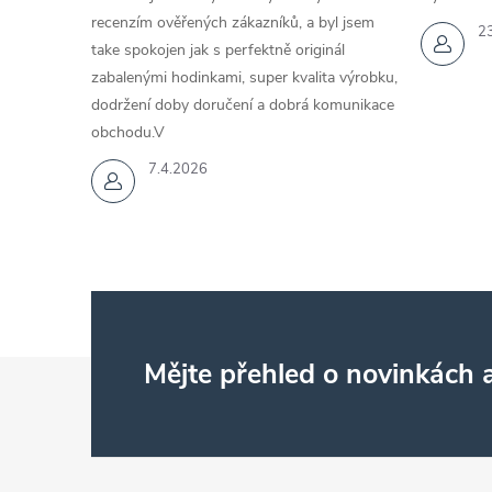
recenzím ověřených zákazníků, a byl jsem
2
take spokojen jak s perfektně originál
zabalenými hodinkami, super kvalita výrobku,
dodržení doby doručení a dobrá komunikace
obchodu.V
7.4.2026
Z
Mějte přehled o novinkách
á