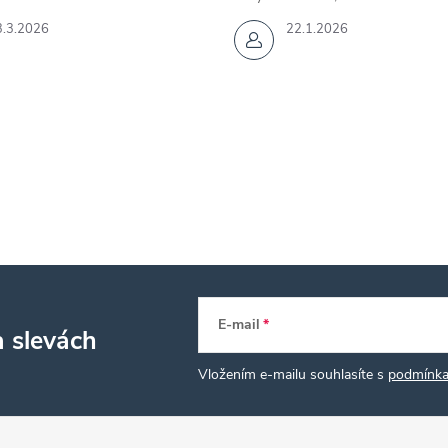
3.3.2026
22.1.2026
E-mail
a slevách
Vložením e-mailu souhlasíte s
podmínka