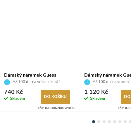
Dámský náramek Guess
Dámský náramek Gu
JUBB06208JWRHS
JUBB05214JWRHS
Až 100 dní na vrácení zboží.
Až 100 dní na vrácení 
Autorizovaný prodejce.
Autorizovaný prodejce.
740 Kč
1 120 Kč
DO KOŠÍKU
DO
Skladem
Skladem
Kód:
JUBB06208JWRHS
Kód:
JU