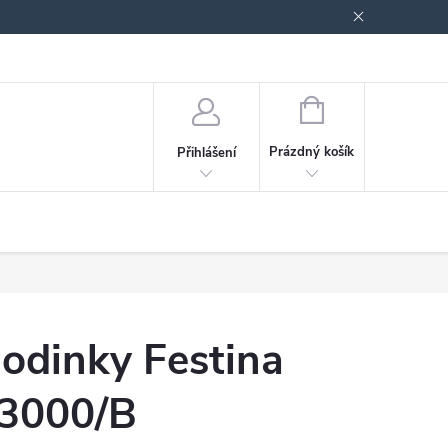
odmínky ochrany osobních údajů
Blog
NÁKUPNÍ
KOŠÍK
Prázdný košík
Přihlášení
odinky Festina
3000/B