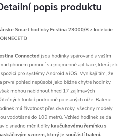
Detailní popis produktu
ánske Smart hodinky Festina 23000/B z kolekcie
ONNECETD
estina Connected
jsou hodinky spárované s vaším
martphonem pomocí stejnojmenné aplikace, která je k
ispozici pro systémy Android a iOS. Vynikají tím, že
a první pohled nepůsobí jako běžné chytré hodinky,
však mohou nabídnout hned 17 zajímavých
žitečných funkcí podrobně popsaných níže. Baterie
odinek má životnost přes dva roky, všechny modely
sou vodotěsné do 100 metrů. Vzhled hodinek se dá
avíc snadno měnit díky
kaučukovému řemínku s
askáčovým vzorem, který je součástí balení.