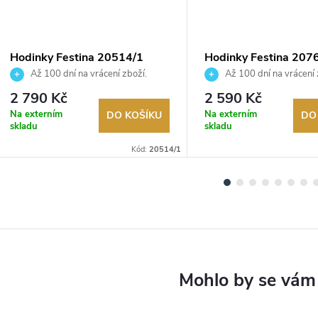
Hodinky Festina 20514/1
Hodinky Festina 207
Až 100 dní na vrácení zboží.
Až 100 dní na vrácení 
Autorizovaný prodejce.
Autorizovaný prodejce.
2 790 Kč
2 590 Kč
Na externím
Na externím
DO KOŠÍKU
DO
skladu
skladu
Kód:
20514/1