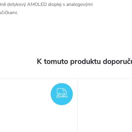
lně dotykový AMOLED displej s analogovými
učičkami.
K tomuto produktu doporuču
ZDARMA
ZDARMA