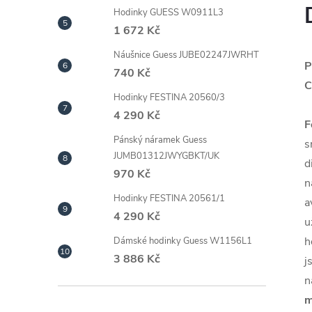
Hodinky GUESS W0911L3
1 672 Kč
Náušnice Guess JUBE02247JWRHT
P
740 Kč
C
Hodinky FESTINA 20560/3
4 290 Kč
F
Pánský náramek Guess
s
JUMB01312JWYGBKT/UK
d
970 Kč
n
Hodinky FESTINA 20561/1
a
4 290 Kč
u
h
Dámské hodinky Guess W1156L1
3 886 Kč
j
n
m