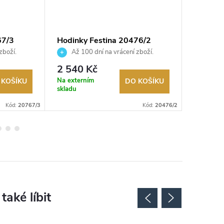
67/3
Hodinky Festina 20476/2
Hodinky
zboží.
Až 100 dní na vrácení zboží.
Až 10
Autorizovaný prodejce.
Autorizov
2 540 Kč
2 390
Na externím
Na exter
 KOŠÍKU
DO KOŠÍKU
skladu
skladu
Kód:
20767/3
Kód:
20476/2