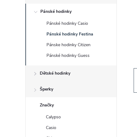
s
Pánské hodinky
t
Pánské hodinky Casio
r
Pánské hodinky Festina
a
Pánske hodinky Citizen
Pánské hodinky Guess
n
Dětské hodinky
n
í
Šperky
p
Značky
Calypso
a
Casio