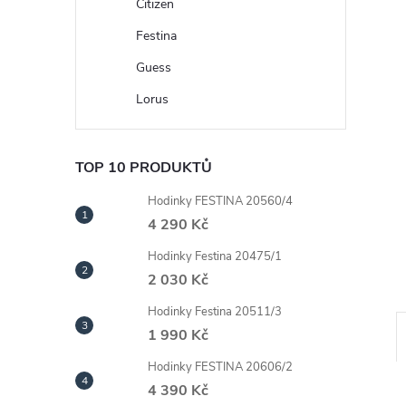
n
Citizen
Festina
e
Guess
l
Lorus
TOP 10 PRODUKTŮ
Hodinky FESTINA 20560/4
4 290 Kč
Hodinky Festina 20475/1
2 030 Kč
Hodinky Festina 20511/3
1 990 Kč
Hodinky FESTINA 20606/2
4 390 Kč