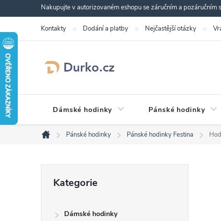
Přejít
Nakupujte v autorizovaném eshopu se záručním a pozáručním se
na
Kontakty
Dodání a platby
Nejčastější otázky
Vr
obsah
Dámské hodinky
Pánské hodinky
Pánské hodinky
Pánské hodinky Festina
Hod
Domů
P
Přeskočit
Kategorie
kategorie
o
Dámské hodinky