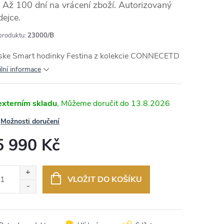
Až 100 dní na vrácení zboží. Autorizovaný
dejce.
produktu:
23000/B
MA
ske Smart hodinky Festina z kolekcie CONNECETD
ilní informace
externím skladu
13.8.2026
Možnosti doručení
5 990 Kč
ná
:
VLOŽIT DO KOŠÍKU