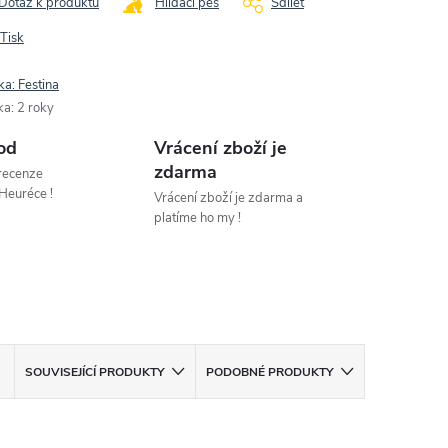
Dotaz k produktu
Hlídací pes
Sdílet
Tisk
ka:
Festina
ka
:
2 roky
od
Vrácení zboží je
zdarma
 recenze
Heuréce !
Vrácení zboží je zdarma a
platíme ho my !
SOUVISEJÍCÍ PRODUKTY
PODOBNÉ PRODUKTY