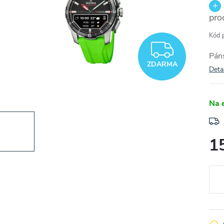
pro
Kód 
ZDAR
Pán
ZDARMA
Deta
Na 
1
Měr
cena