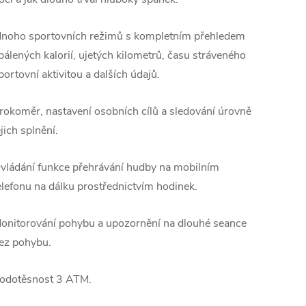
noho sportovních režimů s kompletním přehledem
pálených kalorií, ujetých kilometrů, času stráveného
portovní aktivitou a dalších údajů.
rokoměr, nastavení osobních cílů a sledování úrovně
ejich splnění.
vládání funkce přehrávání hudby na mobilním
elefonu na dálku prostřednictvím hodinek.
onitorování pohybu a upozornění na dlouhé seance
ez pohybu.
odotěsnost 3 ATM.