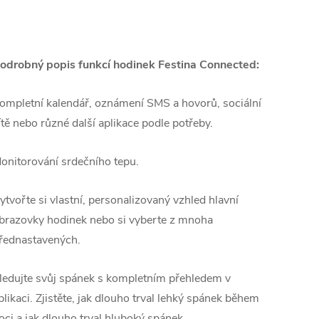
odrobný popis funkcí hodinek Festina Connected:
ompletní kalendář, oznámení SMS a hovorů, sociální
ítě nebo různé další aplikace podle potřeby.
onitorování srdečního tepu.
ytvořte si vlastní, personalizovaný vzhled hlavní
brazovky hodinek nebo si vyberte z mnoha
řednastavených.
ledujte svůj spánek s kompletním přehledem v
plikaci. Zjistěte, jak dlouho trval lehký spánek během
oci a jak dlouho trval hluboký spánek.