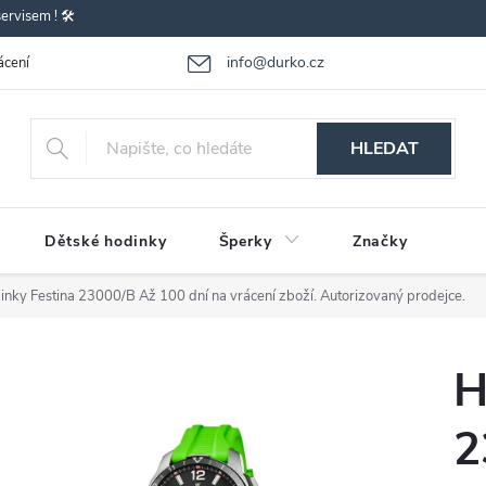
rvisem ! 🛠️
info@durko.cz
ácení - výměna zboží
Reklamace zboží
Obchodní podmínky
P
HLEDAT
Dětské hodinky
Šperky
Značky
inky Festina 23000/B
Až 100 dní na vrácení zboží. Autorizovaný prodejce.
H
2